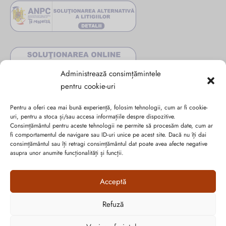
Administrează consimțămintele
pentru cookie-uri
Pentru a oferi cea mai bună experiență, folosim tehnologii, cum ar fi cookie-
uri, pentru a stoca și/sau accesa informațiile despre dispozitive.
Consimțământul pentru aceste tehnologii ne permite să procesăm date, cum ar
fi comportamentul de navigare sau ID-uri unice pe acest site. Dacă nu îți dai
Abonează-te la ultimele oferte Suveran SRL
consimțământul sau îți retragi consimțământul dat poate avea afecte negative
asupra unor anumite funcționalități și funcții.
Nu rata cele mai noi colecții de sezon, oferte și promoții de
Acceptă
nerefuzat.
Refuză
Cum vă putem ajuta?
Open