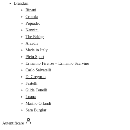
Branduri
Ripani
Cromia
Piquadro
Nannini
The Bridge
Arcadia
Made in Italy
Plein Sport
Ermanno Firenze – Ermanno Scervino
Carlo Salvatelli
Di Gregorio
Fratelli
Gilda Tonelli
Luana
Marino Orlandi
Sara Burglar
Autentificare