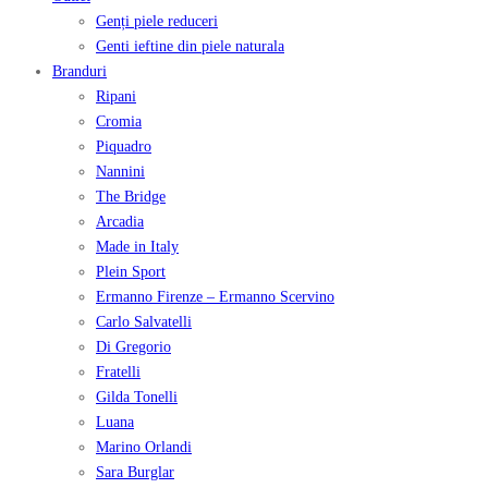
Genți piele reduceri
Genti ieftine din piele naturala
Branduri
Ripani
Cromia
Piquadro
Nannini
The Bridge
Arcadia
Made in Italy
Plein Sport
Ermanno Firenze – Ermanno Scervino
Carlo Salvatelli
Di Gregorio
Fratelli
Gilda Tonelli
Luana
Marino Orlandi
Sara Burglar