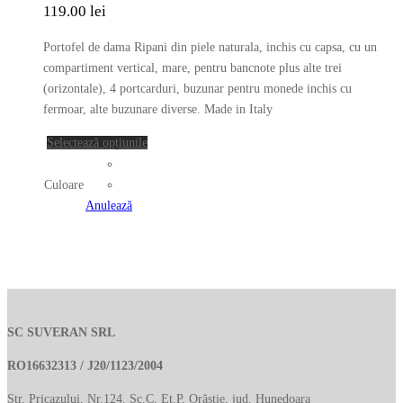
variații.
119.00
lei
Opțiunile
pot
Portofel de dama Ripani din piele naturala, inchis cu capsa, cu un
fi
compartiment vertical, mare, pentru bancnote plus alte trei
alese
(orizontale), 4 portcarduri, buzunar pentru monede inchis cu
în
fermoar, alte buzunare diverse. Made in Italy
pagina
Acest
Selectează opțiunile
produsului.
produs
are
Culoare
mai
Anulează
multe
variații.
Opțiunile
pot
fi
alese
SC SUVERAN SRL
în
RO16632313 / J20/1123/2004
pagina
produsului.
Str. Pricazului, Nr.124, Sc.C, Et.P, Orăștie, jud. Hunedoara