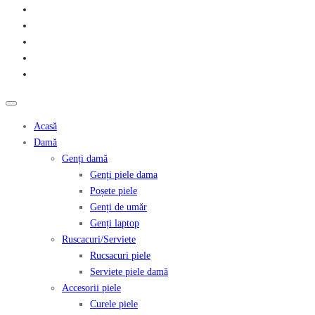
Acasă
Damă
Genți damă
Genți piele dama
Poșete piele
Genți de umăr
Genți laptop
Ruscacuri/Serviete
Rucsacuri piele
Serviete piele damă
Accesorii piele
Curele piele