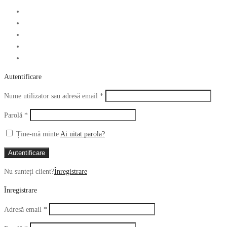
Autentificare
Obligatoriu
Nume utilizator sau adresă email
*
Obligatoriu
Parolă
*
Ține-mă minte
Ai uitat parola?
Autentificare
Nu sunteți client?
Înregistrare
Înregistrare
Obligatoriu
Adresă email
*