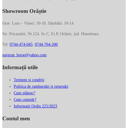
Showroom Orăștie
Orar: Luni – Vineri: 10-18, Sâmbătă: 10-14
Str. Pricazului, Nr.124, Sc.C, Et.P, Orăștie, jud. Hunedoara
Tel:
0744-474-045
;
0744-764-200
suveran_borse@yahoo.com
Informații utile
Termeni și condiții
Politica de rambursări și returnări
Cum plătesc?
Cum cumpăr?
Informatii Ordin 225/2023
Contul meu