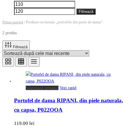
Preț
Preț
minim
maxim
Filtrează
Prima pagină
/
Produse etichetate „portofele din piele de dama”
2 produs
Filtrează
Acest
Selectează opțiunile
Vezi rapid
produs
Portofel de dama RIPANI, din piele naturala,
are
mai
cu capsa, P022OOA
multe
variații.
119.00
lei
Opțiunile