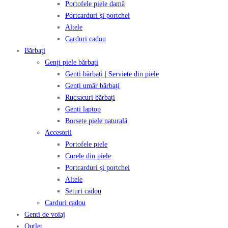
Portofele piele damă
Portcarduri și portchei
Altele
Carduri cadou
Bărbați
Genți piele bărbați
Genți bărbați | Serviete din piele
Genți umăr bărbați
Rucsacuri bărbați
Genți laptop
Borsete piele naturală
Accesorii
Portofele piele
Curele din piele
Portcarduri și portchei
Altele
Seturi cadou
Carduri cadou
Genti de voiaj
Outlet