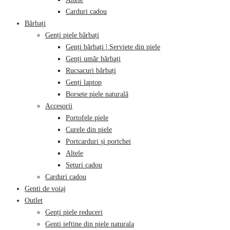
Carduri cadou
Bărbați
Genți piele bărbați
Genți bărbați | Serviete din piele
Genți umăr bărbați
Rucsacuri bărbați
Genți laptop
Borsete piele naturală
Accesorii
Portofele piele
Curele din piele
Portcarduri și portchei
Altele
Seturi cadou
Carduri cadou
Genti de voiaj
Outlet
Genți piele reduceri
Genti ieftine din piele naturala