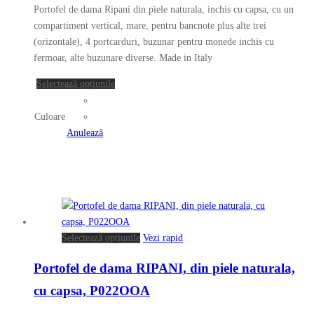
pot
Portofel de dama Ripani din piele naturala, inchis cu capsa, cu un
fi
compartiment vertical, mare, pentru bancnote plus alte trei
alese
(orizontale), 4 portcarduri, buzunar pentru monede inchis cu
în
fermoar, alte buzunare diverse. Made in Italy
pagina
Acest
Selectează opțiunile
produsului.
produs
are
Culoare
mai
Anulează
multe
variații.
Opțiunile
pot
fi
alese
Acest
Selectează opțiunile
Vezi rapid
în
produs
pagina
Portofel de dama RIPANI, din piele naturala,
are
produsului.
mai
cu capsa, P022OOA
multe