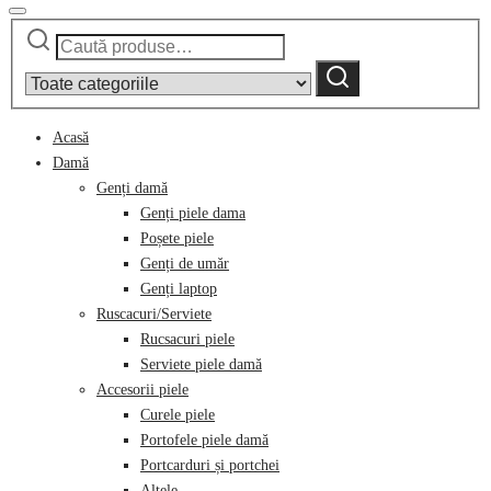
Caută
Narrow
după:
by
Caută
category:
Acasă
Damă
Genți damă
Genți piele dama
Poșete piele
Genți de umăr
Genți laptop
Ruscacuri/Serviete
Rucsacuri piele
Serviete piele damă
Accesorii piele
Curele piele
Portofele piele damă
Portcarduri și portchei
Altele