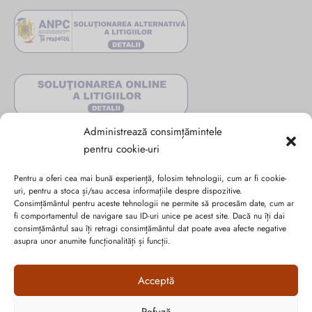
Administrează consimțămintele
pentru cookie-uri
Pentru a oferi cea mai bună experiență, folosim tehnologii, cum ar fi cookie-
uri, pentru a stoca și/sau accesa informațiile despre dispozitive.
Consimțământul pentru aceste tehnologii ne permite să procesăm date, cum ar
fi comportamentul de navigare sau ID-uri unice pe acest site. Dacă nu îți dai
consimțământul sau îți retragi consimțământul dat poate avea afecte negative
Abonează-te la ultimele oferte Suveran SRL
asupra unor anumite funcționalități și funcții.
Nu rata cele mai noi colecții de sezon, oferte și promoții de
Acceptă
nerefuzat.
Refuză