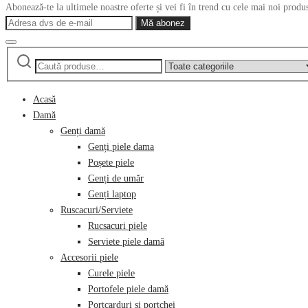
Abonează-te la ultimele noastre oferte și vei fi în trend cu cele mai noi produ
Caută
Narrow
după:
by
category:
Acasă
Damă
Genți damă
Genți piele dama
Poșete piele
Genți de umăr
Genți laptop
Ruscacuri/Serviete
Rucsacuri piele
Serviete piele damă
Accesorii piele
Curele piele
Portofele piele damă
Portcarduri și portchei