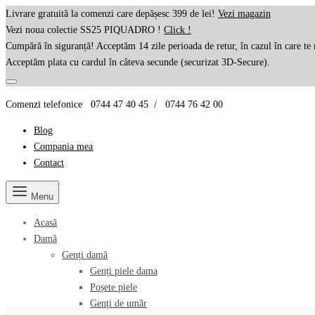
Livrare gratuită la comenzi care depășesc 399 de lei!
Vezi magazin
Vezi noua colectie SS25 PIQUADRO !
Click !
Cumpără în siguranță! Acceptăm 14 zile perioada de retur, în cazul în care te 
Acceptăm plata cu cardul în câteva secunde (securizat 3D-Secure).
Comenzi telefonice 0744 47 40 45 / 0744 76 42 00
Blog
Compania mea
Contact
Menu
Acasă
Damă
Genți damă
Genți piele dama
Poșete piele
Genți de umăr