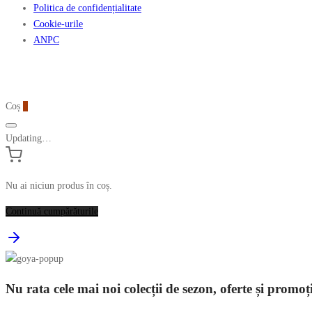
Politica de confidențialitate
Cookie-urile
ANPC
Coș
0
Updating…
Nu ai niciun produs în coș.
Continuă cumpărăturile
Nu rata cele mai noi colecții de sezon, oferte și promoț