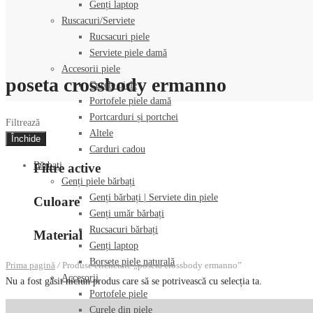
Genți laptop
Ruscacuri/Serviete
Rucsacuri piele
Serviete piele damă
Accesorii piele
poseta crossbody ermanno
Curele piele
Portofele piele damă
Portcarduri și portchei
Filtrează
Altele
Închide
Carduri cadou
Bărbați
Filtre active
Genți piele bărbați
Genți bărbați | Serviete din piele
Culoare
Genți umăr bărbați
Rucsacuri bărbați
Material
Genți laptop
Borsete piele naturală
Prima pagină
/
Produse etichetate „poseta crossbody ermanno”
Accesorii
Nu a fost găsit niciun produs care să se potrivească cu selecția ta.
Portofele piele
Curele din piele