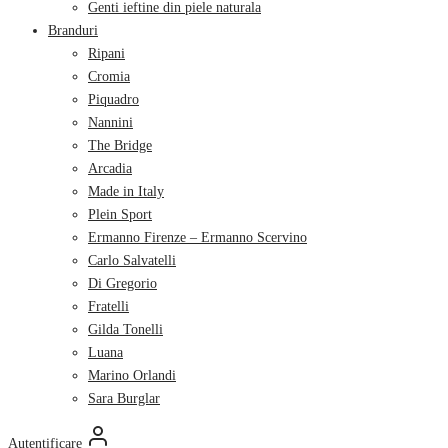
Genti ieftine din piele naturala
Branduri
Ripani
Cromia
Piquadro
Nannini
The Bridge
Arcadia
Made in Italy
Plein Sport
Ermanno Firenze – Ermanno Scervino
Carlo Salvatelli
Di Gregorio
Fratelli
Gilda Tonelli
Luana
Marino Orlandi
Sara Burglar
Autentificare