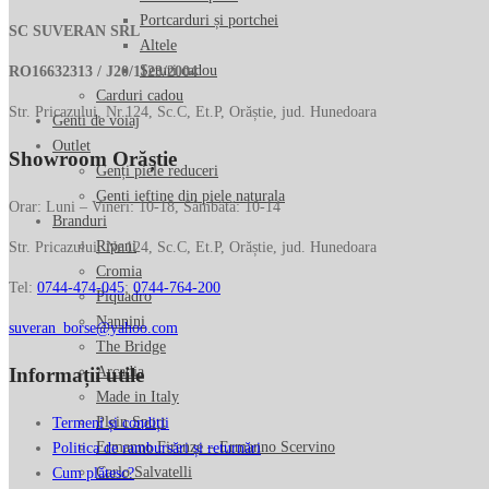
Portcarduri și portchei
SC SUVERAN SRL
Altele
Seturi cadou
RO16632313 / J20/1123/2004
Carduri cadou
Str. Pricazului, Nr.124, Sc.C, Et.P, Orăștie, jud. Hunedoara
Genti de voiaj
Outlet
Showroom Orăștie
Genți piele reduceri
Genti ieftine din piele naturala
Orar: Luni – Vineri: 10-18, Sâmbătă: 10-14
Branduri
Ripani
Str. Pricazului, Nr.124, Sc.C, Et.P, Orăștie, jud. Hunedoara
Cromia
Tel:
0744-474-045
;
0744-764-200
Piquadro
Nannini
suveran_borse@yahoo.com
The Bridge
Informații utile
Arcadia
Made in Italy
Plein Sport
Termeni și condiții
Ermanno Firenze – Ermanno Scervino
Politica de rambursări și returnări
Carlo Salvatelli
Cum plătesc?