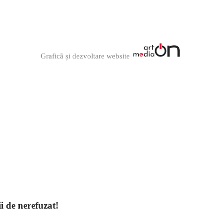
Graficã și dezvoltare website
ii de nerefuzat!