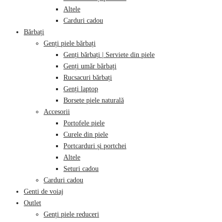
Altele
Carduri cadou
Bărbați
Genți piele bărbați
Genți bărbați | Serviete din piele
Genți umăr bărbați
Rucsacuri bărbați
Genți laptop
Borsete piele naturală
Accesorii
Portofele piele
Curele din piele
Portcarduri și portchei
Altele
Seturi cadou
Carduri cadou
Genti de voiaj
Outlet
Genți piele reduceri