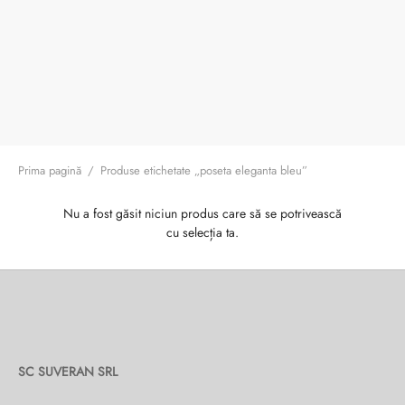
ri cadou
e piele naturală
i cadou
ridge
ia
n Italy
 Sport
no Firenze – Ermanno Scervino
Prima pagină
/
Produse etichetate „poseta eleganta bleu”
Salvatelli
Nu a fost găsit niciun produs care să se potrivească
cu selecția ta.
egorio
i
Tonelli
SC SUVERAN SRL
o Orlandi