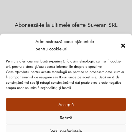
Abonează-te la ultimele oferte Suveran SRL
Nu rata cele mai noi colecții de sezon, oferte și promoții de
Administrează consimțămintele
nerefuzat.
pentru cookie-uri
Pentru a oferi cea mai bună experiență, folosim tehnologii, cum ar fi cookie-
uri, pentru a stoca și/sau accesa informațiile despre dispozitive.
Consimțământul pentru aceste tehnologii ne permite să procesăm date, cum ar
fi comportamentul de navigare sau ID-uri unice pe acest site. Dacă nu îți dai
consimțământul sau îți retragi consimțământul dat poate avea afecte negative
asupra unor anumite funcționalități și funcții.
Acceptă
Refuză
Cum vă putem ajuta?
Vezi preferințele
Open