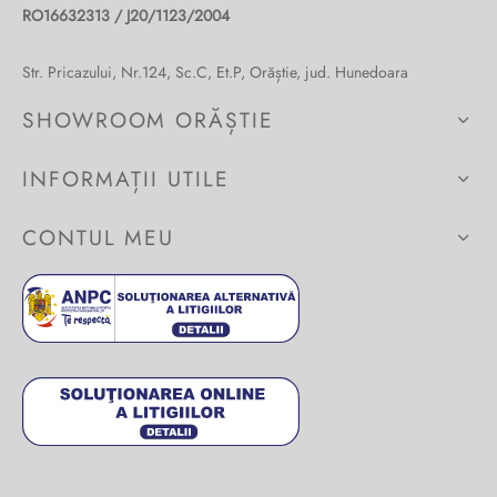
RO16632313 / J20/1123/2004
Burglar
Str. Pricazului, Nr.124, Sc.C, Et.P, Orăștie, jud. Hunedoara
SHOWROOM ORĂȘTIE
INFORMAȚII UTILE
CONTUL MEU