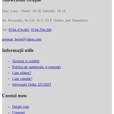
Orar: Luni – Vineri: 10-18, Sâmbătă: 10-14
Str. Pricazului, Nr.124, Sc.C, Et.P, Orăștie, jud. Hunedoara
Tel:
0744-474-045
;
0744-764-200
suveran_borse@yahoo.com
Informații utile
Termeni și condiții
Politica de rambursări și returnări
Cum plătesc?
Cum cumpăr?
Informatii Ordin 225/2023
Contul meu
Detalii cont
Comenzi