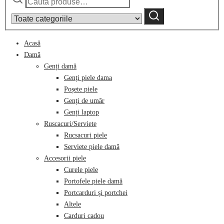
după:
by
Caută
category:
Acasă
Damă
Genți damă
Genți piele dama
Poșete piele
Genți de umăr
Genți laptop
Ruscacuri/Serviete
Rucsacuri piele
Serviete piele damă
Accesorii piele
Curele piele
Portofele piele damă
Portcarduri și portchei
Altele
Carduri cadou