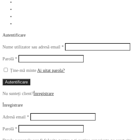
Autentificare
Obligatoriu
Nume utilizator sau adresă email
*
Obligatoriu
Parolă
*
Ține-mă minte
Ai uitat parola?
Autentificare
Nu sunteți client?
Înregistrare
Înregistrare
Obligatoriu
Adresă email
*
Obligatoriu
Parolă
*