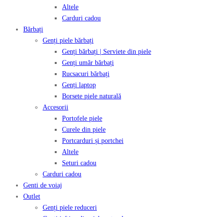
Altele
Carduri cadou
Bărbați
Genți piele bărbați
Genți bărbați | Serviete din piele
Genți umăr bărbați
Rucsacuri bărbați
Genți laptop
Borsete piele naturală
Accesorii
Portofele piele
Curele din piele
Portcarduri și portchei
Altele
Seturi cadou
Carduri cadou
Genti de voiaj
Outlet
Genți piele reduceri