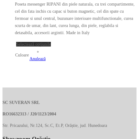
inițial
curent
pot
Poseta messenger RIPANI din piele naturala, cu trei compartimente,
a
este:
fi
cel din fata inchis cu capac si buton magnetic, cel din spate cu
fost:
259.00 lei.
alese
fermoar si unul central, buzunare interioare multifunctionale, curea
în
scurta de umar, din lant, curea lunga, din piele, reglabila si
952.00 lei.
pagina
detasabila, accesorii argintii. Made in Italy
produsului.
Acest
Selectează opțiunile
produs
Culoare
are
Anulează
mai
multe
variații.
Opțiunile
pot
fi
SC SUVERAN SRL
alese
RO16632313 / J20/1123/2004
în
pagina
Str. Pricazului, Nr.124, Sc.C, Et.P, Orăștie, jud. Hunedoara
produsului.
Showroom Orăștie