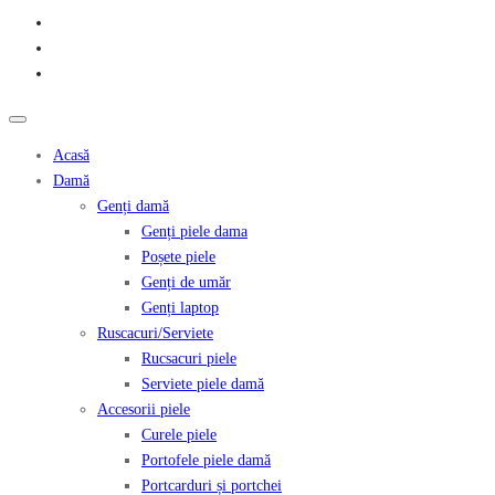
Acasă
Damă
Genți damă
Genți piele dama
Poșete piele
Genți de umăr
Genți laptop
Ruscacuri/Serviete
Rucsacuri piele
Serviete piele damă
Accesorii piele
Curele piele
Portofele piele damă
Portcarduri și portchei