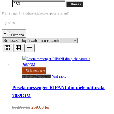
minim
maxim
Filtrează
Prima pagină
/
Produse etichetate „poseta ripani”
1 produs
Filtrează
-
73
%
reducere
Acest
Selectează opțiunile
Vezi rapid
produs
Poseta messenger RIPANI din piele naturala
are
mai
7089OM
multe
variații.
Prețul
Prețul
952.00
lei
259.00
lei
Opțiunile