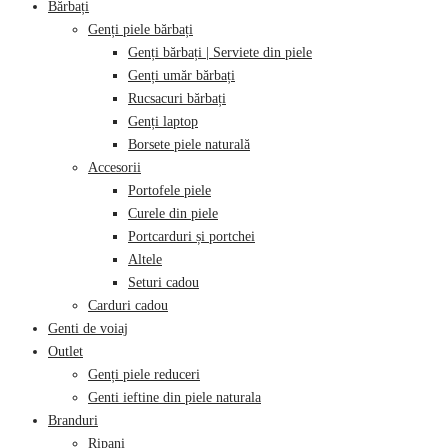
Bărbați
Genți piele bărbați
Genți bărbați | Serviete din piele
Genți umăr bărbați
Rucsacuri bărbați
Genți laptop
Borsete piele naturală
Accesorii
Portofele piele
Curele din piele
Portcarduri și portchei
Altele
Seturi cadou
Carduri cadou
Genti de voiaj
Outlet
Genți piele reduceri
Genti ieftine din piele naturala
Branduri
Ripani