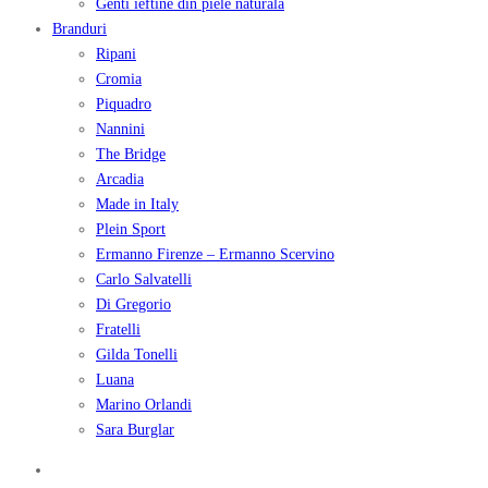
Genti ieftine din piele naturala
Branduri
Ripani
Cromia
Piquadro
Nannini
The Bridge
Arcadia
Made in Italy
Plein Sport
Ermanno Firenze – Ermanno Scervino
Carlo Salvatelli
Di Gregorio
Fratelli
Gilda Tonelli
Luana
Marino Orlandi
Sara Burglar