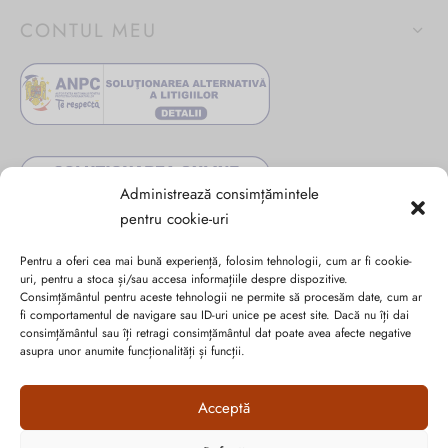
CONTUL MEU
Administrează consimțămintele
pentru cookie-uri
Pentru a oferi cea mai bună experiență, folosim tehnologii, cum ar fi cookie-
uri, pentru a stoca și/sau accesa informațiile despre dispozitive.
Consimțământul pentru aceste tehnologii ne permite să procesăm date, cum ar
fi comportamentul de navigare sau ID-uri unice pe acest site. Dacă nu îți dai
consimțământul sau îți retragi consimțământul dat poate avea afecte negative
Abonează-te la ultimele oferte Suveran SRL
asupra unor anumite funcționalități și funcții.
Nu rata cele mai noi colecții de sezon, oferte și promoții de
Acceptă
nerefuzat.