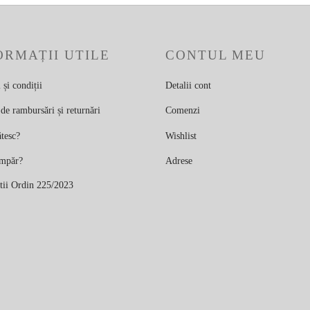
ORMAȚII UTILE
CONTUL MEU
și condiții
Detalii cont
 de rambursări și returnări
Comenzi
tesc?
Wishlist
mpăr?
Adrese
tii Ordin 225/2023