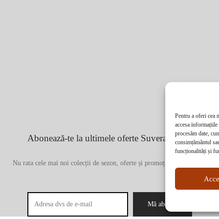
Pentru a oferi cea 
accesa informațiile
procesăm date, cum 
Abonează-te la ultimele oferte Suveran SRL
consimțământul sau
funcționalități și fu
Nu rata cele mai noi colecții de sezon, oferte și promoții de nerefuzat.
Acce