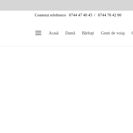
Comenzi telefonice 0744 47 40 45 / 0744 76 42 00
Acasă
Damă
Bărbați
Genti de voiaj