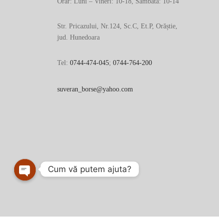
Orar: Luni – Vineri: 10-18, Sâmbătă: 10-14
Str. Pricazului, Nr.124, Sc.C, Et.P, Orăștie,
jud. Hunedoara
Tel:
0744-474-045
;
0744-764-200
suveran_borse@yahoo.com
Cum vă putem ajuta?
Open
chaty