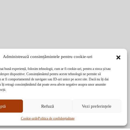
Administrează consimțămintele pentru cookie-uri
mai bună experiență, folosim tehnologii, cum ar fi cookie-uri, pentru a stoca și/sau
 despre dispozitive. Consimțământul pentru aceste tehnologii ne permite să
ar fi comportamentul de navigare sau ID-uri unice pe acest site. Dacă nu îți dai
 îți retragi consimțământul dat poate avea afecte negative asupra unor anumite
ncții.
ptă
Refuză
Vezi preferințele
Cookie-urile
Politica de confidențialitate