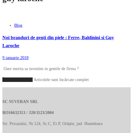
Blog
Noi branduri de genti din piele : Ferre, Baldinini si Guy
Laroche
9 ianuarie 2018
Oare merita sa investim in gentile de firma ?
Încarcă mai multe
Articolele sunt încărcate complet
SC SUVERAN SRL
RO16632313 / J20/1123/2004
Str. Pricazului, Nr.124, Sc.C, Et.P, Orăștie, jud. Hunedoara