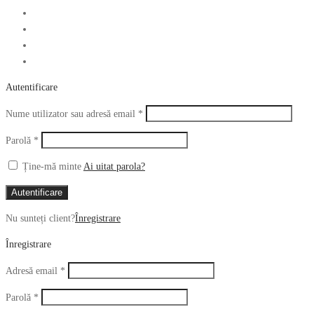
Autentificare
Obligatoriu
Nume utilizator sau adresă email
*
Obligatoriu
Parolă
*
Ține-mă minte
Ai uitat parola?
Autentificare
Nu sunteți client?
Înregistrare
Înregistrare
Obligatoriu
Adresă email
*
Obligatoriu
Parolă
*