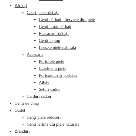
Bărbați
Genți piele bărbați
Genți bărbați | Serviete din piele
Genți umăr bărbați
Rucsacuri bărbați
Genți laptop
Borsete piele naturală
Accesorii
Portofele piele
Curele din piele
Portcarduri și portchei
Altele
Seturi cadou
Carduri cadou
Genti de voiaj
Outlet
Genți piele reduceri
Genti ieftine din piele naturala
Branduri