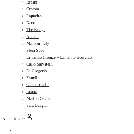
Ripani
Cromia
Piquadro
Nannini
The Bridge
Arcadia
Made in Italy
Plein Sport
Ermanno Firenze – Ermanno Scervino
Carlo Salvatelli
Di Gregorio
Fratelli
Gilda Tonelli
Luana
Marino Orlandi
Sara Burglar
Autentificare