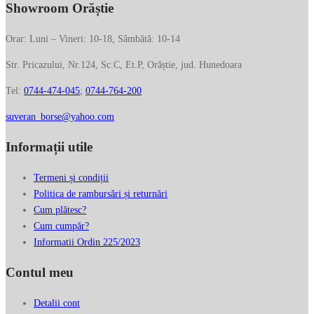
Showroom Orăștie
Orar: Luni – Vineri: 10-18, Sâmbătă: 10-14
Str. Pricazului, Nr.124, Sc.C, Et.P, Orăștie, jud. Hunedoara
Tel:
0744-474-045
;
0744-764-200
suveran_borse@yahoo.com
Informații utile
Termeni și condiții
Politica de rambursări și returnări
Cum plătesc?
Cum cumpăr?
Informatii Ordin 225/2023
Contul meu
Detalii cont