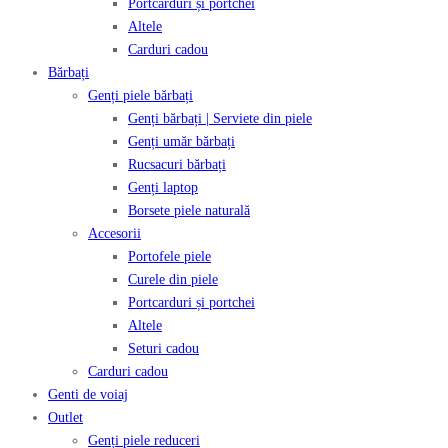
Portcarduri și portchei
Altele
Carduri cadou
Bărbați
Genți piele bărbați
Genți bărbați | Serviete din piele
Genți umăr bărbați
Rucsacuri bărbați
Genți laptop
Borsete piele naturală
Accesorii
Portofele piele
Curele din piele
Portcarduri și portchei
Altele
Seturi cadou
Carduri cadou
Genti de voiaj
Outlet
Genți piele reduceri