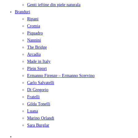
Genti ieftine din piele naturala
Branduri
Ripani
Cromia
Piquadro
Nannini
The Bridge
Arcadia
Made in Italy
Plein Sport
Ermanno Firenze – Ermanno Scervino
Carlo Salvatelli
Di Gregorio
Fratelli
Gilda Tonelli
Luana
Marino Orlandi
Sara Burglar