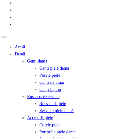
Acasă
Damă
Genți damă
Genți piele dama
Poșete piele
Genți de umăr
Genți laptop
Ruscacuri/Serviete
Rucsacuri piele
Serviete piele damă
Accesorii piele
Curele piele
Portofele piele damă