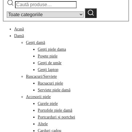
Caută
Narrow
după:
by
Caută
category:
Acasă
Damă
Genți damă
Genți piele dama
Poșete piele
Genți de umăr
Genți laptop
Ruscacuri/Serviete
Rucsacuri piele
Serviete piele damă
Accesorii piele
Curele piele
Portofele piele damă
Portcarduri și portchei
Altele
Carduri cadou