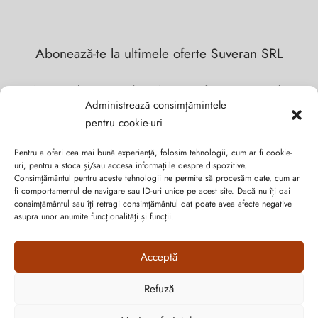
Abonează-te la ultimele oferte Suveran SRL
Nu rata cele mai noi colecții de sezon, oferte și promoții de
Administrează consimțămintele
nerefuzat.
pentru cookie-uri
Pentru a oferi cea mai bună experiență, folosim tehnologii, cum ar fi cookie-
uri, pentru a stoca și/sau accesa informațiile despre dispozitive.
Consimțământul pentru aceste tehnologii ne permite să procesăm date, cum ar
fi comportamentul de navigare sau ID-uri unice pe acest site. Dacă nu îți dai
consimțământul sau îți retragi consimțământul dat poate avea afecte negative
asupra unor anumite funcționalități și funcții.
Acceptă
Refuză
Cum vă putem ajuta?