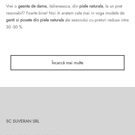
ri cadou
e piele naturală
i cadou
ridge
Vrei o
geanta de dama
, italieneasca, din
piele naturala
, la un pret
rezonabil? Foarte bine! Noi iti aratam cele mai in voga modele de
ia
genti si posete din piele naturala
ale sezonului cu preturi reduse intre
30 -50 %.
n Italy
 Sport
no Firenze – Ermanno Scervino
Încarcă mai multe
Salvatelli
egorio
i
Tonelli
SC SUVERAN SRL
o Orlandi