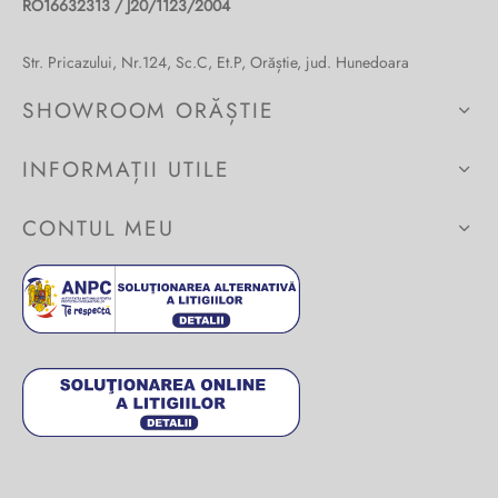
RO16632313 / J20/1123/2004
Burglar
Str. Pricazului, Nr.124, Sc.C, Et.P, Orăștie, jud. Hunedoara
SHOWROOM ORĂȘTIE
INFORMAȚII UTILE
CONTUL MEU