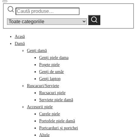
Caută
Narrow
după:
by
Caută
category:
Acasă
Damă
Genți damă
Genți piele dama
Poșete piele
Genți de umăr
Genți laptop
Ruscacuri/Serviete
Rucsacuri piele
Serviete piele damă
Accesorii piele
Curele piele
Portofele piele damă
Portcarduri și portchei
Altele