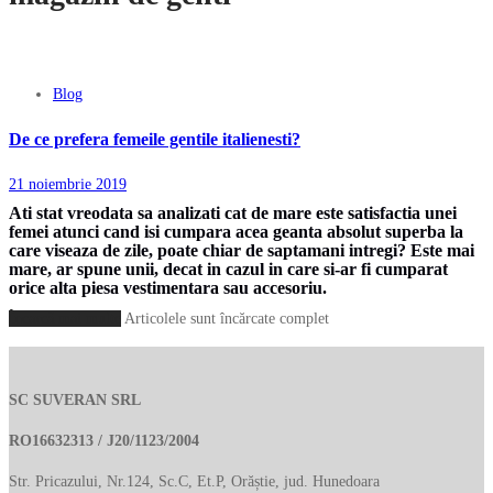
Blog
De ce prefera femeile gentile italienesti?
21 noiembrie 2019
Ati stat vreodata sa analizati cat de mare este satisfactia unei
femei atunci cand isi cumpara acea geanta absolut superba la
care viseaza de zile, poate chiar de saptamani intregi? Este mai
mare, ar spune unii, decat in cazul in care si-ar fi cumparat
orice alta piesa vestimentara sau accesoriu.
Încarcă mai multe
Articolele sunt încărcate complet
SC SUVERAN SRL
RO16632313 / J20/1123/2004
Str. Pricazului, Nr.124, Sc.C, Et.P, Orăștie, jud. Hunedoara