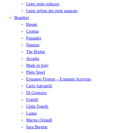
Genți piele reduceri
Genti ieftine din piele naturala
Branduri
Ripani
Cromia
Piquadro
Nannini
The Bridge
Arcadia
Made in Italy
Plein Sport
Ermanno Firenze – Ermanno Scervino
Carlo Salvatelli
Di Gregorio
Fratelli
Gilda Tonelli
Luana
Marino Orlandi
Sara Burglar