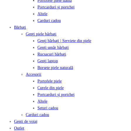
Portofele piele damă
Portcarduri și portchei
Altele
Carduri cadou
Bărbați
Genți piele bărbați
Genți bărbați | Serviete din piele
Genți umăr bărbați
Rucsacuri bărbați
Genți laptop
Borsete piele naturală
Accesorii
Portofele piele
Curele din piele
Portcarduri și portchei
Altele
Seturi cadou
Carduri cadou
Genti de voiaj
Outlet