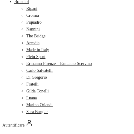
Branduri
Ripani
Cromia
Piquadro
Nannini
The Bridge
Arcadia
Made in Italy
Plein Sport
Ermanno Firenze – Ermanno Scervino
Carlo Salvatelli
Di Gregorio
Fratelli
Gilda Tonelli
Luana
Marino Orlandi
Sara Burglar
Autentificare