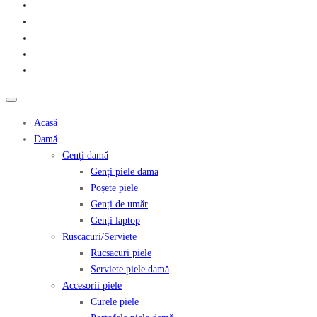
Acasă
Damă
Genți damă
Genți piele dama
Poșete piele
Genți de umăr
Genți laptop
Ruscacuri/Serviete
Rucsacuri piele
Serviete piele damă
Accesorii piele
Curele piele