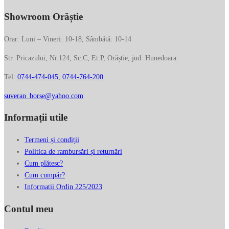
Showroom Orăștie
Orar: Luni – Vineri: 10-18, Sâmbătă: 10-14
Str. Pricazului, Nr.124, Sc.C, Et.P, Orăștie, jud. Hunedoara
Tel:
0744-474-045
;
0744-764-200
suveran_borse@yahoo.com
Informații utile
Termeni și condiții
Politica de rambursări și returnări
Cum plătesc?
Cum cumpăr?
Informatii Ordin 225/2023
Contul meu