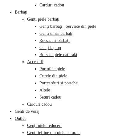
Carduri cadou
Bărbați
Genți piele bărbați
Genți bărbați | Serviete din piele
Genți umăr bărbați
Rucsacuri bărbați
Genți laptop
Borsete piele naturală
Accesorii
Portofele piele
Curele din piele
Portcarduri și portchei
Altele
Seturi cadou
Carduri cadou
Genti de voiaj
Outlet
Genți piele reduceri
Genti ieftine din piele naturala