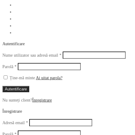
Autentificare
Obligatoriu
Nume utilizator sau adresă email
*
Obligatoriu
Parolă
*
Ține-mă minte
Ai uitat parola?
Autentificare
Nu sunteți client?
Înregistrare
Înregistrare
Obligatoriu
Adresă email
*
Obligatoriu
Parolă
*