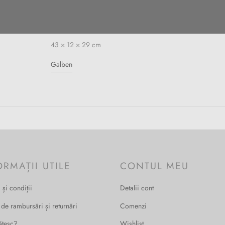
43 × 12 × 29 cm
Galben
ORMAȚII UTILE
CONTUL MEU
 și condiții
Detalii cont
 de rambursări și returnări
Comenzi
ătesc?
Wishlist