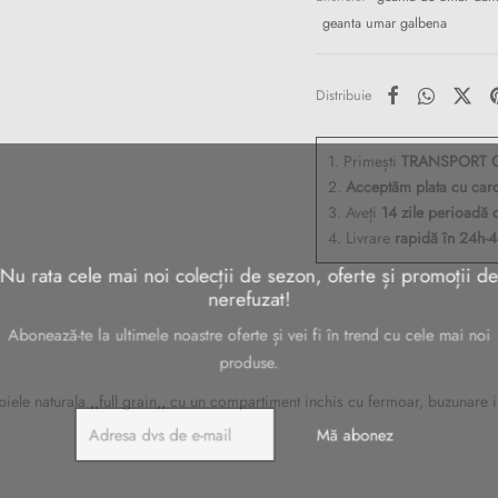
geanta umar galbena
Distribuie
1. Primești
TRANSPORT G
2.
Acceptăm plata cu car
3. Aveți
14 zile perioadă 
4. Livrare
rapidă în 24h-
 rata cele mai noi colecții de sezon, oferte și promoții
nerefuzat!
bonează-te la ultimele noastre oferte și vei fi în trend cu cele mai n
produse.
e naturala ,,full grain,, cu un compartiment inchis cu fermoar, buzunare in