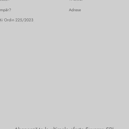
umpăr?
Adrese
tii Ordin 225/2023