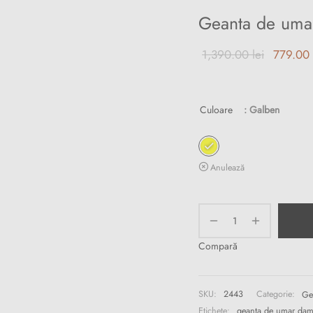
Geanta de uma
Prețul ini
1,390.00
lei
779.00
a fost:
1,390.00
Culoare
: Galben
Anulează
Compară
SKU:
2443
Categorie:
Ge
Etichete:
geanta de umar da