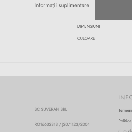
Informații suplimentare
DIMENSIUNI
CULOARE
INF
SC SUVERAN SRL
Termeni
Politica
RO16632313 / J20/1123/2004
Cum pl