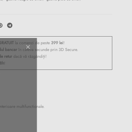
RATUIT
la comenzi de peste
399 lei
!
dul bancar
în câteva secunde prin 3D Secure.
de retur
dacă vă răzgândiți!
48h
!
 de
oi
terioare multifunctionale.