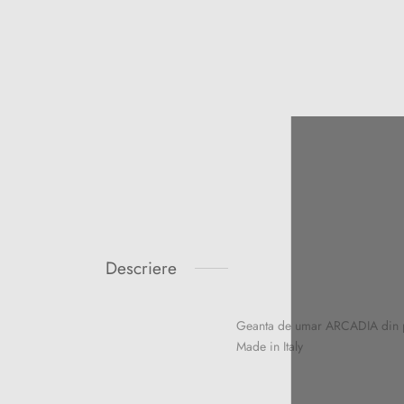
Nu
Descriere
A
Geanta de umar ARCADIA din piel
Made in Italy