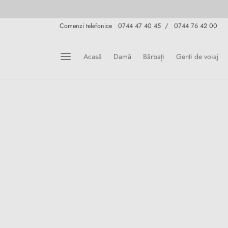
Comenzi telefonice 0744 47 40 45 / 0744 76 42 00
Acasă
Damă
Bărbați
Genti de voiaj