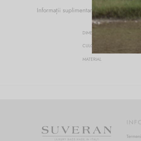
Informații suplimentare
DIMENSIUNI
CULOARE
MATERIAL
INF
Termeni