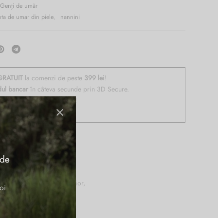
Genți de umăr
ta de umar din piele
,
nannini
RATUIT
la comenzi de peste
399 lei
!
dul bancar
în câteva secunde prin 3D Secure.
de retur
dacă vă răzgândiți!
48h
!
 de
ifunctionale si unul exterior,
oi