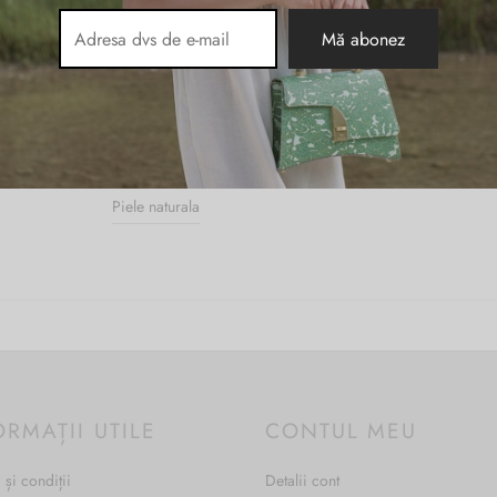
37 × 9 × 29 cm
Maro
,
Negru
Piele naturala
ORMAȚII UTILE
CONTUL MEU
 și condiții
Detalii cont