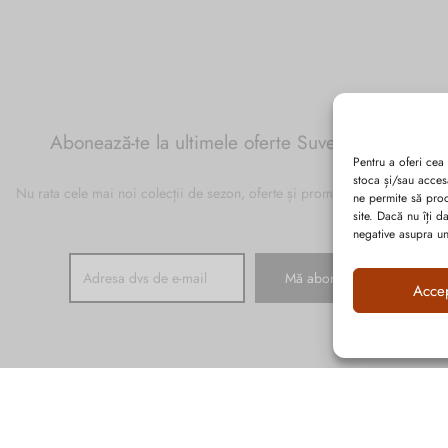
Abonează-te la ultimele oferte Suveran SRL
Pentru a oferi cea
stoca și/sau acces
Nu rata cele mai noi colecții de sezon, oferte și promoții de nerefuzat.
ne permite să pro
site. Dacă nu îți 
negative asupra uno
Acce