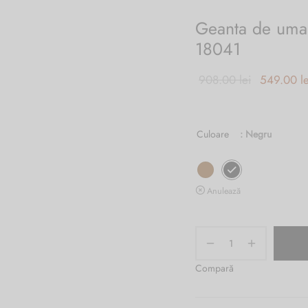
Geanta de umar
18041
Prețul
908.00
lei
549.00
l
inițial a
fost:
Culoare
: Negru
908.00 lei
Anulează
Compară