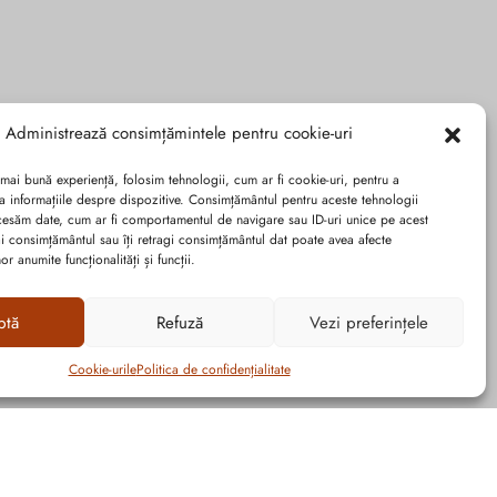
Administrează consimțămintele pentru cookie-uri
 mai bună experiență, folosim tehnologii, cum ar fi cookie-uri, pentru a
a informațiile despre dispozitive. Consimțământul pentru aceste tehnologii
cesăm date, cum ar fi comportamentul de navigare sau ID-uri unice pe acest
dai consimțământul sau îți retragi consimțământul dat poate avea afecte
r anumite funcționalități și funcții.
ptă
Refuză
Vezi preferințele
Cookie-urile
Politica de confidențialitate
Graficã și dezvoltare website