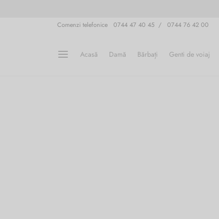
Comenzi telefonice 0744 47 40 45 / 0744 76 42 00
Acasă
Damă
Bărbați
Genti de voiaj