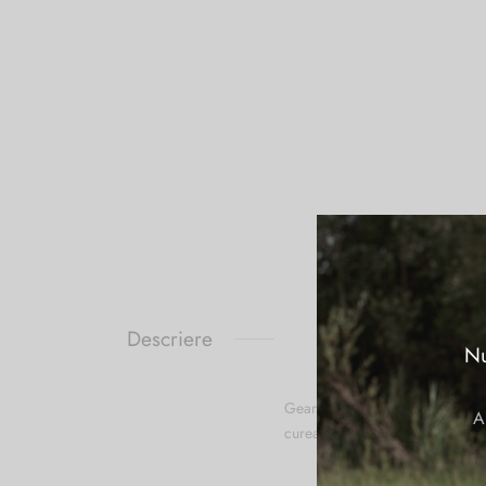
Descriere
Nu
Geanta de umar NANNINI din piel
A
curea de umar, din piele, reglab