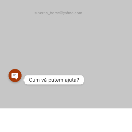
suveran_borse@yahoo.com
Cum vă putem ajuta?
Open
chaty
Politica de confidențialitate
Cookie-urile
ANPC