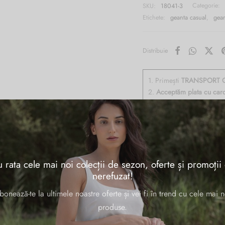
SKU:
18041-3
Categorie:
Etichete:
geanta casual
,
gean
Distribuie
1. Primești
TRANSPORT G
2.
Acceptăm plata cu car
3. Aveți
14 zile perioadă 
4. Livrare
rapidă în 24h-
 rata cele mai noi colecții de sezon, oferte și promoții
nerefuzat!
e naturala, cu un compartiment inchis cu fermoar, buzunare interioare mult
bonează-te la ultimele noastre oferte și vei fi în trend cu cele mai n
ila si detasabila, accesorii aurii.
produse.