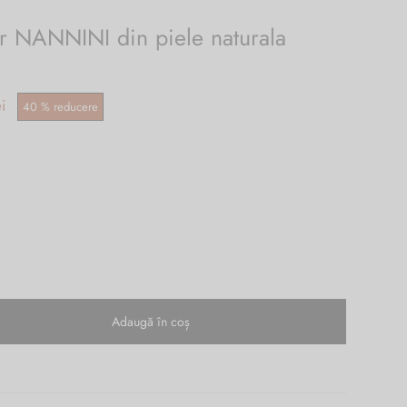
 NANNINI din piele naturala
Prețul
ei
40
%
reducere
curent
este:
.
549.00 lei.
Adaugă în coș