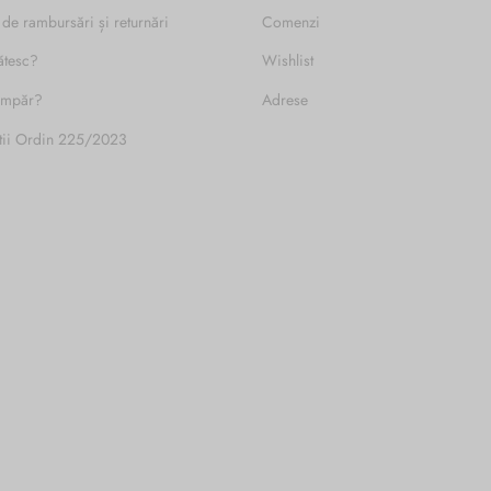
 de rambursări și returnări
Comenzi
ătesc?
Wishlist
umpăr?
Adrese
tii Ordin 225/2023