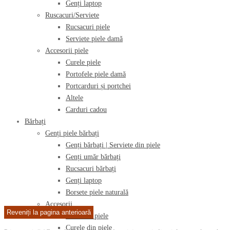
Genți laptop
Ruscacuri/Serviete
Rucsacuri piele
Serviete piele damă
Accesorii piele
Curele piele
Portofele piele damă
Portcarduri și portchei
Altele
Carduri cadou
Bărbați
Genți piele bărbați
Genți bărbați | Serviete din piele
Genți umăr bărbați
Rucsacuri bărbați
Genți laptop
Borsete piele naturală
Accesorii
Portofele piele
Curele din piele