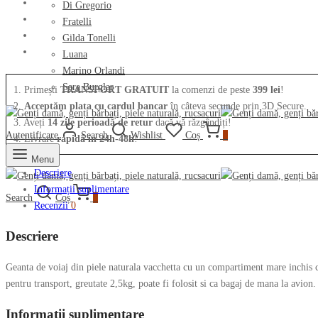
piele
Di Gregorio
naturala
Fratelli
vachetta
Gilda Tonelli
4086
Luana
Marino Orlandi
Sara Burglar
1. Primești
TRANSPORT GRATUIT
la comenzi de peste
399 lei
!
2.
Acceptăm plata cu cardul bancar
în câteva secunde prin 3D Secure.
3. Aveți
14 zile perioadă de retur
dacă vă răzgândiți!
Autentificare
Search
Wishlist
Coș
0
4. Livrare
rapidă în 24h-48h
!
Menu
Descriere
Informații suplimentare
Search
Coș
0
Recenzii
0
Descriere
Geanta de voiaj din piele naturala vacchetta cu un compartiment mare inchis c
pentru transport, greutate 2,5kg, poate fi folosit si ca bagaj de mana la avion.
Informații suplimentare