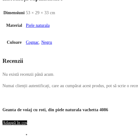
Dimensiuni
53 × 29 × 33 cm
Material
Piele naturala
Culoare
Cognac
,
Negru
Recenzii
Nu există recenzii până acum.
Numai clienții autentificați, care au cumpărat acest produs, pot să scrie o rece
Geanta de voiaj cu roti, din piele naturala vachetta 4086
Adaugă în coș