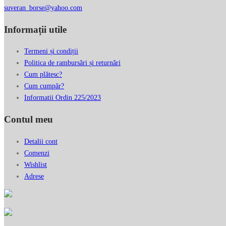
suveran_borse@yahoo.com
Informații utile
Termeni și condiții
Politica de rambursări și returnări
Cum plătesc?
Cum cumpăr?
Informatii Ordin 225/2023
Contul meu
Detalii cont
Comenzi
Wishlist
Adrese