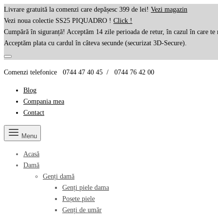
Livrare gratuită la comenzi care depășesc 399 de lei!
Vezi magazin
Vezi noua colectie SS25 PIQUADRO !
Click !
Cumpără în siguranță! Acceptăm 14 zile perioada de retur, în cazul în care te 
Acceptăm plata cu cardul în câteva secunde (securizat 3D-Secure).
Comenzi telefonice 0744 47 40 45 / 0744 76 42 00
Blog
Compania mea
Contact
Menu
Acasă
Damă
Genți damă
Genți piele dama
Poșete piele
Genți de umăr