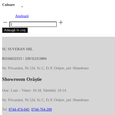
Culoare
Anulează
Cantitate
Geanta
Adaugă în coș
de
voiaj
cu
SC SUVERAN SRL
roti,
din
RO16632313 / J20/1123/2004
piele
Str. Pricazului, Nr.124, Sc.C, Et.P, Orăștie, jud. Hunedoara
naturala
vachetta
Showroom Orăștie
4086
Orar: Luni – Vineri: 10-18, Sâmbătă: 10-14
Str. Pricazului, Nr.124, Sc.C, Et.P, Orăștie, jud. Hunedoara
Tel:
0744-474-045
;
0744-764-200