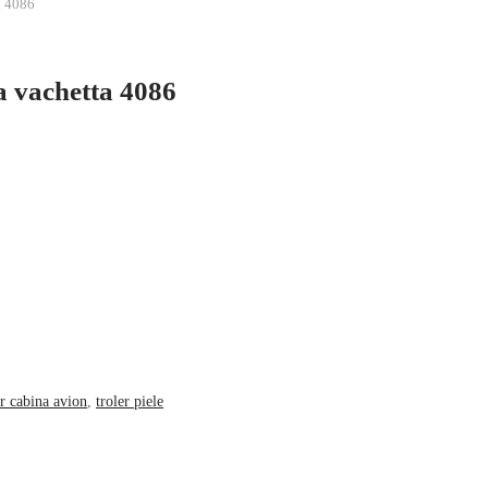
a 4086
la vachetta 4086
er cabina avion
,
troler piele