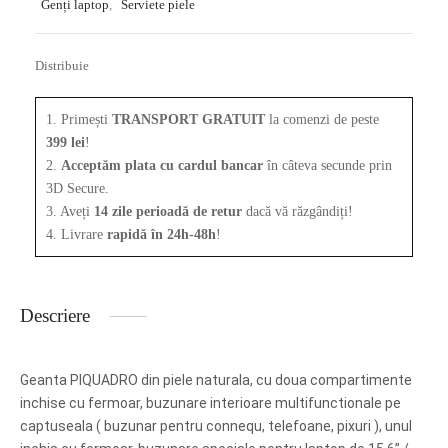
Genți laptop
,
Serviete piele
Distribuie
1. Primești
TRANSPORT GRATUIT
la comenzi de peste
399 lei
!
2.
Acceptăm plata cu cardul bancar
în câteva secunde prin
3D Secure.
3. Aveți
14 zile perioadă de retur
dacă vă răzgândiți!
4. Livrare
rapidă în 24h-48h
!
Descriere
Geanta PIQUADRO din piele naturala, cu doua compartimente
inchise cu fermoar, buzunare interioare multifunctionale pe
captuseala ( buzunar pentru connequ, telefoane, pixuri ), unul