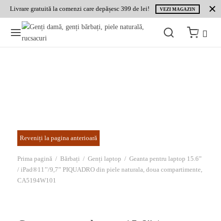
Livrare gratuită la comenzi care depășesc 399 de lei!
VEZI MAGAZIN
Prima pagină
/
Bărbați
/
Genți laptop
/
Geanta pentru laptop 15.6”
/ iPad®11’’/9,7” PIQUADRO din piele naturala, doua compartimente,
CA5194W101