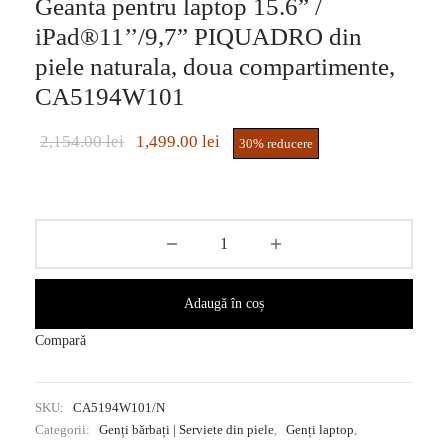
Geanta pentru laptop 15.6” /
iPad®11’’/9,7” PIQUADRO din
piele naturala, doua compartimente,
CA5194W101
Prețul inițial
Prețul
2,154.00
lei
1,499.00
lei
30
%
reducere
a fost:
curent este:
2,154.00 lei.
1,499.00 lei.
Adaugă în coș
Compară
SKU:
CA5194W101/N
Categorii:
Genți bărbați | Serviete din piele
,
Genți laptop
,