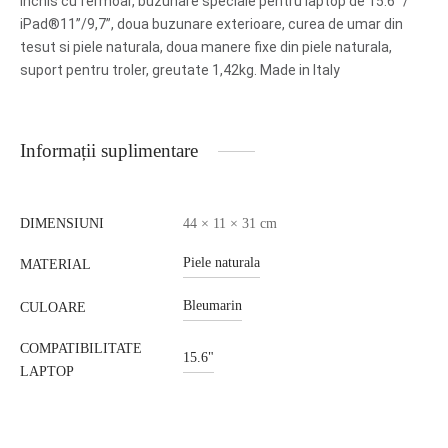
inchis cu fermoar, buzunare speciale pentru laptop de 15.6” /
iPad®11’’/9,7”, doua buzunare exterioare, curea de umar din
tesut si piele naturala, doua manere fixe din piele naturala,
suport pentru troler, greutate 1,42kg. Made in Italy
Informații suplimentare
DIMENSIUNI
44 × 11 × 31 cm
Piele naturala
MATERIAL
Bleumarin
CULOARE
COMPATIBILITATE
15.6"
LAPTOP