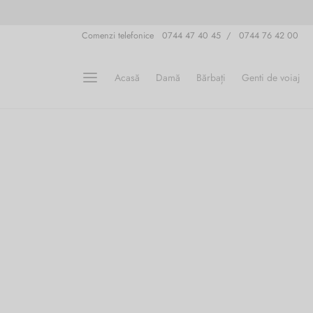
Comenzi telefonice 0744 47 40 45 / 0744 76 42 00
Acasă
Damă
Bărbați
Genti de voiaj