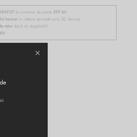
RATUIT
la comenzi de peste
399 lei
!
dul bancar
în câteva secunde prin 3D Secure.
de retur
dacă vă răzgândiți!
48h
!
unar pentru monezi, sistem
 de
oi