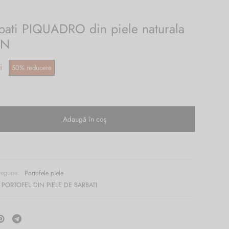
rbati PIQUADRO din piele naturala
/N
Prețul
i
50
%
reducere
curent
este:
.
219.00 lei.
Adaugă în coș
tegorie:
Portofele piele
PORTOFEL DIN PIELE DE BARBATI