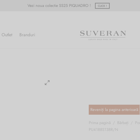
Vezi noua colectie SS25 PIQUADRO !
CLICK !
Outlet
Branduri
Prima pagină
/
Bărbați
/
Por
PU4188S138R/N