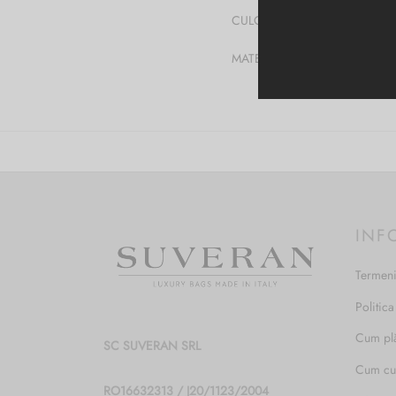
CULOARE
MATERIAL
INF
Termeni
Politica
Cum pl
SC SUVERAN SRL
Cum c
RO16632313 / J20/1123/2004