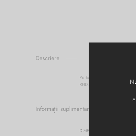
Descriere
Portofel de barbati Piquadro p
Nu
RFID.
A
Informații suplimentare
DIMENSIUNI