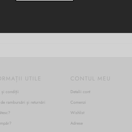
Negru
Piele naturala
ORMAȚII UTILE
CONTUL MEU
 și condiții
Detalii cont
 de rambursări și returnări
Comenzi
ătesc?
Wishlist
umpăr?
Adrese