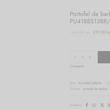
Portofel de ba
PU4188S138R
Prețul
435.00
lei
219.00
le
inițial a
fost:
435.00 lei
Compară
SKU:
PU4188S138R/N
Ca
Etichete:
portofel de barbati
,
Distribuie