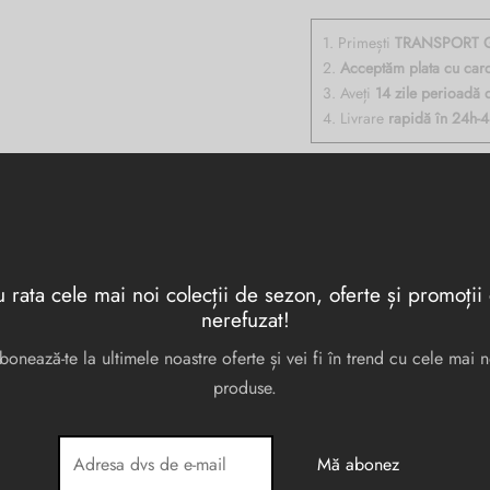
1. Primești
TRANSPORT G
2.
Acceptăm plata cu car
3. Aveți
14 zile perioadă 
4. Livrare
rapidă în 24h-
iele naturala, cu doua compartimente pentru bancnote, 3+1 portcarduri, buz
 rata cele mai noi colecții de sezon, oferte și promoții
nerefuzat!
bonează-te la ultimele noastre oferte și vei fi în trend cu cele mai n
produse.
11 × 2 × 9 cm