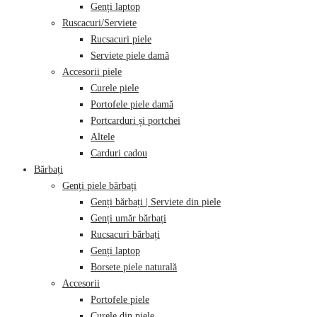
Genți laptop
Ruscacuri/Serviete
Rucsacuri piele
Serviete piele damă
Accesorii piele
Curele piele
Portofele piele damă
Portcarduri și portchei
Altele
Carduri cadou
Bărbați
Genți piele bărbați
Genți bărbați | Serviete din piele
Genți umăr bărbați
Rucsacuri bărbați
Genți laptop
Borsete piele naturală
Accesorii
Portofele piele
Curele din piele