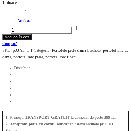
Culoare
Anulează
Cantitate
Portofel
Adaugă în coș
mic
Compară
RIPANI
SKU:
p037im-1-1
Categorie:
Portofele piele dama
Etichete:
portofel mic de
din
dama
,
portofel mic piele
,
portofel mic ripani
piele
naturala
Distribuie
matlasata
P037IM-
002
1. Primești
TRANSPORT GRATUIT
la comenzi de peste
399 lei
!
2.
Acceptăm plata cu cardul bancar
în câteva secunde prin 3D
Secure.