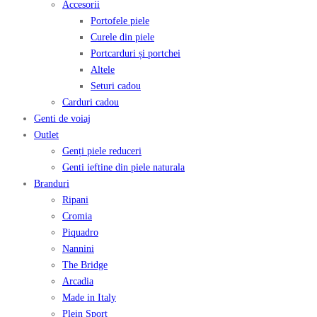
Accesorii
Portofele piele
Curele din piele
Portcarduri și portchei
Altele
Seturi cadou
Carduri cadou
Genti de voiaj
Outlet
Genți piele reduceri
Genti ieftine din piele naturala
Branduri
Ripani
Cromia
Piquadro
Nannini
The Bridge
Arcadia
Made in Italy
Plein Sport