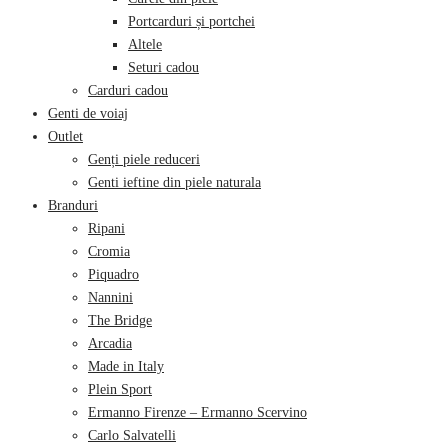
Portcarduri și portchei
Altele
Seturi cadou
Carduri cadou
Genti de voiaj
Outlet
Genți piele reduceri
Genti ieftine din piele naturala
Branduri
Ripani
Cromia
Piquadro
Nannini
The Bridge
Arcadia
Made in Italy
Plein Sport
Ermanno Firenze – Ermanno Scervino
Carlo Salvatelli