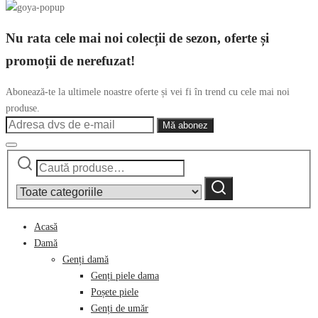
Nu rata cele mai noi colecții de sezon, oferte și
promoții de nerefuzat!
Abonează-te la ultimele noastre oferte și vei fi în trend cu cele mai noi
produse.
Caută
Narrow
după:
by
Caută
category:
Acasă
Damă
Genți damă
Genți piele dama
Poșete piele
Genți de umăr