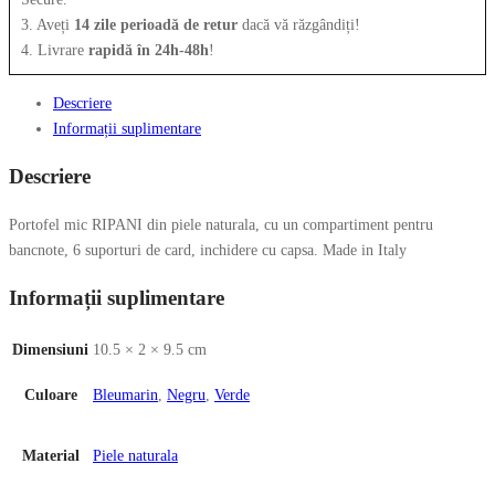
3. Aveți
14 zile perioadă de retur
dacă vă răzgândiți!
4. Livrare
rapidă în 24h-48h
!
Descriere
Informații suplimentare
Descriere
Portofel mic RIPANI din piele naturala, cu un compartiment pentru
bancnote, 6 suporturi de card, inchidere cu capsa. Made in Italy
Informații suplimentare
Dimensiuni
10.5 × 2 × 9.5 cm
Culoare
Bleumarin
,
Negru
,
Verde
Material
Piele naturala