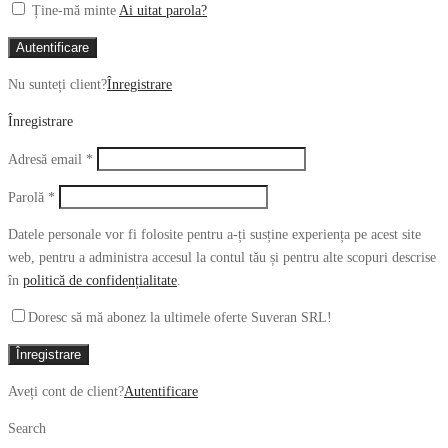
Ține-mă minte
Ai uitat parola?
Autentificare
Nu sunteți client?
Înregistrare
Înregistrare
Obligatoriu
Adresă email
*
Obligatoriu
Parolă
*
Datele personale vor fi folosite pentru a-ți susține experiența pe acest site
web, pentru a administra accesul la contul tău și pentru alte scopuri descrise
în
politică de confidențialitate
.
Doresc să mă abonez la ultimele oferte Suveran SRL!
Înregistrare
Aveți cont de client?
Autentificare
Search