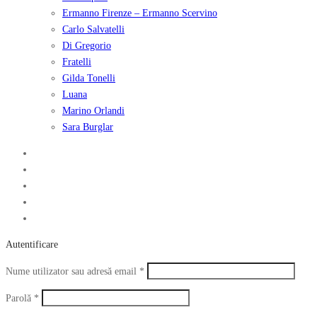
Ermanno Firenze – Ermanno Scervino
Carlo Salvatelli
Di Gregorio
Fratelli
Gilda Tonelli
Luana
Marino Orlandi
Sara Burglar
Autentificare
Obligatoriu
Nume utilizator sau adresă email
*
Obligatoriu
Parolă
*