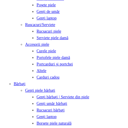
Poșete piele
Genți de umăr
Genți laptop
Ruscacuri/Serviete
Rucsacuri piele
Serviete piele damă
Accesorii piele
Curele piele
Portofele piele damă
Portcarduri și portchei
Altele
Carduri cadou
Bărbați
Genți piele bărbați
Genți bărbați | Serviete din piele
Genți umăr bărbați
Rucsacuri bărbați
Genți laptop
Borsete piele naturală