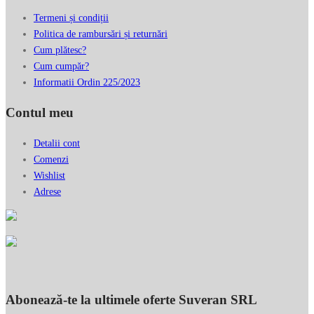
002
Termeni și condiții
Politica de rambursări și returnări
Cum plătesc?
Cum cumpăr?
Informatii Ordin 225/2023
Contul meu
Detalii cont
Comenzi
Wishlist
Adrese
Abonează-te la ultimele oferte Suveran SRL