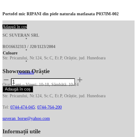
Portofel mic RIPANI din piele naturala matlasata P037IM-002
Adaugă în coș
SC SUVERAN SRL
RO16632313 / J20/1123/2004
Culoare
Str. Pricazului, Nr.124, Sc.C, Et.P, Orăștie, jud. Hunedoara
Showroom Orăștie
Anulează
Cantitate
Orar: Luni – Vineri: 10-18, Sâmbătă: 10-14
Portofel
Adaugă în coș
mic
Str. Pricazului, Nr.124, Sc.C, Et.P, Orăștie, jud. Hunedoara
RIPANI
Tel:
0744-474-045
;
0744-764-200
din
piele
suveran_borse@yahoo.com
naturala
matlasata
Informații utile
P037IM-