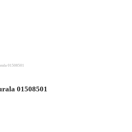
urala 01508501
urala 01508501