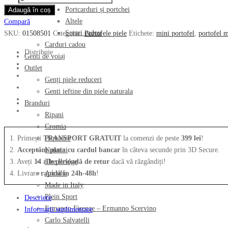
a
este:
Portofel
Portcarduri și portchei
Adaugă în coș
fost:
189.00 lei.
mic
Altele
Compară
369.00 lei.
THE
Seturi cadou
SKU:
01508501
Categorie:
Portofele piele
Etichete:
mini portofel
,
portofel m
BRIDGE
Carduri cadou
din
Distribuie
Genti de voiaj
piele
Outlet
naturala
Genți piele reduceri
01508501
Genti ieftine din piele naturala
Branduri
Ripani
Cromia
1. Primești
TRANSPORT GRATUIT
la comenzi de peste
399 lei
!
Piquadro
2.
Acceptăm plata cu cardul bancar
în câteva secunde prin 3D Secure.
Nannini
3. Aveți
14 zile perioadă de retur
dacă vă răzgândiți!
The Bridge
4. Livrare
rapidă în 24h-48h
!
Arcadia
Made in Italy
Plein Sport
Descriere
Ermanno Firenze – Ermanno Scervino
Informații suplimentare
Carlo Salvatelli