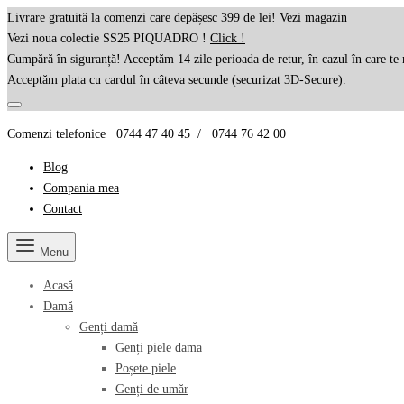
Livrare gratuită la comenzi care depășesc 399 de lei!
Vezi magazin
Vezi noua colectie SS25 PIQUADRO !
Click !
Cumpără în siguranță! Acceptăm 14 zile perioada de retur, în cazul în care te 
Acceptăm plata cu cardul în câteva secunde (securizat 3D-Secure).
Comenzi telefonice 0744 47 40 45 / 0744 76 42 00
Blog
Compania mea
Contact
Menu
Acasă
Damă
Genți damă
Genți piele dama
Poșete piele
Genți de umăr