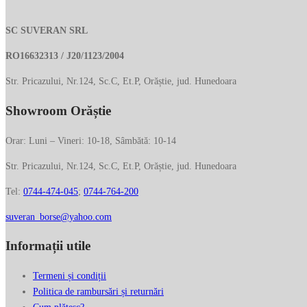
THE
369.00 lei.
BRIDGE
SC SUVERAN SRL
din
piele
RO16632313 / J20/1123/2004
naturala
Str. Pricazului, Nr.124, Sc.C, Et.P, Orăștie, jud. Hunedoara
01508501
Showroom Orăștie
Orar: Luni – Vineri: 10-18, Sâmbătă: 10-14
Str. Pricazului, Nr.124, Sc.C, Et.P, Orăștie, jud. Hunedoara
Tel:
0744-474-045
;
0744-764-200
suveran_borse@yahoo.com
Informații utile
Termeni și condiții
Politica de rambursări și returnări