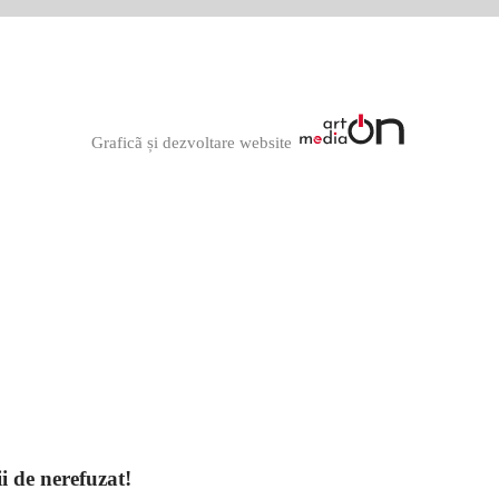
Graficã și dezvoltare website
ii de nerefuzat!