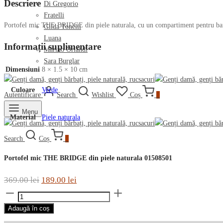
Descriere
Di Gregorio
Fratelli
Portofel mic THE BRIDGE din piele naturala, cu un compartiment pentru banc
Gilda Tonelli
Luana
Informații suplimentare
Marino Orlandi
Sara Burglar
Dimensiuni
8 × 1.5 × 10 cm
Culoare
Verde
Autentificare
Search
Wishlist
Coș
0
Menu
Material
Piele naturala
Search
Coș
0
Portofel mic THE BRIDGE din piele naturala 01508501
Prețul
Prețul
369.00
lei
189.00
lei
Cantitate
inițial
curent
Portofel
a
este:
Adaugă în coș
mic
fost:
189.00 lei.