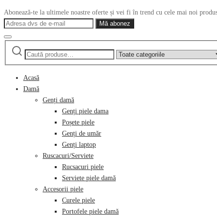
Abonează-te la ultimele noastre oferte și vei fi în trend cu cele mai noi produ
Caută
Narrow
după:
by
category:
Acasă
Damă
Genți damă
Genți piele dama
Poșete piele
Genți de umăr
Genți laptop
Ruscacuri/Serviete
Rucsacuri piele
Serviete piele damă
Accesorii piele
Curele piele
Portofele piele damă