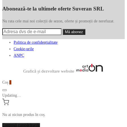
Abonează-te la ultimele oferte Suveran SRL
Nu rata cele mai noi colecții de sezon, oferte și promoții de nerefuzat.
Politica de confidențialitate
Cookie-urile
ANPC
Graficã și dezvoltare website
Coș
0
Updating…
Nu ai niciun produs în coș.
Continuă cumpărăturile