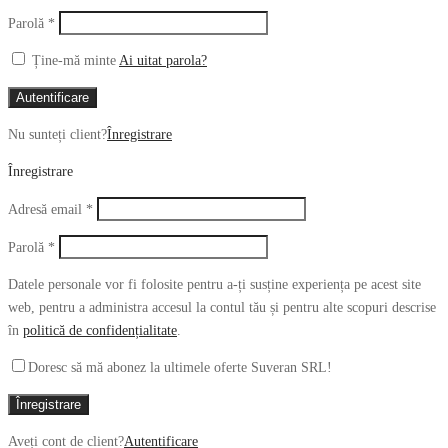
Obligatoriu
Parolă
*
Ține-mă minte
Ai uitat parola?
Autentificare
Nu sunteți client?
Înregistrare
Înregistrare
Obligatoriu
Adresă email
*
Obligatoriu
Parolă
*
Datele personale vor fi folosite pentru a-ți susține experiența pe acest site
web, pentru a administra accesul la contul tău și pentru alte scopuri descrise
în
politică de confidențialitate
.
Doresc să mă abonez la ultimele oferte Suveran SRL!
Înregistrare
Aveți cont de client?
Autentificare