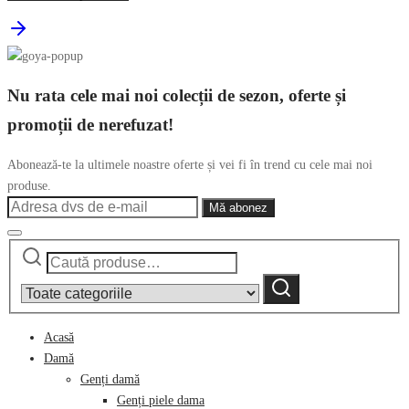
Nu rata cele mai noi colecții de sezon, oferte și
promoții de nerefuzat!
Abonează-te la ultimele noastre oferte și vei fi în trend cu cele mai noi
produse.
Caută
Narrow
după:
by
Caută
category:
Acasă
Damă
Genți damă
Genți piele dama