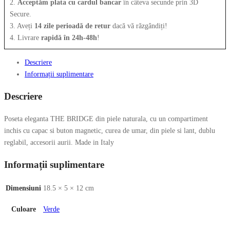
2.
Acceptăm plata cu cardul bancar
în câteva secunde prin 3D
Secure.
3. Aveți
14 zile perioadă de retur
dacă vă răzgândiți!
4. Livrare
rapidă în 24h-48h
!
Descriere
Informații suplimentare
Descriere
Poseta eleganta THE BRIDGE din piele naturala, cu un compartiment
inchis cu capac si buton magnetic, curea de umar, din piele si lant, dublu
reglabil, accesorii aurii. Made in Italy
Informații suplimentare
Dimensiuni
18.5 × 5 × 12 cm
Culoare
Verde