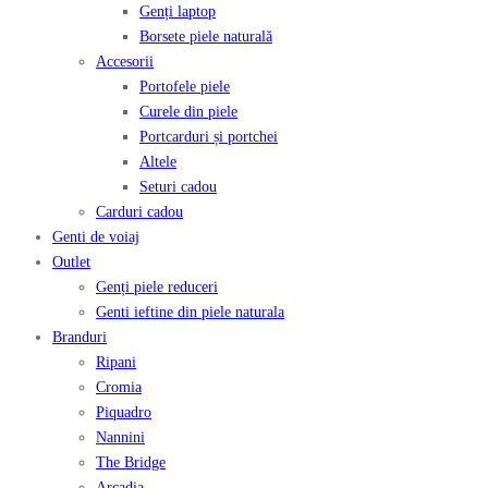
Genți laptop
Borsete piele naturală
Accesorii
Portofele piele
Curele din piele
Portcarduri și portchei
Altele
Seturi cadou
Carduri cadou
Genti de voiaj
Outlet
Genți piele reduceri
Genti ieftine din piele naturala
Branduri
Ripani
Cromia
Piquadro
Nannini
The Bridge
Arcadia