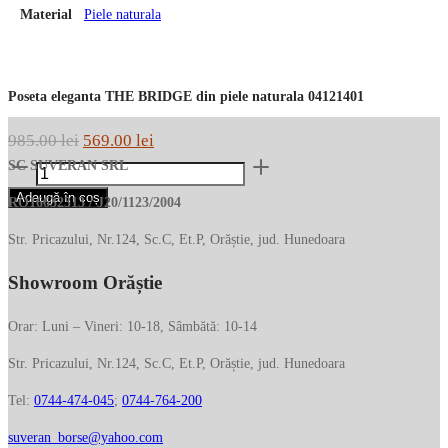
Material
Piele naturala
Poseta eleganta THE BRIDGE din piele naturala 04121401
Prețul
Prețul
985.00
lei
569.00
lei
Cantitate
inițial
curent
SC SUVERAN SRL
Poseta
a
este:
Adaugă în coș
RO16632313 / J20/1123/2004
eleganta
fost:
569.00 lei.
THE
Str. Pricazului, Nr.124, Sc.C, Et.P, Orăștie, jud. Hunedoara
985.00 lei.
BRIDGE
Showroom Orăștie
din
piele
naturala
Orar: Luni – Vineri: 10-18, Sâmbătă: 10-14
04121401
Str. Pricazului, Nr.124, Sc.C, Et.P, Orăștie, jud. Hunedoara
Tel:
0744-474-045
;
0744-764-200
suveran_borse@yahoo.com