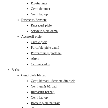
Poșete piele
Genți de umăr
Genți laptop
Ruscacuri/Serviete
Rucsacuri piele
Serviete piele damă
Accesorii piele
Curele piele
Portofele piele damă
Portcarduri și portchei
Altele
Carduri cadou
Bărbați
Genți piele bărbați
Genți bărbați | Serviete din piele
Genți umăr bărbați
Rucsacuri bărbați
Genți laptop
Borsete piele naturală