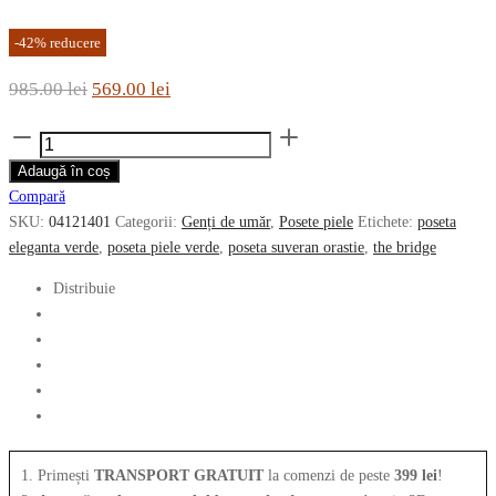
-
42
%
reducere
Prețul
Prețul
985.00
lei
569.00
lei
inițial
curent
Cantitate
a
este:
Poseta
Adaugă în coș
fost:
569.00 lei.
eleganta
Compară
985.00 lei.
THE
SKU:
04121401
Categorii:
Genți de umăr
,
Posete piele
Etichete:
poseta
BRIDGE
eleganta verde
,
poseta piele verde
,
poseta suveran orastie
,
the bridge
din
piele
Distribuie
naturala
04121401
1. Primești
TRANSPORT GRATUIT
la comenzi de peste
399 lei
!