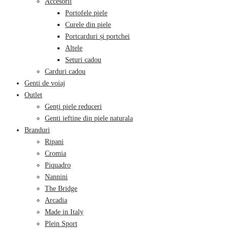
Accesorii
Portofele piele
Curele din piele
Portcarduri și portchei
Altele
Seturi cadou
Carduri cadou
Genti de voiaj
Outlet
Genți piele reduceri
Genti ieftine din piele naturala
Branduri
Ripani
Cromia
Piquadro
Nannini
The Bridge
Arcadia
Made in Italy
Plein Sport