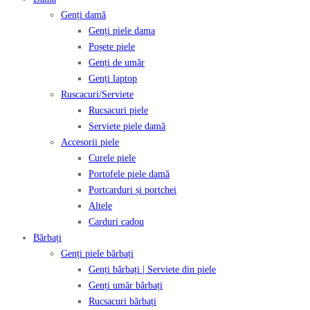
Genți damă
Genți piele dama
Poșete piele
Genți de umăr
Genți laptop
Ruscacuri/Serviete
Rucsacuri piele
Serviete piele damă
Accesorii piele
Curele piele
Portofele piele damă
Portcarduri și portchei
Altele
Carduri cadou
Bărbați
Genți piele bărbați
Genți bărbați | Serviete din piele
Genți umăr bărbați
Rucsacuri bărbați