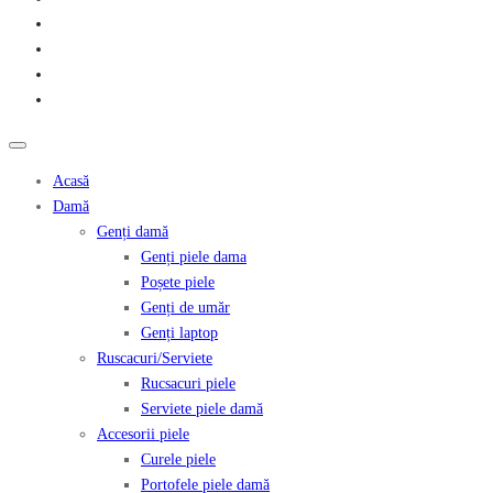
Acasă
Damă
Genți damă
Genți piele dama
Poșete piele
Genți de umăr
Genți laptop
Ruscacuri/Serviete
Rucsacuri piele
Serviete piele damă
Accesorii piele
Curele piele
Portofele piele damă