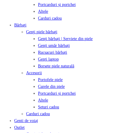
Portcarduri și portchei
Altele
Carduri cadou
Bărbați
Genți piele bărbați
Genți bărbați | Serviete din piele
Genți umăr bărbați
Rucsacuri bărbați
Genți laptop
Borsete piele naturală
Accesorii
Portofele piele
Curele din piele
Portcarduri și portchei
Altele
Seturi cadou
Carduri cadou
Genti de voiaj
Outlet