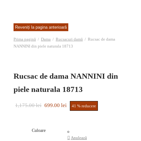
Prima pagină
/
Dama
/
Rucsacuri damă
/
Rucsac de dama
NANNINI din piele naturala 18713
Rucsac de dama NANNINI din
piele naturala 18713
Prețul inițial
Prețul
1,175.00
lei
699.00
lei
41
%
reducere
a fost:
curent
1,175.00 lei.
este:
Culoare
699.00 lei.
Anulează