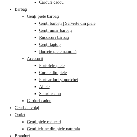
Carduri cadou
Bărbați
Genți piele bărbați
Genți bărbați | Serviete din piele
Genți umăr bărbați
Rucsacuri bărbați
Genți laptop
Borsete piele naturală
Accesorii
Portofele piele
Curele din piele
Portcarduri și portchei
Altele
Seturi cadou
Carduri cadou
Genti de voiaj
Outlet
Genți piele reduceri
Genti ieftine din piele naturala
Branduri