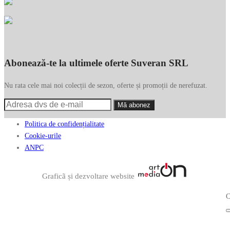
Abonează-te la ultimele oferte Suveran SRL
Nu rata cele mai noi colecții de sezon, oferte și promoții de nerefuzat.
Politica de confidențialitate
Cookie-urile
ANPC
Graficã și dezvoltare website
C