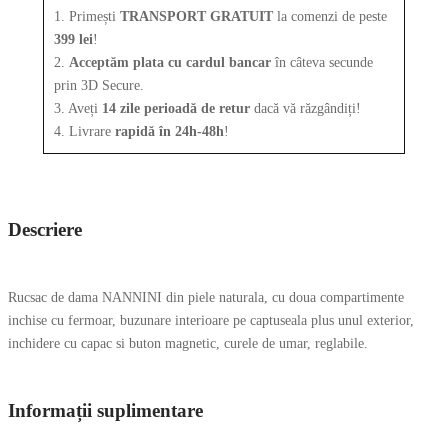
1. Primești
TRANSPORT GRATUIT
la comenzi de peste
399 lei
!
2.
Acceptăm plata cu cardul bancar
în câteva secunde
prin 3D Secure.
3. Aveți
14 zile perioadă de retur
dacă vă răzgândiți!
4. Livrare
rapidă în 24h-48h
!
Descriere
Rucsac de dama NANNINI din piele naturala, cu doua compartimente
inchise cu fermoar, buzunare interioare pe captuseala plus unul exterior,
inchidere cu capac si buton magnetic, curele de umar, reglabile.
Informații suplimentare