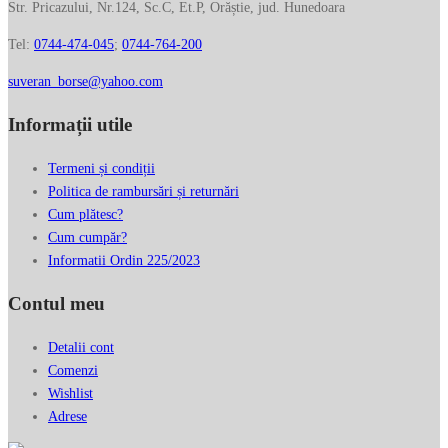
Str. Pricazului, Nr.124, Sc.C, Et.P, Orăștie, jud. Hunedoara
Tel:
0744-474-045
;
0744-764-200
suveran_borse@yahoo.com
Informații utile
Termeni și condiții
Politica de rambursări și returnări
Cum plătesc?
Cum cumpăr?
Informatii Ordin 225/2023
Contul meu
Detalii cont
Comenzi
Wishlist
Adrese