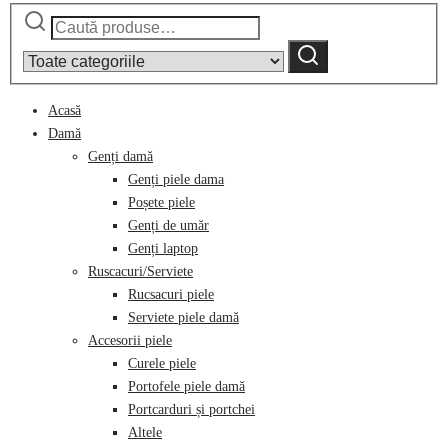
Caută
Narrow
după:
by
Caută
category:
Acasă
Damă
Genți damă
Genți piele dama
Poșete piele
Genți de umăr
Genți laptop
Ruscacuri/Serviete
Rucsacuri piele
Serviete piele damă
Accesorii piele
Curele piele
Portofele piele damă
Portcarduri și portchei
Altele