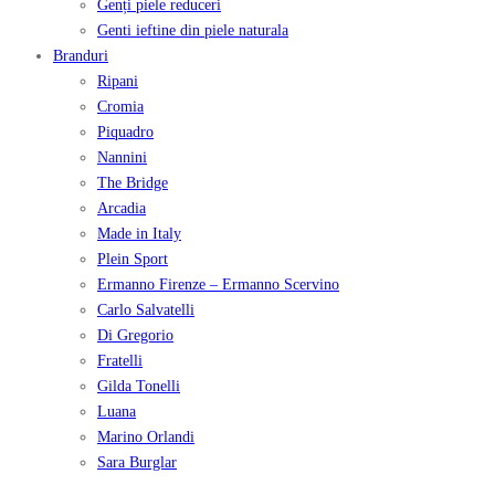
Genți piele reduceri
Genti ieftine din piele naturala
Branduri
Ripani
Cromia
Piquadro
Nannini
The Bridge
Arcadia
Made in Italy
Plein Sport
Ermanno Firenze – Ermanno Scervino
Carlo Salvatelli
Di Gregorio
Fratelli
Gilda Tonelli
Luana
Marino Orlandi
Sara Burglar