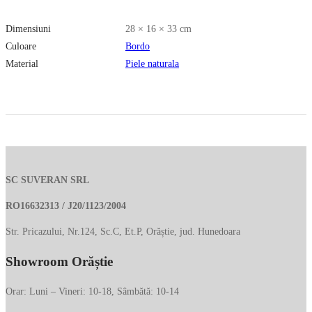
Dimensiuni
28 × 16 × 33 cm
Culoare
Bordo
Material
Piele naturala
SC SUVERAN SRL
RO16632313 / J20/1123/2004
Str. Pricazului, Nr.124, Sc.C, Et.P, Orăștie, jud. Hunedoara
Showroom Orăștie
Orar: Luni – Vineri: 10-18, Sâmbătă: 10-14