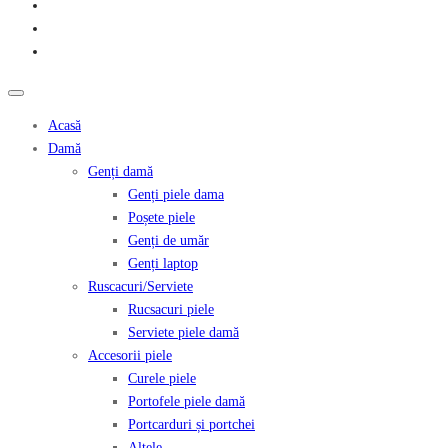
Acasă
Damă
Genți damă
Genți piele dama
Poșete piele
Genți de umăr
Genți laptop
Ruscacuri/Serviete
Rucsacuri piele
Serviete piele damă
Accesorii piele
Curele piele
Portofele piele damă
Portcarduri și portchei
Altele