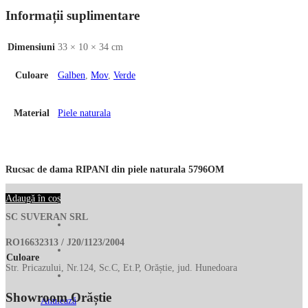
Informații suplimentare
Dimensiuni
33 × 10 × 34 cm
Culoare
Galben
,
Mov
,
Verde
Material
Piele naturala
Rucsac de dama RIPANI din piele naturala 5796OM
Adaugă în coș
SC SUVERAN SRL
RO16632313 / J20/1123/2004
Culoare
Str. Pricazului, Nr.124, Sc.C, Et.P, Orăștie, jud. Hunedoara
Showroom Orăștie
Anulează