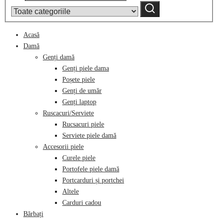
by
Caută
category:
Acasă
Damă
Genți damă
Genți piele dama
Poșete piele
Genți de umăr
Genți laptop
Ruscacuri/Serviete
Rucsacuri piele
Serviete piele damă
Accesorii piele
Curele piele
Portofele piele damă
Portcarduri și portchei
Altele
Carduri cadou
Bărbați