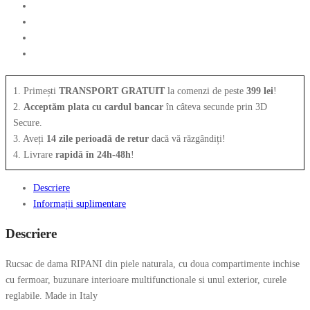
5796OM
1. Primești
TRANSPORT GRATUIT
la comenzi de peste
399 lei
!
2.
Acceptăm plata cu cardul bancar
în câteva secunde prin 3D
Secure.
3. Aveți
14 zile perioadă de retur
dacă vă răzgândiți!
4. Livrare
rapidă în 24h-48h
!
Descriere
Informații suplimentare
Descriere
Rucsac de dama RIPANI din piele naturala, cu doua compartimente inchise
cu fermoar, buzunare interioare multifunctionale si unul exterior, curele
reglabile. Made in Italy