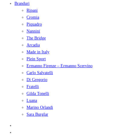
Branduri
Ripani
Cromia
Piquadro
Nannini
The Bridge
Arcadia
Made in Italy
Plein Sport
Ermanno Firenze – Ermanno Scervino
Carlo Salvatelli
Di Gregorio
Fratelli
Gilda Tonelli
Luana
Marino Orlandi
Sara Burglar