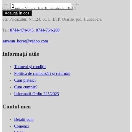
Cantitate
Orar: Luni – Vineri: 10-18, Sâmbătă: 10-14
Rucsac
Adaugă în coș
de
Str. Pricazului, Nr.124, Sc.C, Et.P, Orăștie, jud. Hunedoara
dama
Tel:
0744-474-045
;
0744-764-200
RIPANI
din
suveran_borse@yahoo.com
piele
naturala
Informații utile
5796OM
Termeni și condiții
Politica de rambursări și returnări
Cum plătesc?
Cum cumpăr?
Informatii Ordin 225/2023
Contul meu
Detalii cont
Comenzi