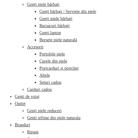
Genți piele bărbați
Genți bărbați | Serviete din piele
Genți umăr bărbați
Rucsacuri bărbați
Genți laptop
Borsete piele naturală
Accesorii
Portofele piele
Curele din piele
Portcarduri și portchei
Altele
Seturi cadou
Carduri cadou
Genti de voiaj
Outlet
Genți piele reduceri
Genti ieftine din piele naturala
Branduri
Ripani