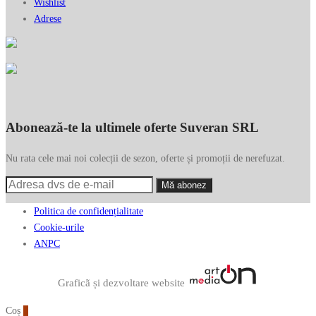
Wishlist
Adrese
Abonează-te la ultimele oferte Suveran SRL
Nu rata cele mai noi colecții de sezon, oferte și promoții de nerefuzat.
Politica de confidențialitate
Cookie-urile
ANPC
Graficã și dezvoltare website
Coș
0