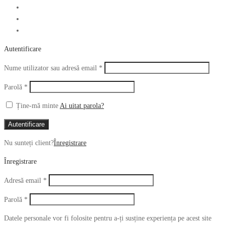
Autentificare
Obligatoriu
Nume utilizator sau adresă email
*
Obligatoriu
Parolă
*
Ține-mă minte
Ai uitat parola?
Autentificare
Nu sunteți client?
Înregistrare
Înregistrare
Obligatoriu
Adresă email
*
Obligatoriu
Parolă
*
Datele personale vor fi folosite pentru a-ți susține experiența pe acest site