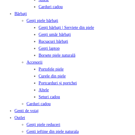
Carduri cadou
Bărbați
Genți piele bărbați
Genți bărbați | Serviete din piele
Genți umăr bărbați
Rucsacuri bărbați
Genți laptop
Borsete piele naturală
Accesorii
Portofele piele
Curele din piele
Portcarduri și portchei
Altele
Seturi cadou
Carduri cadou
Genti de voiaj
Outlet
Genți piele reduceri
Genti ieftine din piele naturala