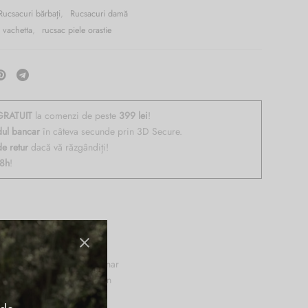
Rucsacuri bărbați
,
Rucsacuri damă
a vachetta
,
rucsac piele orastie
RATUIT
la comenzi de peste
399 lei
!
dul bancar
în câteva secunde prin 3D Secure.
de retur
dacă vă răzgândiți!
48h
!
useala ( port tableta, buzunar
izat, greutate 1,1kg. Made in