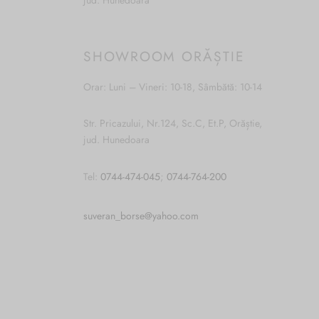
jud. Hunedoara
SHOWROOM ORĂȘTIE
Orar: Luni – Vineri: 10-18, Sâmbătă: 10-14
Str. Pricazului, Nr.124, Sc.C, Et.P, Orăștie,
jud. Hunedoara
Tel:
0744-474-045
;
0744-764-200
suveran_borse@yahoo.com