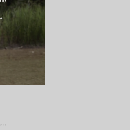
 de
oi
zie.