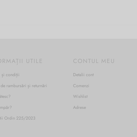
ORMAȚII UTILE
CONTUL MEU
 și condiții
Detalii cont
 de rambursări și returnări
Comenzi
ătesc?
Wishlist
umpăr?
Adrese
tii Ordin 225/2023