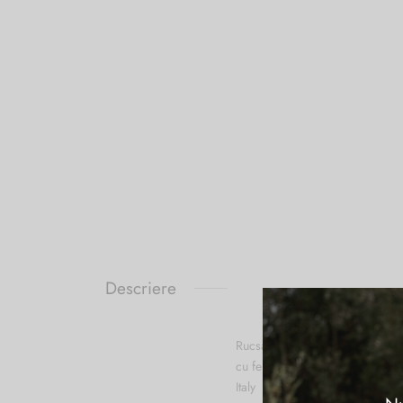
Descriere
Rucsac din piele naturala vache
cu fermoar ), buzunar exterior i
Italy