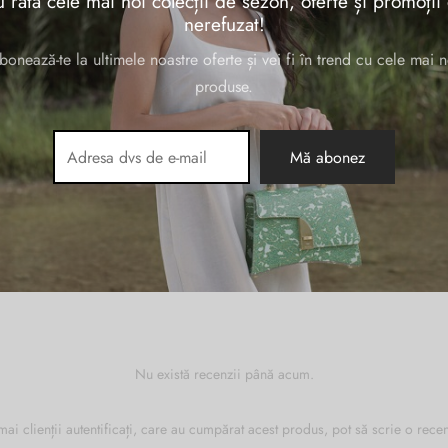
 rata cele mai noi colecții de sezon, oferte și promoții
nerefuzat!
bonează-te la ultimele noastre oferte și vei fi în trend cu cele mai n
produse.
30 × 17 × 41 cm
Piele naturala
Cognac
,
Maro
,
Negru
Nu există recenzii până acum.
ai clienții autentificați, care au cumpărat acest produs, pot să scrie o recen