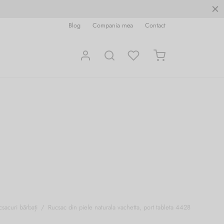
Blog
Compania mea
Contact
csacuri bărbați
/
Rucsac din piele naturala vachetta, port tableta 4428