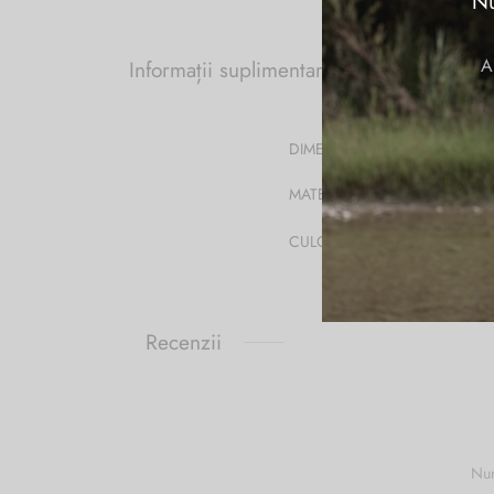
Nu
A
Informații suplimentare
DIMENSIUNI
MATERIAL
CULOARE
Recenzii
Num