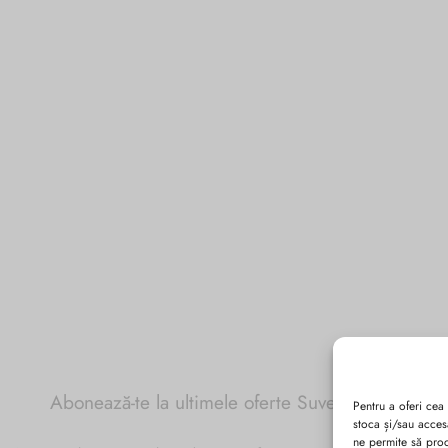
Abonează-te la ultimele oferte Suveran SRL
Pentru a oferi cea
stoca și/sau acces
ne permite să pro