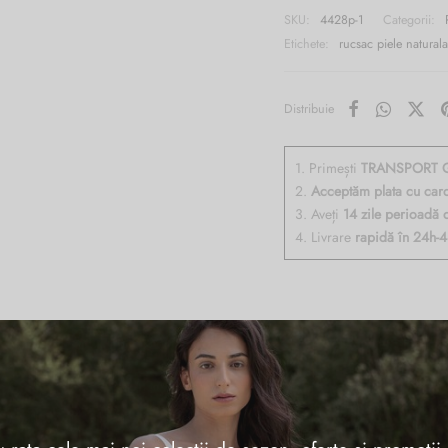
SKU:
4428p-1
Categorii:
Etichete:
rucsac piele natural
Distribuie
1. Primești
TRANSPORT G
2.
Acceptăm plata cu car
3. Aveți
14 zile perioadă 
4. Livrare
rapidă în 24h-
tta, cu un compartiment inchis cu fermoar, buzunare multifunctionale pe capt
nchis cu fermoar, curele de umar din piele, reglabile, accesorii auriu antich