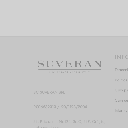
INF
Termeni
Politica
Cum pl
SC SUVERAN SRL
Cum c
RO16632313 / J20/1123/2004
Informa
Str. Pricazului, Nr.124, Sc.C, Et.P, Orăștie,