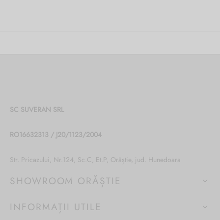
SC SUVERAN SRL
RO16632313 / J20/1123/2004
Str. Pricazului, Nr.124, Sc.C, Et.P, Orăștie, jud. Hunedoara
SHOWROOM ORĂȘTIE
INFORMAȚII UTILE