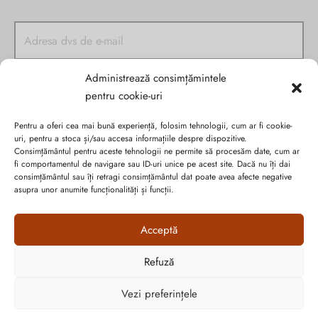
Administrează consimțămintele
pentru cookie-uri
Pentru a oferi cea mai bună experiență, folosim tehnologii, cum ar fi cookie-
uri, pentru a stoca și/sau accesa informațiile despre dispozitive.
Consimțământul pentru aceste tehnologii ne permite să procesăm date, cum ar
fi comportamentul de navigare sau ID-uri unice pe acest site. Dacă nu îți dai
consimțământul sau îți retragi consimțământul dat poate avea afecte negative
asupra unor anumite funcționalități și funcții.
Politica de confidențialitate
Cookie-urile
Acceptă
ANPC
Refuză
Graficã și dezvoltare website
Cum vă putem ajuta?
Vezi preferințele
Open
chaty