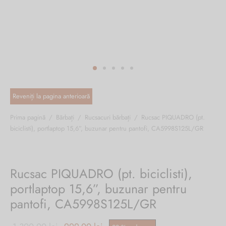
ri cadou
e piele naturală
i cadou
ridge
ia
n Italy
 Sport
no Firenze – Ermanno Scervino
Salvatelli
Prima pagină
/
Bărbați
/
Rucsacuri bărbați
/
Rucsac PIQUADRO (pt.
biciclisti), portlaptop 15,6”, buzunar pentru pantofi, CA5998S125L/GR
egorio
i
Rucsac PIQUADRO (pt. biciclisti),
Tonelli
portlaptop 15,6”, buzunar pentru
pantofi, CA5998S125L/GR
o Orlandi