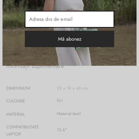
in cel din fata se gasesc buzunare pentru telefoane, pixuri, connequ,
etc, doua buzunare exterioare frontale, plasa pentru casca de
bicicleta, in partea inferioara se gaseste un buzunar pentru pantofi,
multiple agatatori, pe spate are sistem de ventilatie, curele de umar,
reglabile si ergonomice, sistem de prindere la piept, volum 26L,
greutate 957gr.
Informații suplimentare
DIMENSIUNI
29 × 19 × 43 cm
Gri
CULOARE
Material textil
MATERIAL
COMPATIBILITATE
15.6"
LAPTOP