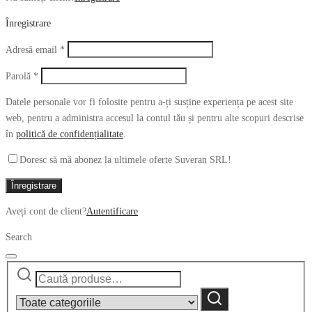
Înregistrare
Obligatoriu
Adresă email
*
Obligatoriu
Parolă
*
Datele personale vor fi folosite pentru a-ți susține experiența pe acest site
web, pentru a administra accesul la contul tău și pentru alte scopuri descrise
în
politică de confidențialitate
.
Doresc să mă abonez la ultimele oferte Suveran SRL!
Înregistrare
Aveți cont de client?
Autentificare
Search
Caută
Narrow
după:
by
Caută
category: