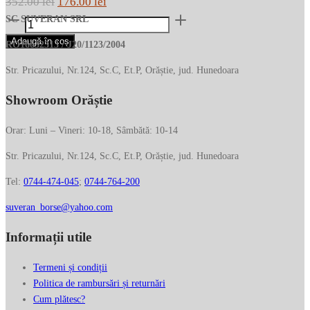
Prețul
Prețul
352.00
lei
176.00
lei
Cantitate
inițial
curent
SC SUVERAN SRL
Suport
a
este:
Adaugă în coș
RO16632313 / J20/1123/2004
de
fost:
176.00 lei.
carduri
Str. Pricazului, Nr.124, Sc.C, Et.P, Orăștie, jud. Hunedoara
352.00 lei.
PIQUADRO
Showroom Orăștie
PP5694S138R/BLU
Orar: Luni – Vineri: 10-18, Sâmbătă: 10-14
Str. Pricazului, Nr.124, Sc.C, Et.P, Orăștie, jud. Hunedoara
Tel:
0744-474-045
;
0744-764-200
suveran_borse@yahoo.com
Informații utile
Termeni și condiții
Politica de rambursări și returnări
Cum plătesc?