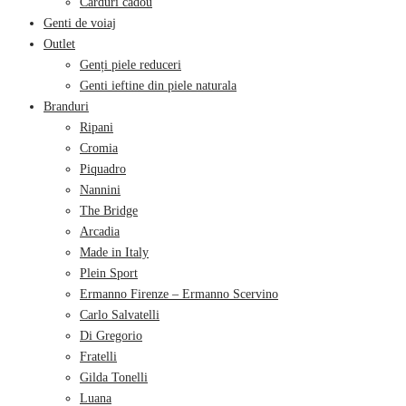
Carduri cadou
Genti de voiaj
Outlet
Genți piele reduceri
Genti ieftine din piele naturala
Branduri
Ripani
Cromia
Piquadro
Nannini
The Bridge
Arcadia
Made in Italy
Plein Sport
Ermanno Firenze – Ermanno Scervino
Carlo Salvatelli
Di Gregorio
Fratelli
Gilda Tonelli
Luana