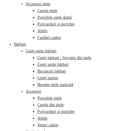
Accesorii piele
Curele piele
Portofele piele damă
Portcarduri și portchei
Altele
Carduri cadou
Bărbați
Genți piele bărbați
Genți bărbați | Serviete din piele
Genți umăr bărbați
Rucsacuri bărbați
Genți laptop
Borsete piele naturală
Accesorii
Portofele piele
Curele din piele
Portcarduri și portchei
Altele
Seturi cadou