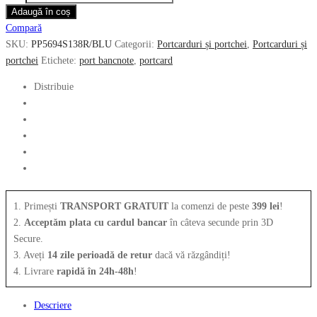
Suport
Adaugă în coș
fost:
176.00 lei.
de
Compară
352.00 lei.
carduri
SKU:
PP5694S138R/BLU
Categorii:
Portcarduri și portchei
,
Portcarduri și
PIQUADRO
portchei
Etichete:
port bancnote
,
portcard
PP5694S138R/BLU
Distribuie
1. Primești
TRANSPORT GRATUIT
la comenzi de peste
399 lei
!
2.
Acceptăm plata cu cardul bancar
în câteva secunde prin 3D
Secure.
3. Aveți
14 zile perioadă de retur
dacă vă răzgândiți!
4. Livrare
rapidă în 24h-48h
!
Descriere