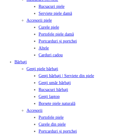
Rucsacuri piele
Serviete piele damă
Accesorii piele
Curele piele
Portofele piele damă
Portcarduri și portchei
Altele
Carduri cadou
Bărbați
Genți piele bărbați
Genți bărbați | Serviete din piele
Genți umăr bărbați
Rucsacuri bărbați
Genți laptop
Borsete piele naturală
Accesorii
Portofele piele
Curele din piele
Portcarduri și portchei