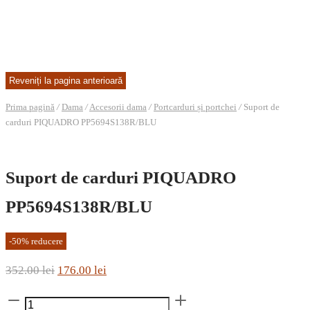
Prima pagină
/
Dama
/
Accesorii dama
/
Portcarduri și portchei
/
Suport de
carduri PIQUADRO PP5694S138R/BLU
Suport de carduri PIQUADRO
PP5694S138R/BLU
-
50
%
reducere
Prețul
Prețul
352.00
lei
176.00
lei
inițial
curent
Cantitate
a
este: