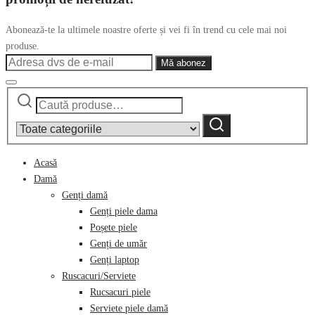
Abonează-te la ultimele noastre oferte și vei fi în trend cu cele mai noi
produse.
Caută
Narrow
după:
by
Caută
category:
Acasă
Damă
Genți damă
Genți piele dama
Poșete piele
Genți de umăr
Genți laptop
Ruscacuri/Serviete
Rucsacuri piele
Serviete piele damă