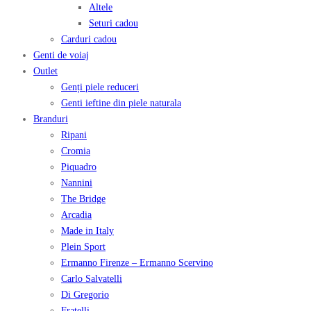
Altele
Seturi cadou
Carduri cadou
Genti de voiaj
Outlet
Genți piele reduceri
Genti ieftine din piele naturala
Branduri
Ripani
Cromia
Piquadro
Nannini
The Bridge
Arcadia
Made in Italy
Plein Sport
Ermanno Firenze – Ermanno Scervino
Carlo Salvatelli
Di Gregorio
Fratelli