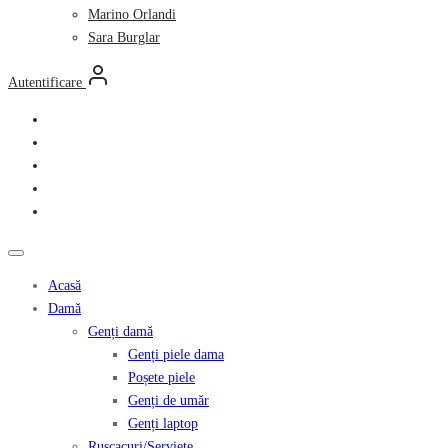
Marino Orlandi
Sara Burglar
Autentificare
Acasă
Damă
Genți damă
Genți piele dama
Poșete piele
Genți de umăr
Genți laptop
Ruscacuri/Serviete