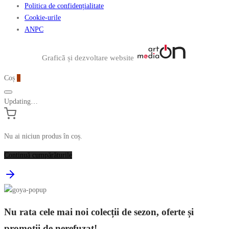
Politica de confidențialitate
Cookie-urile
ANPC
Graficã și dezvoltare website
Coș
0
Updating…
Nu ai niciun produs în coș.
Continuă cumpărăturile
Nu rata cele mai noi colecții de sezon, oferte și
promoții de nerefuzat!