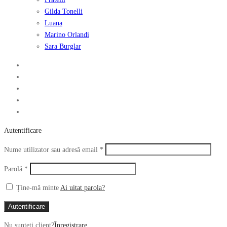
Gilda Tonelli
Luana
Marino Orlandi
Sara Burglar
Autentificare
Obligatoriu
Nume utilizator sau adresă email
*
Obligatoriu
Parolă
*
Ține-mă minte
Ai uitat parola?
Autentificare
Nu sunteți client?
Înregistrare