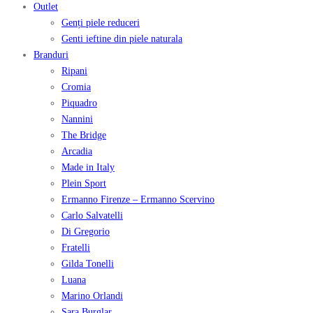
Outlet
Genți piele reduceri
Genti ieftine din piele naturala
Branduri
Ripani
Cromia
Piquadro
Nannini
The Bridge
Arcadia
Made in Italy
Plein Sport
Ermanno Firenze – Ermanno Scervino
Carlo Salvatelli
Di Gregorio
Fratelli
Gilda Tonelli
Luana
Marino Orlandi
Sara Burglar