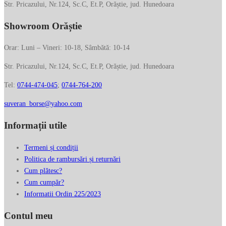
Str. Pricazului, Nr.124, Sc.C, Et.P, Orăștie, jud. Hunedoara
Showroom Orăștie
Orar: Luni – Vineri: 10-18, Sâmbătă: 10-14
Str. Pricazului, Nr.124, Sc.C, Et.P, Orăștie, jud. Hunedoara
Tel:
0744-474-045
;
0744-764-200
suveran_borse@yahoo.com
Informații utile
Termeni și condiții
Politica de rambursări și returnări
Cum plătesc?
Cum cumpăr?
Informatii Ordin 225/2023
Contul meu