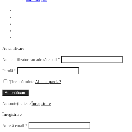
Autentificare
Obligatoriu
Nume utilizator sau adresă email
*
Obligatoriu
Parolă
*
Ține-mă minte
Ai uitat parola?
Autentificare
Nu sunteți client?
Înregistrare
Înregistrare
Obligatoriu
Adresă email
*