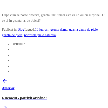
După cum se poate observa, geanta unei femei este ca un ou cu surprize. Tu
ce ai în geanta ta, de obicei?
Publicat în:
Blog
Tagged:
10 lucruri
,
geanta dama
,
geanta dama de piele
,
geanta de piele
,
portofele piele naturala
Distribuie
Anterior
Rucsacul - potrivit oricând!