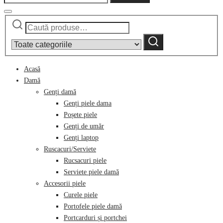
Caută
Narrow
după:
by
Caută
category:
Acasă
Damă
Genți damă
Genți piele dama
Poșete piele
Genți de umăr
Genți laptop
Ruscacuri/Serviete
Rucsacuri piele
Serviete piele damă
Accesorii piele
Curele piele
Portofele piele damă
Portcarduri și portchei