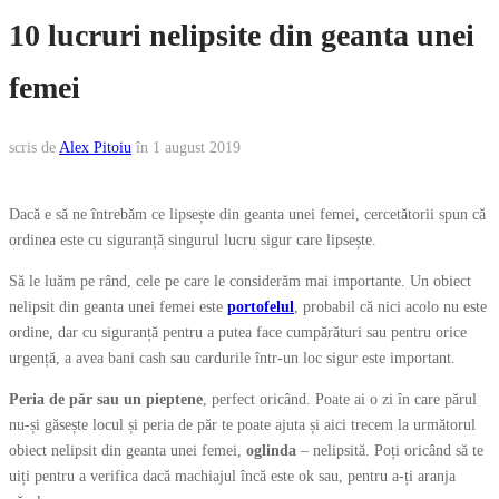
10 lucruri nelipsite din geanta unei
femei
scris de
Alex Pitoiu
în
1 august 2019
Dacă e să ne întrebăm ce lipsește din geanta unei femei, cercetătorii spun că
ordinea este cu siguranță singurul lucru sigur care lipsește.
Să le luăm pe rând, cele pe care le considerăm mai importante. Un obiect
nelipsit din geanta unei femei este
portofelul
, probabil că nici acolo nu este
ordine, dar cu siguranță pentru a putea face cumpărături sau pentru orice
urgență, a avea bani cash sau cardurile într-un loc sigur este important.
Peria de păr sau un pieptene
, perfect oricând. Poate ai o zi în care părul
nu-și găsește locul și peria de păr te poate ajuta și aici trecem la următorul
obiect nelipsit din geanta unei femei,
oglinda
– nelipsită. Poți oricând să te
uiți pentru a verifica dacă machiajul încă este ok sau, pentru a-ți aranja