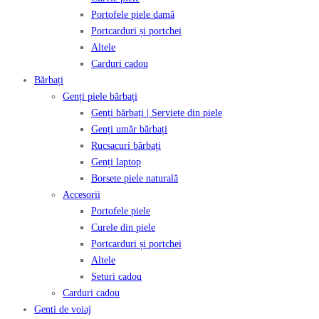
Portofele piele damă
Portcarduri și portchei
Altele
Carduri cadou
Bărbați
Genți piele bărbați
Genți bărbați | Serviete din piele
Genți umăr bărbați
Rucsacuri bărbați
Genți laptop
Borsete piele naturală
Accesorii
Portofele piele
Curele din piele
Portcarduri și portchei
Altele
Seturi cadou
Carduri cadou
Genti de voiaj