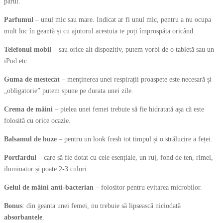
părul.
Parfumul
– unul mic sau mare. Indicat ar fi unul mic, pentru a nu ocupa
mult loc în geantă și cu ajutorul acestuia te poți împrospăta oricând.
Telefonul mobil
– sau orice alt dispozitiv, putem vorbi de o tabletă sau un
iPod etc.
Guma de mestecat
– menținerea unei respirații proaspete este necesară și
„obligatorie” putem spune pe durata unei zile.
Crema de mâini
– pielea unei femei trebuie să fie hidratată așa că este
folosită cu orice ocazie.
Balsamul de buze
– pentru un look fresh tot timpul și o strălucire a feței.
Portfardul
– care să fie dotat cu cele esențiale, un ruj, fond de ten, rimel,
iluminator și poate 2-3 culori.
Gelul de mâini anti-bacterian
– folositor pentru evitarea microbilor.
Bonus
: din geanta unei femei, nu trebuie să lipsească niciodată
absorbantele
.