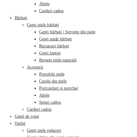
Altele
Carduri cadou
Bărbați
Genți piele bărbați
Genți bărbați | Serviete din piele
Genți umăr bărbați
Rucsacuri bărbați
Genți laptop
Borsete piele naturală
Accesorii
Portofele piele
Curele din piele
Portcarduri și portchei
Altele
Seturi cadou
Carduri cadou
Genti de voiaj
Outlet
Genți piele reduceri