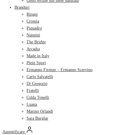
Genti ieftine din piele naturala
Branduri
Ripani
Cromia
Piquadro
Nannini
The Bridge
Arcadia
Made in Italy
Plein Sport
Ermanno Firenze – Ermanno Scervino
Carlo Salvatelli
Di Gregorio
Fratelli
Gilda Tonelli
Luana
Marino Orlandi
Sara Burglar
Autentificare