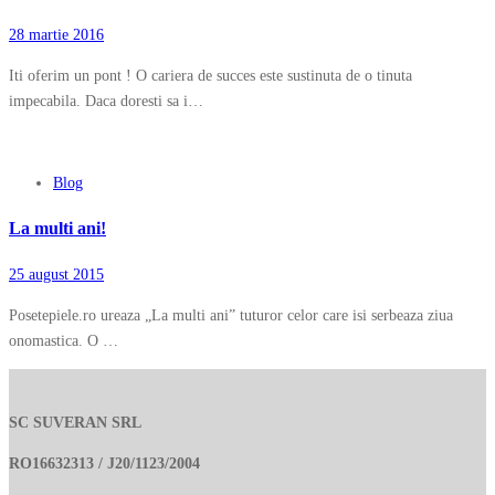
28 martie 2016
Iti oferim un pont ! O cariera de succes este sustinuta de o tinuta
impecabila. Daca doresti sa i…
Blog
La multi ani!
25 august 2015
Posetepiele.ro ureaza „La multi ani” tuturor celor care isi serbeaza ziua
onomastica. O …
SC SUVERAN SRL
RO16632313 / J20/1123/2004