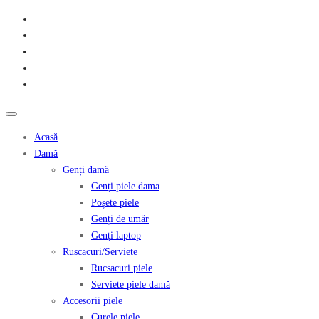
Acasă
Damă
Genți damă
Genți piele dama
Poșete piele
Genți de umăr
Genți laptop
Ruscacuri/Serviete
Rucsacuri piele
Serviete piele damă
Accesorii piele
Curele piele