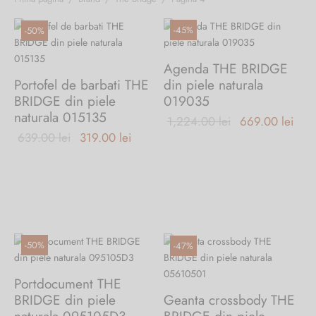
-
45
%
-
50
%
Agenda THE BRIDGE
Portofel de barbati THE
din piele naturala
BRIDGE din piele
019035
naturala 015135
Prețul inițial
Preț
1,224.00
lei
669.00
lei
Prețul
Prețul
639.00
lei
319.00
lei
a fost:
cure
inițial a
curent
1,224.00 lei.
este
fost:
este:
669.
639.00 lei.
319.00 lei.
-
50
%
-
47
%
Portdocument THE
BRIDGE din piele
Geanta crossbody THE