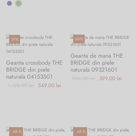
a fost:
cure
629.00 lei.
produs
1,125.00 lei.
este
are
529.
mai
multe
variații.
-
60
%
-
51
%
Opțiunile
pot
Geanta de mana THE
fi
Geanta crossbody THE
BRIDGE din piele
alese
BRIDGE din piele
naturala 09321601
în
naturala 04153501
pagina
Prețul
Prețul
996.00
lei
399.00
lei
produsului.
Prețul inițial
Prețul
1,128.00
lei
549.00
lei
inițial a
curen
a fost:
curent
fost:
este:
1,128.00 lei.
este:
996.00 lei.
399.00
549.00 lei.
-
48
%
-
48
%