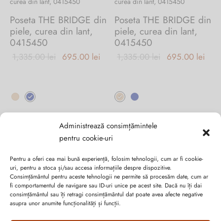
Poseta THE BRIDGE din
Poseta THE BRIDGE din
piele, curea din lant,
piele, curea din lant,
0415450
0415450
Prețul inițial
Prețul
Prețul inițial
Preț
1,335.00
lei
695.00
lei
1,335.00
lei
695.00
lei
a fost:
curent
a fost:
cure
1,335.00 lei.
este:
1,335.00 lei.
este
Acest
Acest
695.00 lei.
695.
produs
produs
are
are
mai
mai
Administrează consimțămintele
multe
multe
pentru cookie-uri
variații.
variații.
Opțiunile
Opțiunile
Pentru a oferi cea mai bună experiență, folosim tehnologii, cum ar fi cookie-
uri, pentru a stoca și/sau accesa informațiile despre dispozitive.
pot
pot
Consimțământul pentru aceste tehnologii ne permite să procesăm date, cum ar
fi
fi
fi comportamentul de navigare sau ID-uri unice pe acest site. Dacă nu îți dai
alese
alese
consimțământul sau îți retragi consimțământul dat poate avea afecte negative
în
în
asupra unor anumite funcționalități și funcții.
pagina
pagina