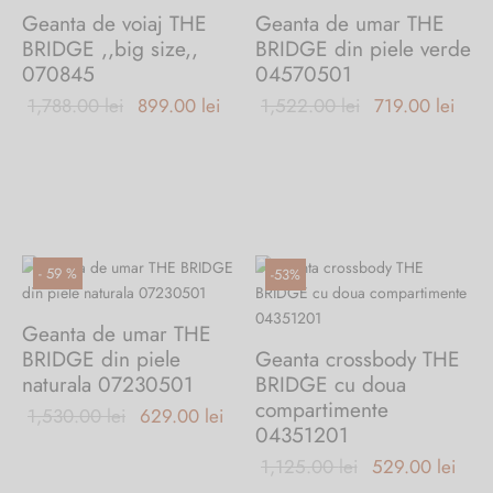
Geanta de voiaj THE
Geanta de umar THE
BRIDGE ,,big size,,
BRIDGE din piele verde
070845
04570501
Prețul inițial
Prețul
Prețul inițial
Preț
1,788.00
lei
899.00
lei
1,522.00
lei
719.00
lei
a fost:
curent
a fost:
cure
1,788.00 lei.
este:
1,522.00 lei.
este
899.00 lei.
719.
-
59
%
-
53
%
Geanta de umar THE
BRIDGE din piele
Geanta crossbody THE
naturala 07230501
BRIDGE cu doua
compartimente
Prețul inițial
Prețul
1,530.00
lei
629.00
lei
04351201
a fost:
curent
Prețul inițial
Preț
1,125.00
lei
529.00
lei
1,530.00 lei.
este:
Acest