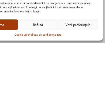
cesăm date, cum ar fi comportamentul de navigare sau ID-uri unice pe acest
dai consimțământul sau îți retragi consimțământul dat poate avea afecte
r anumite funcționalități și funcții.
ptă
Refuză
Vezi preferințele
Cookie-urile
Politica de confidențialitate