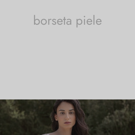
borseta piele
se etichetate „borseta piele”