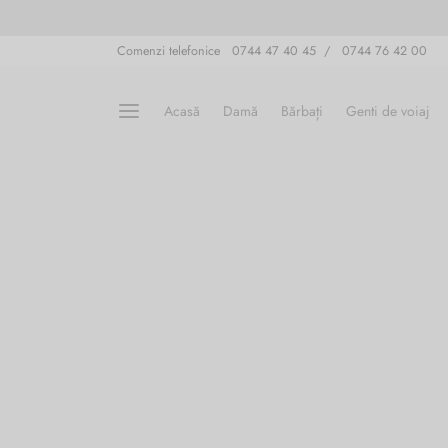
Comenzi telefonice 0744 47 40 45 / 0744 76 42 00
Acasă
Damă
Bărbați
Genti de voiaj