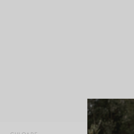
Prima pagină
/
Produ