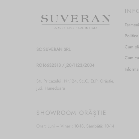
fi
INF
alese
în
Termeni
pagina
produsului.
Politica
Cum pl
SC SUVERAN SRL
Cum c
RO16632313 / J20/1123/2004
Informa
Str. Pricazului, Nr.124, Sc.C, Et.P, Orăștie,
jud. Hunedoara
SHOWROOM ORĂȘTIE
Orar: Luni – Vineri: 10-18, Sâmbătă: 10-14