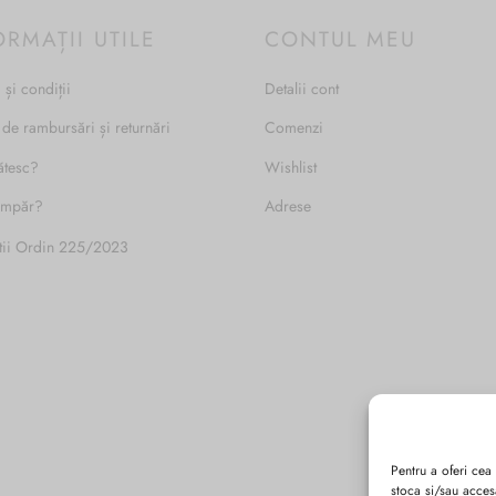
ORMAȚII UTILE
CONTUL MEU
 și condiții
Detalii cont
 de rambursări și returnări
Comenzi
ătesc?
Wishlist
umpăr?
Adrese
tii Ordin 225/2023
Pentru a oferi cea
stoca și/sau acces