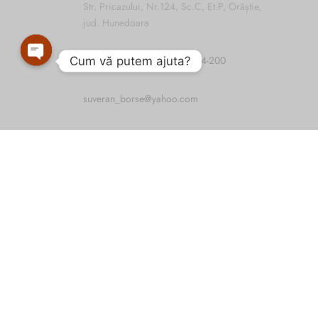
Str. Pricazului, Nr.124, Sc.C, Et.P, Orăștie,
jud. Hunedoara
Tel:
0744-474-045
;
0744-764-200
Cum vă putem ajuta?
Open
suveran_borse@yahoo.com
chaty