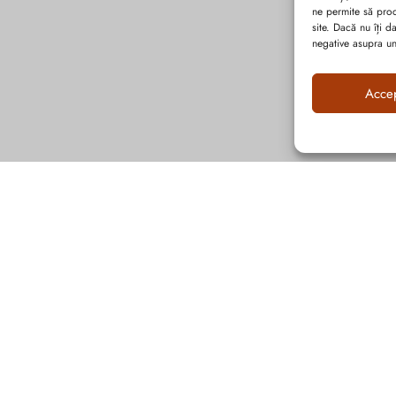
ne permite să pro
site. Dacă nu îți 
negative asupra uno
Acce
Abonează-te la ultimele oferte Suveran SRL
Nu rata cele mai noi colecții de sezon, oferte și promoții de nerefuzat.