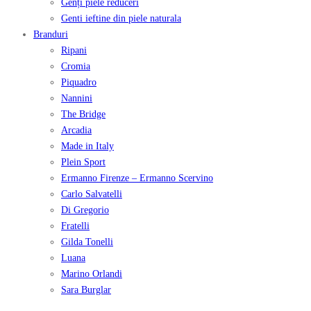
Genți piele reduceri
Genti ieftine din piele naturala
Branduri
Ripani
Cromia
Piquadro
Nannini
The Bridge
Arcadia
Made in Italy
Plein Sport
Ermanno Firenze – Ermanno Scervino
Carlo Salvatelli
Di Gregorio
Fratelli
Gilda Tonelli
Luana
Marino Orlandi
Sara Burglar