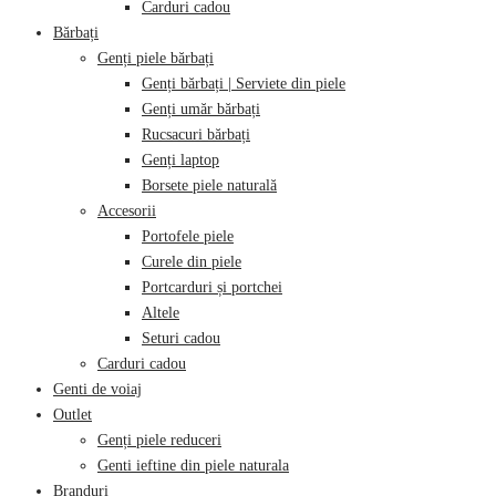
Carduri cadou
Bărbați
Genți piele bărbați
Genți bărbați | Serviete din piele
Genți umăr bărbați
Rucsacuri bărbați
Genți laptop
Borsete piele naturală
Accesorii
Portofele piele
Curele din piele
Portcarduri și portchei
Altele
Seturi cadou
Carduri cadou
Genti de voiaj
Outlet
Genți piele reduceri
Genti ieftine din piele naturala
Branduri