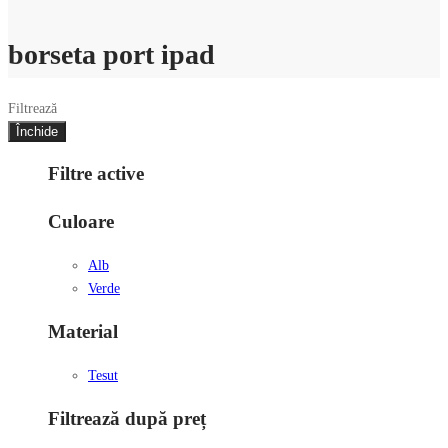
borseta port ipad
Filtrează
Închide
Filtre active
Culoare
Alb
Verde
Material
Tesut
Filtrează după preț