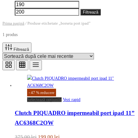
Preț
Preț
minim
maxim
Filtrează
Prima pagină
/
Produse etichetate „borseta port ipad”
1 produs
Filtrează
-
47
%
reducere
Acest
Selectează opțiunile
Vezi rapid
produs
Clutch PIQUADRO impermeabil port ipad 11”
are
mai
AC6368C2OW
multe
variații.
Prețul
Prețul
375.00
lei
199.00
lei