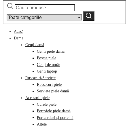
Caută
Narrow
după:
by
Caută
category:
Acasă
Damă
Genți damă
Genți piele dama
Poșete piele
Genți de umăr
Genți laptop
Ruscacuri/Serviete
Rucsacuri piele
Serviete piele damă
Accesorii piele
Curele piele
Portofele piele damă
Portcarduri și portchei
Altele