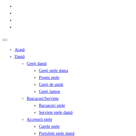
Acasă
Damă
Genți damă
Genți piele dama
Poșete piele
Genți de umăr
Genți laptop
Ruscacuri/Serviete
Rucsacuri piele
Serviete piele damă
Accesorii piele
Curele piele
Portofele piele damă