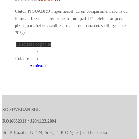
Opțiunile
inițial
curent
pot
Clutch PIQUADRO impermeabil, cu un compartiment inchis cu
a
este:
fi
fermoar, buzunar interior pentru un ipad 11”, telefon, airpods,
fost:
199.00 lei.
alese
pixuri,portchei detasabil etc, maner de mana detasabil, greutate
în
203gr.
375.00 lei.
pagina
Acest
Selectează opțiunile
produsului.
produs
are
Culoare
mai
Anulează
multe
variații.
Opțiunile
pot
fi
alese
SC SUVERAN SRL
în
RO16632313 / J20/1123/2004
pagina
produsului.
Str. Pricazului, Nr.124, Sc.C, Et.P, Orăștie, jud. Hunedoara