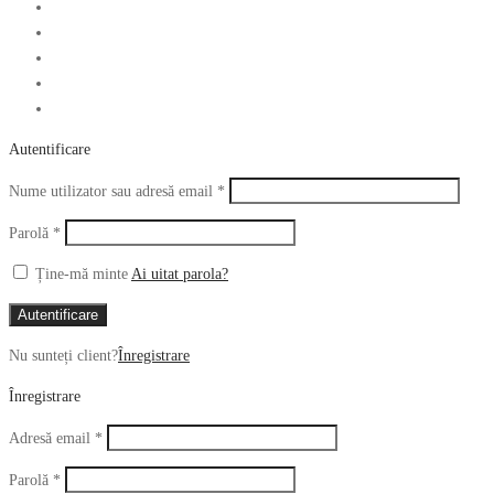
Autentificare
Obligatoriu
Nume utilizator sau adresă email
*
Obligatoriu
Parolă
*
Ține-mă minte
Ai uitat parola?
Autentificare
Nu sunteți client?
Înregistrare
Înregistrare
Obligatoriu
Adresă email
*
Obligatoriu
Parolă
*