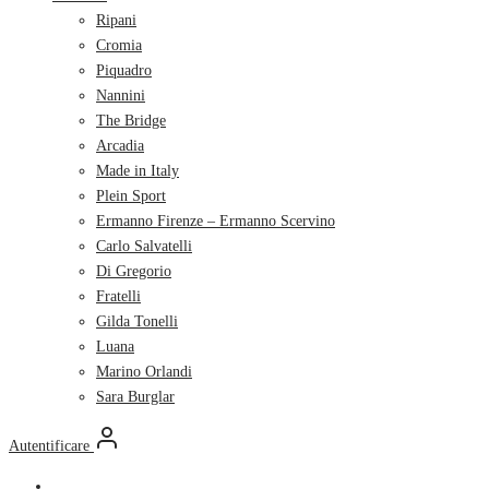
Ripani
Cromia
Piquadro
Nannini
The Bridge
Arcadia
Made in Italy
Plein Sport
Ermanno Firenze – Ermanno Scervino
Carlo Salvatelli
Di Gregorio
Fratelli
Gilda Tonelli
Luana
Marino Orlandi
Sara Burglar
Autentificare