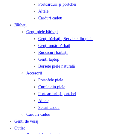
Portcarduri și portchei
Altele
Carduri cadou
Bărbați
Genți piele bărbați
Genți bărbați | Serviete din piele
Genți umăr bărbați
Rucsacuri bărbați
Genți laptop
Borsete piele naturală
Accesorii
Portofele piele
Curele din piele
Portcarduri și portchei
Altele
Seturi cadou
Carduri cadou
Genti de voiaj
Outlet