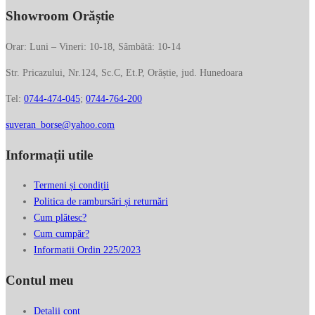
Showroom Orăștie
Orar: Luni – Vineri: 10-18, Sâmbătă: 10-14
Str. Pricazului, Nr.124, Sc.C, Et.P, Orăștie, jud. Hunedoara
Tel:
0744-474-045
;
0744-764-200
suveran_borse@yahoo.com
Informații utile
Termeni și condiții
Politica de rambursări și returnări
Cum plătesc?
Cum cumpăr?
Informatii Ordin 225/2023
Contul meu
Detalii cont