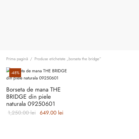
ri cadou
e piele naturală
i cadou
ridge
ia
n Italy
 Sport
no Firenze – Ermanno Scervino
Prima pagină
/
Produse etichetate „borseta the bridge”
Salvatelli
-
48
%
egorio
Borseta de mana THE
i
BRIDGE din piele
naturala 09250601
Tonelli
Prețul inițial
Prețul
1,250.00
lei
649.00
lei
a fost:
curent
1,250.00 lei.
este:
o Orlandi
649.00 lei.