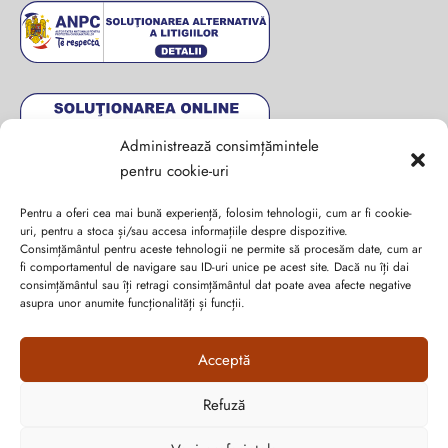
Administrează consimțămintele
pentru cookie-uri
Pentru a oferi cea mai bună experiență, folosim tehnologii, cum ar fi cookie-
uri, pentru a stoca și/sau accesa informațiile despre dispozitive.
Consimțământul pentru aceste tehnologii ne permite să procesăm date, cum ar
fi comportamentul de navigare sau ID-uri unice pe acest site. Dacă nu îți dai
Abonează-te la ultimele oferte Suveran SRL
consimțământul sau îți retragi consimțământul dat poate avea afecte negative
asupra unor anumite funcționalități și funcții.
Nu rata cele mai noi colecții de sezon, oferte și promoții de
Acceptă
nerefuzat.
Refuză