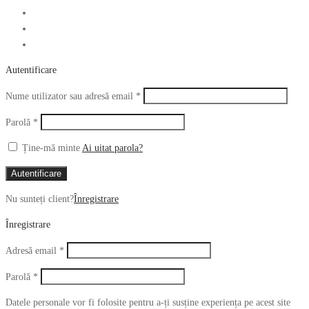
Autentificare
Obligatoriu
Nume utilizator sau adresă email
*
Obligatoriu
Parolă
*
Ține-mă minte
Ai uitat parola?
Autentificare
Nu sunteți client?
Înregistrare
Înregistrare
Obligatoriu
Adresă email
*
Obligatoriu
Parolă
*
Datele personale vor fi folosite pentru a-ți susține experiența pe acest site