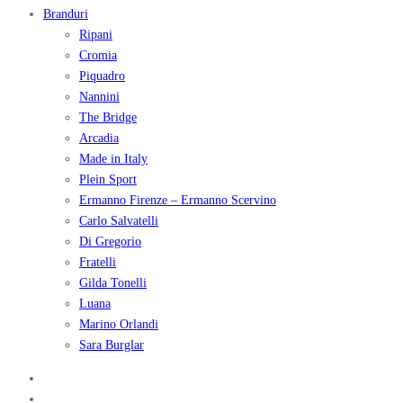
Branduri
Ripani
Cromia
Piquadro
Nannini
The Bridge
Arcadia
Made in Italy
Plein Sport
Ermanno Firenze – Ermanno Scervino
Carlo Salvatelli
Di Gregorio
Fratelli
Gilda Tonelli
Luana
Marino Orlandi
Sara Burglar