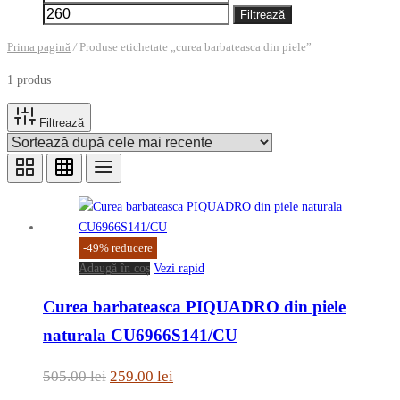
minim
maxim
Filtrează
Prima pagină
/
Produse etichetate „curea barbateasca din piele”
1 produs
Filtrează
-
49
%
reducere
Adaugă în coș
Vezi rapid
Curea barbateasca PIQUADRO din piele
naturala CU6966S141/CU
Prețul
Prețul
505.00
lei
259.00
lei