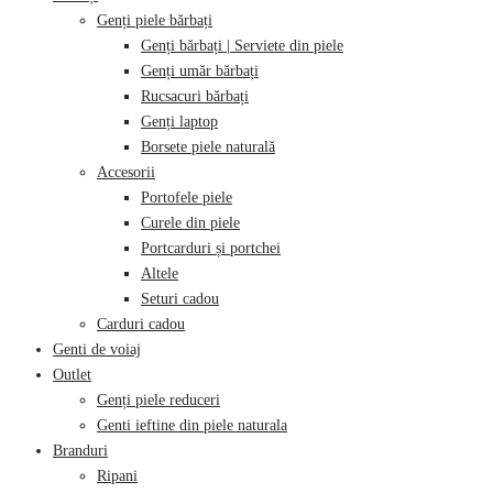
Genți piele bărbați
Genți bărbați | Serviete din piele
Genți umăr bărbați
Rucsacuri bărbați
Genți laptop
Borsete piele naturală
Accesorii
Portofele piele
Curele din piele
Portcarduri și portchei
Altele
Seturi cadou
Carduri cadou
Genti de voiaj
Outlet
Genți piele reduceri
Genti ieftine din piele naturala
Branduri
Ripani