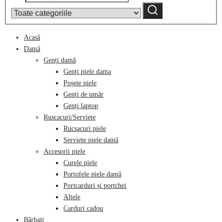
după:
by
Caută
category:
Acasă
Damă
Genți damă
Genți piele dama
Poșete piele
Genți de umăr
Genți laptop
Ruscacuri/Serviete
Rucsacuri piele
Serviete piele damă
Accesorii piele
Curele piele
Portofele piele damă
Portcarduri și portchei
Altele
Carduri cadou
Bărbați