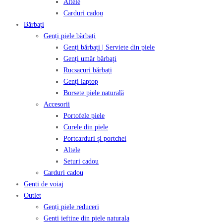
Altele
Carduri cadou
Bărbați
Genți piele bărbați
Genți bărbați | Serviete din piele
Genți umăr bărbați
Rucsacuri bărbați
Genți laptop
Borsete piele naturală
Accesorii
Portofele piele
Curele din piele
Portcarduri și portchei
Altele
Seturi cadou
Carduri cadou
Genti de voiaj
Outlet
Genți piele reduceri
Genti ieftine din piele naturala