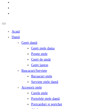
Acasă
Damă
Genți damă
Genți piele dama
Poșete piele
Genți de umăr
Genți laptop
Ruscacuri/Serviete
Rucsacuri piele
Serviete piele damă
Accesorii piele
Curele piele
Portofele piele damă
Portcarduri și portchei