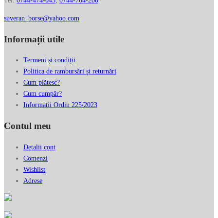
Tel:
0744-474-045
;
0744-764-200
suveran_borse@yahoo.com
Informații utile
Termeni și condiții
Politica de rambursări și returnări
Cum plătesc?
Cum cumpăr?
Informatii Ordin 225/2023
Contul meu
Detalii cont
Comenzi
Wishlist
Adrese