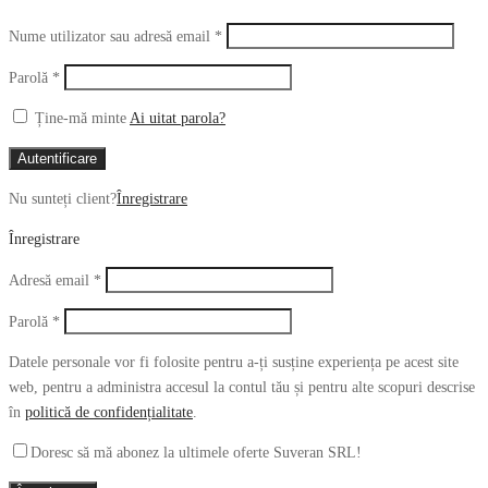
Obligatoriu
Nume utilizator sau adresă email
*
Obligatoriu
Parolă
*
Ține-mă minte
Ai uitat parola?
Autentificare
Nu sunteți client?
Înregistrare
Înregistrare
Obligatoriu
Adresă email
*
Obligatoriu
Parolă
*
Datele personale vor fi folosite pentru a-ți susține experiența pe acest site
web, pentru a administra accesul la contul tău și pentru alte scopuri descrise
în
politică de confidențialitate
.
Doresc să mă abonez la ultimele oferte Suveran SRL!