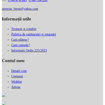
Tel:
0744-474-045
;
0744-764-200
suveran_borse@yahoo.com
Informații utile
Termeni și condiții
Politica de rambursări și returnări
Cum plătesc?
Cum cumpăr?
Informatii Ordin 225/2023
Contul meu
Detalii cont
Comenzi
Wishlist
Adrese