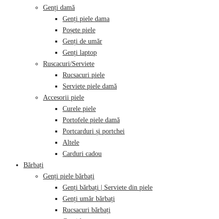
Genți damă
Genți piele dama
Poșete piele
Genți de umăr
Genți laptop
Ruscacuri/Serviete
Rucsacuri piele
Serviete piele damă
Accesorii piele
Curele piele
Portofele piele damă
Portcarduri și portchei
Altele
Carduri cadou
Bărbați
Genți piele bărbați
Genți bărbați | Serviete din piele
Genți umăr bărbați
Rucsacuri bărbați