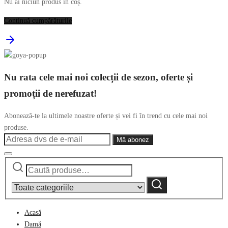
Nu ai niciun produs în coș.
Continuă cumpărăturile
Nu rata cele mai noi colecții de sezon, oferte și
promoții de nerefuzat!
Abonează-te la ultimele noastre oferte și vei fi în trend cu cele mai noi
produse.
Caută
Narrow
după:
by
Caută
category:
Acasă
Damă