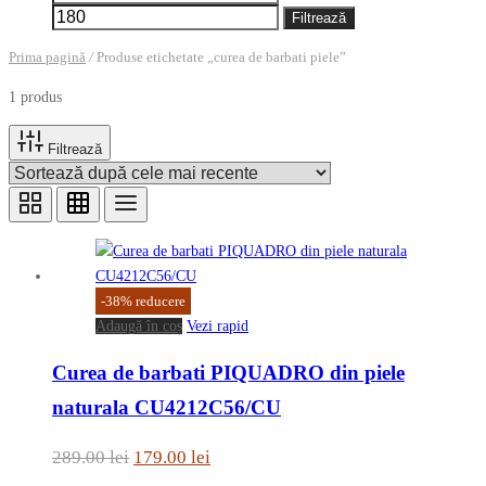
minim
maxim
Filtrează
Prima pagină
/
Produse etichetate „curea de barbati piele”
1 produs
Filtrează
-
38
%
reducere
Adaugă în coș
Vezi rapid
Curea de barbati PIQUADRO din piele
naturala CU4212C56/CU
Prețul
Prețul
289.00
lei
179.00
lei