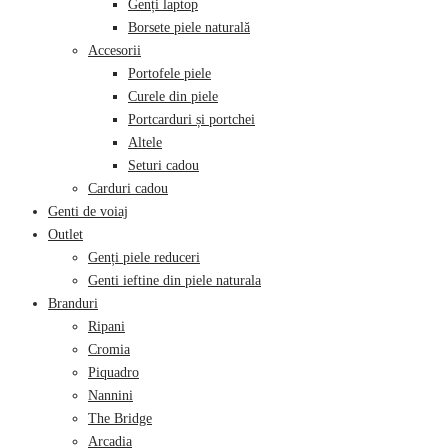
Genți laptop
Borsete piele naturală
Accesorii
Portofele piele
Curele din piele
Portcarduri și portchei
Altele
Seturi cadou
Carduri cadou
Genti de voiaj
Outlet
Genți piele reduceri
Genti ieftine din piele naturala
Branduri
Ripani
Cromia
Piquadro
Nannini
The Bridge
Arcadia