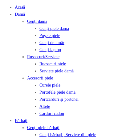
Acasă
Damă
Genți damă
Genți piele dama
Poșete piele
Genți de umăr
Genți laptop
Ruscacuri/Serviete
Rucsacuri piele
Serviete piele damă
Accesorii piele
Curele piele
Portofele piele damă
Portcarduri și portchei
Altele
Carduri cadou
Bărbați
Genți piele bărbați
Genți bărbați | Serviete din piele