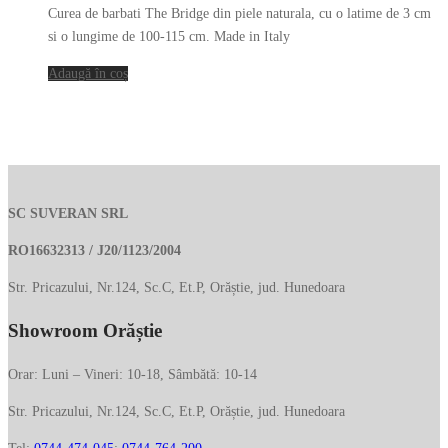
inițial
curent
Curea de barbati The Bridge din piele naturala, cu o latime de 3 cm
a
este:
si o lungime de 100-115 cm. Made in Italy
fost:
179.00 lei.
Adaugă în coș
289.00 lei.
SC SUVERAN SRL
RO16632313 / J20/1123/2004
Str. Pricazului, Nr.124, Sc.C, Et.P, Orăștie, jud. Hunedoara
Showroom Orăștie
Orar: Luni – Vineri: 10-18, Sâmbătă: 10-14
Str. Pricazului, Nr.124, Sc.C, Et.P, Orăștie, jud. Hunedoara