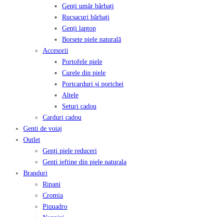
Genți umăr bărbați
Rucsacuri bărbați
Genți laptop
Borsete piele naturală
Accesorii
Portofele piele
Curele din piele
Portcarduri și portchei
Altele
Seturi cadou
Carduri cadou
Genti de voiaj
Outlet
Genți piele reduceri
Genti ieftine din piele naturala
Branduri
Ripani
Cromia
Piquadro