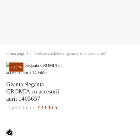
ri cadou
e piele naturală
i cadou
ridge
ia
in Italy
Sport
Prima pagină
/
Produse etichetate „geanta alba ceremonie”
no Firenze – Ermanno Scervino
-
35
%
Salvatelli
egorio
Geanta eleganta
CROMIA cu accesorii
li
aurii 1405657
Prețul inițial
Prețul
1,452.00
lei
939.00
lei
Tonelli
a fost:
curent
1,452.00 lei.
este:
Acest
939.00 lei.
o Orlandi
produs