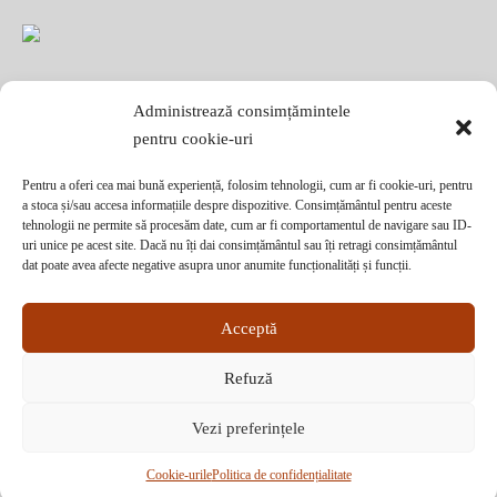
Administrează consimțămintele
pentru cookie-uri
Pentru a oferi cea mai bună experiență, folosim tehnologii, cum ar fi cookie-uri, pentru
a stoca și/sau accesa informațiile despre dispozitive. Consimțământul pentru aceste
tehnologii ne permite să procesăm date, cum ar fi comportamentul de navigare sau ID-
uri unice pe acest site. Dacă nu îți dai consimțământul sau îți retragi consimțământul
Abonează-te la ultimele oferte Suveran SRL
dat poate avea afecte negative asupra unor anumite funcționalități și funcții.
Nu rata cele mai noi colecții de sezon, oferte și promoții de nerefuzat.
Acceptă
Refuză
Vezi preferințele
Filtrează
Cookie-urile
Politica de confidențialitate