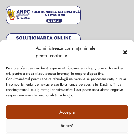
Administrează consimțămintele
pentru cookie-uri
Pentru a oferi cea mai bună experiență, folosim tehnologii, cum ar fi cookie-
uri, pentru a stoca și/sau accesa informațiile despre dispozitive.
Consimțământul pentru aceste tehnologii ne permite să procesăm date, cum ar
fi comportamentul de navigare sau ID-uri unice pe acest site. Dacă nu îți dai
Abonează-te la ultimele oferte Suveran SRL
consimțământul sau îți retragi consimțământul dat poate avea afecte negative
asupra unor anumite funcționalități și funcții.
Nu rata cele mai noi colecții de sezon, oferte și promoții de
Acceptă
nerefuzat.
Refuză