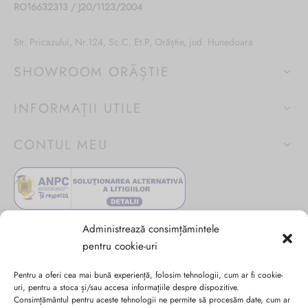
RO16632313 / J20/1123/2004
produsului.
Str. Pricazului, Nr.124, Sc.C, Et.P, Orăștie, jud. Hunedoara
SHOWROOM ORĂȘTIE
INFORMAȚII UTILE
CONTUL MEU
Administrează consimțămintele
pentru cookie-uri
Pentru a oferi cea mai bună experiență, folosim tehnologii, cum ar fi cookie-
uri, pentru a stoca și/sau accesa informațiile despre dispozitive.
Consimțământul pentru aceste tehnologii ne permite să procesăm date, cum ar