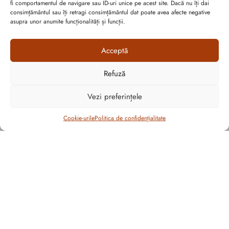
fi comportamentul de navigare sau ID-uri unice pe acest site. Dacă nu îți dai
consimțământul sau îți retragi consimțământul dat poate avea afecte negative
asupra unor anumite funcționalități și funcții.
Abonează-te la ultimele oferte Suveran SRL
Acceptă
Nu rata cele mai noi colecții de sezon, oferte și promoții de
Refuză
nerefuzat.
Cum vă putem ajuta?
Open
Vezi preferințele
chaty
Filtrează
Cookie-urile
Politica de confidențialitate
CULOARE