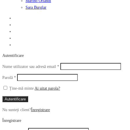
Marino Orlandi
Sara Burglar
Autentificare
Obligatoriu
Nume utilizator sau adresă email
*
Obligatoriu
Parolă
*
Ține-mă minte
Ai uitat parola?
Autentificare
Nu sunteți client?
Înregistrare
Înregistrare