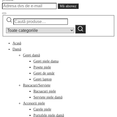
Caută
Narrow
după:
by
Caută
category:
Acasă
Damă
Genți damă
Genți piele dama
Poșete piele
Genți de umăr
Genți laptop
Ruscacuri/Serviete
Rucsacuri piele
Serviete piele damă
Accesorii piele
Curele piele
Portofele piele damă