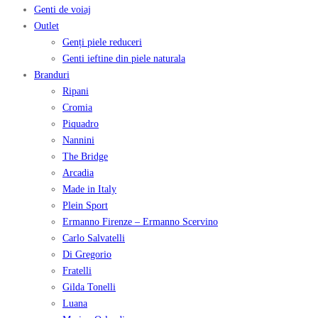
Genti de voiaj
Outlet
Genți piele reduceri
Genti ieftine din piele naturala
Branduri
Ripani
Cromia
Piquadro
Nannini
The Bridge
Arcadia
Made in Italy
Plein Sport
Ermanno Firenze – Ermanno Scervino
Carlo Salvatelli
Di Gregorio
Fratelli
Gilda Tonelli
Luana