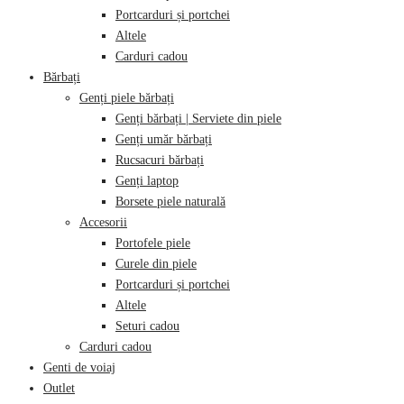
Portcarduri și portchei
Altele
Carduri cadou
Bărbați
Genți piele bărbați
Genți bărbați | Serviete din piele
Genți umăr bărbați
Rucsacuri bărbați
Genți laptop
Borsete piele naturală
Accesorii
Portofele piele
Curele din piele
Portcarduri și portchei
Altele
Seturi cadou
Carduri cadou
Genti de voiaj
Outlet