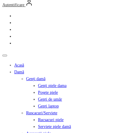
Autentificare
Acasă
Damă
Genți damă
Genți piele dama
Poșete piele
Genți de umăr
Genți laptop
Ruscacuri/Serviete
Rucsacuri piele
Serviete piele damă