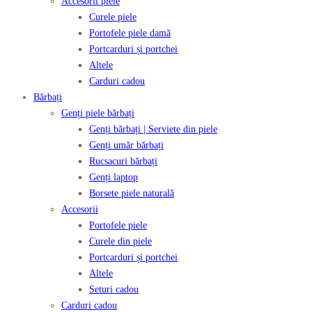
Accesorii piele
Curele piele
Portofele piele damă
Portcarduri și portchei
Altele
Carduri cadou
Bărbați
Genți piele bărbați
Genți bărbați | Serviete din piele
Genți umăr bărbați
Rucsacuri bărbați
Genți laptop
Borsete piele naturală
Accesorii
Portofele piele
Curele din piele
Portcarduri și portchei
Altele
Seturi cadou
Carduri cadou