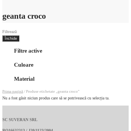
geanta croco
Filtrează
Închide
Filtre active
Culoare
Material
Prima pagină
/
Produse etichetate „geanta croco”
Nu a fost găsit niciun produs care să se potrivească cu selecția ta.
SC SUVERAN SRL
RO16632313 / J20/1123/2004