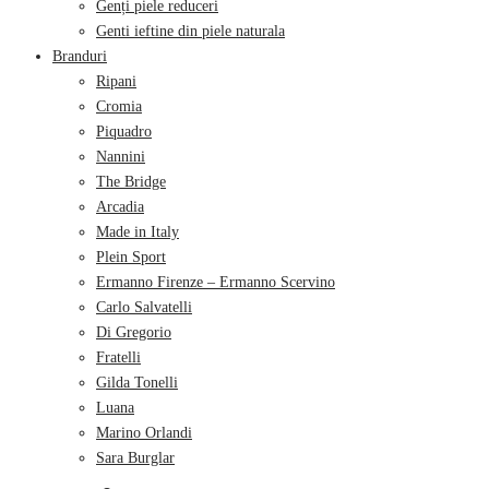
Genți piele reduceri
Genti ieftine din piele naturala
Branduri
Ripani
Cromia
Piquadro
Nannini
The Bridge
Arcadia
Made in Italy
Plein Sport
Ermanno Firenze – Ermanno Scervino
Carlo Salvatelli
Di Gregorio
Fratelli
Gilda Tonelli
Luana
Marino Orlandi
Sara Burglar