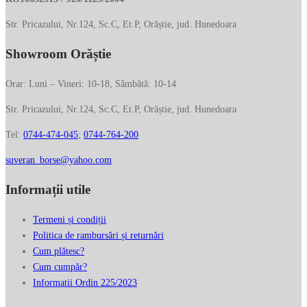
Str. Pricazului, Nr.124, Sc.C, Et.P, Orăștie, jud. Hunedoara
Showroom Orăștie
Orar: Luni – Vineri: 10-18, Sâmbătă: 10-14
Str. Pricazului, Nr.124, Sc.C, Et.P, Orăștie, jud. Hunedoara
Tel:
0744-474-045
;
0744-764-200
suveran_borse@yahoo.com
Informații utile
Termeni și condiții
Politica de rambursări și returnări
Cum plătesc?
Cum cumpăr?
Informatii Ordin 225/2023