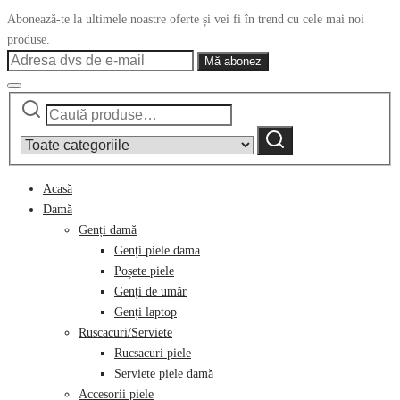
Abonează-te la ultimele noastre oferte și vei fi în trend cu cele mai noi
produse.
Caută
Narrow
după:
by
Caută
category:
Acasă
Damă
Genți damă
Genți piele dama
Poșete piele
Genți de umăr
Genți laptop
Ruscacuri/Serviete
Rucsacuri piele
Serviete piele damă
Accesorii piele