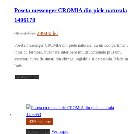
Poseta messenger CROMIA din piele naturala
1406178
Prețul
Prețul
985.00
lei
299.00
lei
inițial
curent
Poseta messenger CROMIA din piele naturala, cu un compartiment
a
este:
inhis cu fermoar, buzunare interioare multifunctionale plus unul
fost:
299.00 lei.
exterior, curea de umar, din chinga, reglabila si detasabila. Made in
Italy
985.00 lei.
Adaugă în coș
-
43
%
reducere
Adaugă în coș
Vezi rapid