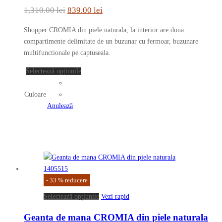
variații.
Prețul
Prețul
1,310.00
lei
839.00
lei
Opțiunile
inițial
curent
pot
Shopper CROMIA din piele naturala, la interior are doua
a
este:
fi
compartimente delimitate de un buzunar cu fermoar, buzunare
fost:
839.00 lei.
alese
multifunctionale pe captuseala.
în
1,310.00 lei.
Acest
Selectează opțiunile
pagina
produs
produsului.
are
Culoare
mai
Anulează
multe
variații.
Opțiunile
pot
fi
alese
-
33
%
reducere
în
pagina
Acest
Selectează opțiunile
Vezi rapid
produsului.
produs
Geanta de mana CROMIA din piele naturala
are