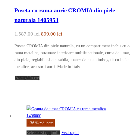
Poseta cu rama aurie CROMIA din piele
naturala 1405953
Prețul
Prețul
1,587.00
lei
899.00
lei
inițial
curent
Poseta CROMIA din piele naturala, cu un compartiment inchis cu o
a
este:
rama metalica, buzunare interioare multifunctionale, curea de umar,
fost:
899.00 lei.
din piele, reglabila si detasabila, maner de mana imbogatit cu inele
metalice, accesorii aurii. Made in Italy
1,587.00 lei.
Adaugă în coș
-
36
%
reducere
Acest
Selectează opțiunile
Vezi rapid