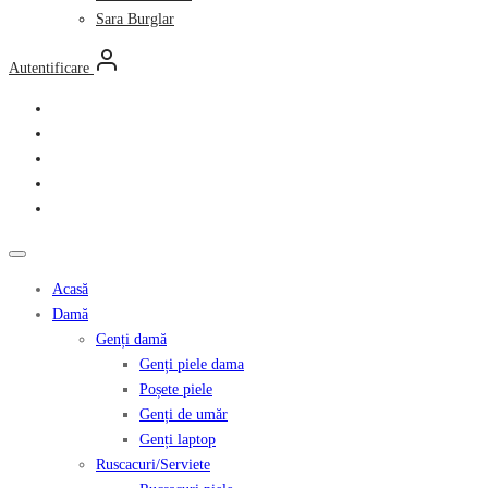
Sara Burglar
Autentificare
Acasă
Damă
Genți damă
Genți piele dama
Poșete piele
Genți de umăr
Genți laptop
Ruscacuri/Serviete