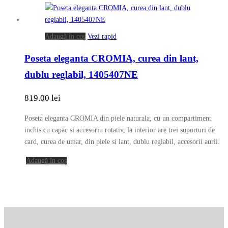
Opțiunile
pot
fi
alese
Adaugă în coș
Vezi rapid
în
Poseta eleganta CROMIA, curea din lant,
pagina
produsului.
dublu reglabil, 1405407NE
819.00
lei
Poseta eleganta CROMIA din piele naturala, cu un compartiment
inchis cu capac si accesoriu rotativ, la interior are trei suporturi de
card, curea de umar, din piele si lant, dublu reglabil, accesorii aurii.
Adaugă în coș