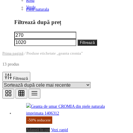
Rosu
Verde
Piele naturala
Filtrează după preț
Preț
Preț
minim
maxim
Filtrează
Prima pagină
/
Produse etichetate „geanta cromia”
13 produs
Filtrează
-
50
%
reducere
Adaugă în coș
Vezi rapid