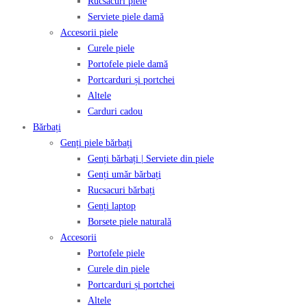
Rucsacuri piele
Serviete piele damă
Accesorii piele
Curele piele
Portofele piele damă
Portcarduri și portchei
Altele
Carduri cadou
Bărbați
Genți piele bărbați
Genți bărbați | Serviete din piele
Genți umăr bărbați
Rucsacuri bărbați
Genți laptop
Borsete piele naturală
Accesorii
Portofele piele
Curele din piele
Portcarduri și portchei
Altele