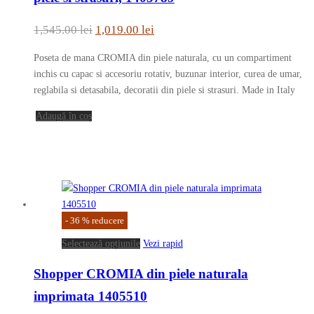
Prețul
Prețul
1,545.00
lei
1,019.00
lei
inițial
curent
Poseta de mana CROMIA din piele naturala, cu un compartiment
a
este:
inchis cu capac si accesoriu rotativ, buzunar interior, curea de umar,
fost:
1,019.00 lei.
reglabila si detasabila, decoratii din piele si strasuri. Made in Italy
1,545.00 lei.
Adaugă în coș
-
36
%
reducere
Acest
Selectează opțiunile
Vezi rapid
produs
Shopper CROMIA din piele naturala
are
mai
imprimata 1405510
multe