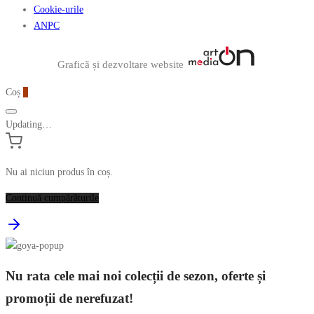
Cookie-urile
ANPC
Graficã și dezvoltare website
Coș
0
Updating…
Nu ai niciun produs în coș.
Continuă cumpărăturile
Nu rata cele mai noi colecții de sezon, oferte și
promoții de nerefuzat!