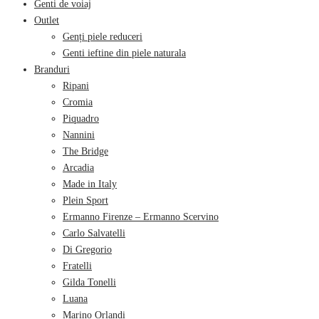
Genti de voiaj
Outlet
Genți piele reduceri
Genti ieftine din piele naturala
Branduri
Ripani
Cromia
Piquadro
Nannini
The Bridge
Arcadia
Made in Italy
Plein Sport
Ermanno Firenze – Ermanno Scervino
Carlo Salvatelli
Di Gregorio
Fratelli
Gilda Tonelli
Luana
Marino Orlandi