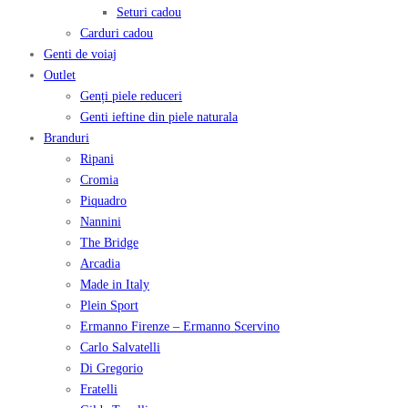
Seturi cadou
Carduri cadou
Genti de voiaj
Outlet
Genți piele reduceri
Genti ieftine din piele naturala
Branduri
Ripani
Cromia
Piquadro
Nannini
The Bridge
Arcadia
Made in Italy
Plein Sport
Ermanno Firenze – Ermanno Scervino
Carlo Salvatelli
Di Gregorio
Fratelli