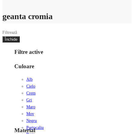
geanta cromia
Filtrează
Închide
Filtre active
Culoare
Alb
Cielo
Crem
Gri
Maro
Mov
Negru
Portocaliu
Material