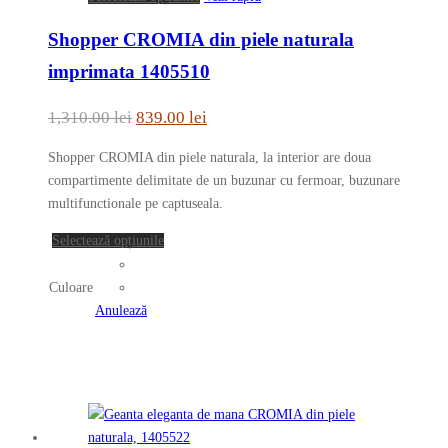
produsului.
produs
Shopper CROMIA din piele naturala
are
mai
imprimata 1405510
multe
variații.
Prețul
Prețul
1,310.00
lei
839.00
lei
Opțiunile
inițial
curent
pot
Shopper CROMIA din piele naturala, la interior are doua
a
este:
fi
compartimente delimitate de un buzunar cu fermoar, buzunare
fost:
839.00 lei.
alese
multifunctionale pe captuseala.
în
1,310.00 lei.
Acest
Selectează opțiunile
pagina
produs
produsului.
are
Culoare
mai
Anulează
multe
variații.
Opțiunile
pot
fi
alese