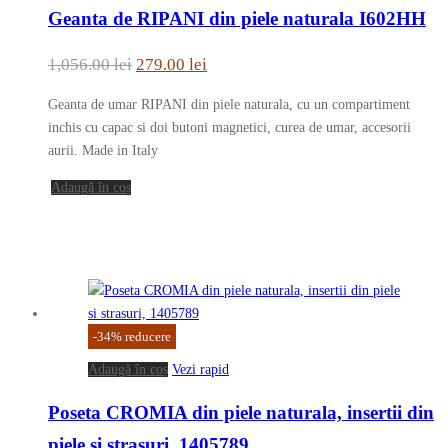
Geanta de RIPANI din piele naturala I602HH
produsului.
Prețul
Prețul
1,056.00
lei
279.00
lei
inițial
curent
Geanta de umar RIPANI din piele naturala, cu un compartiment
a
este:
inchis cu capac si doi butoni magnetici, curea de umar, accesorii
fost:
279.00 lei.
aurii. Made in Italy
1,056.00 lei.
Adaugă în coș
-
34
%
reducere
Adaugă în coș
Vezi rapid
Poseta CROMIA din piele naturala, insertii din
piele si strasuri, 1405789