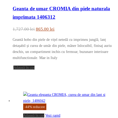
Geanta de umar CROMIA din piele naturala
imprimata 1406312
Prețul
Prețul
1,727.00
lei
865.00
lei
inițial
curent
Geantă hobo din piele de vițel netedă cu imprimeu junglă, lanț
a
este:
detașabil și curea de umăr din piele, mâner înlocuibil, finisaj auriu
fost:
865.00 lei.
deschis, un compartiment inchis cu fermoar, buzunare interioare
multifunctionale. Mae in Italy
1,727.00 lei.
Adaugă în coș
-
44
%
reducere
Adaugă în coș
Vezi rapid