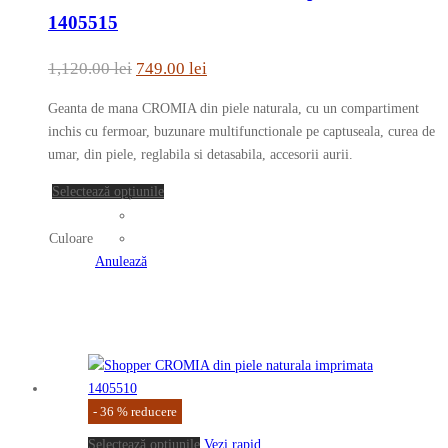
mai
1405515
multe
variații.
Prețul
Prețul
1,120.00
lei
749.00
lei
Opțiunile
inițial
curent
pot
Geanta de mana CROMIA din piele naturala, cu un compartiment
a
este:
fi
inchis cu fermoar, buzunare multifunctionale pe captuseala, curea de
fost:
749.00 lei.
alese
umar, din piele, reglabila si detasabila, accesorii aurii.
în
1,120.00 lei.
Acest
Selectează opțiunile
pagina
produs
produsului.
are
Culoare
mai
Anulează
multe
variații.
Opțiunile
pot
fi
alese
-
36
%
reducere
în
pagina
Acest
Selectează opțiunile
Vezi rapid