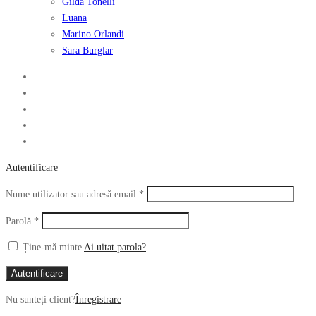
Gilda Tonelli
Luana
Marino Orlandi
Sara Burglar
Autentificare
Obligatoriu
Nume utilizator sau adresă email
*
Obligatoriu
Parolă
*
Ține-mă minte
Ai uitat parola?
Autentificare
Nu sunteți client?
Înregistrare