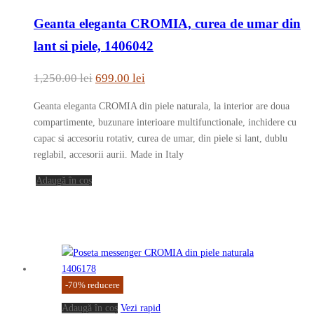
Geanta eleganta CROMIA, curea de umar din
lant si piele, 1406042
Prețul
Prețul
1,250.00
lei
699.00
lei
inițial
curent
Geanta eleganta CROMIA din piele naturala, la interior are doua
a
este:
compartimente, buzunare interioare multifunctionale, inchidere cu
fost:
699.00 lei.
capac si accesoriu rotativ, curea de umar, din piele si lant, dublu
reglabil, accesorii aurii. Made in Italy
1,250.00 lei.
Adaugă în coș
-
70
%
reducere
Adaugă în coș
Vezi rapid