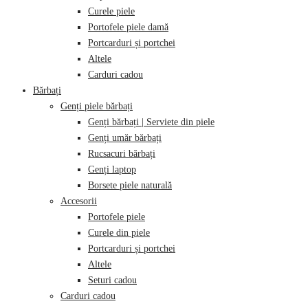
Curele piele
Portofele piele damă
Portcarduri și portchei
Altele
Carduri cadou
Bărbați
Genți piele bărbați
Genți bărbați | Serviete din piele
Genți umăr bărbați
Rucsacuri bărbați
Genți laptop
Borsete piele naturală
Accesorii
Portofele piele
Curele din piele
Portcarduri și portchei
Altele
Seturi cadou
Carduri cadou