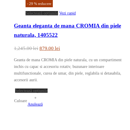
-
29
%
reducere
în
pagina
Acest
Selectează opțiunile
Vezi rapid
produsului.
produs
Geanta eleganta de mana CROMIA din piele
are
mai
naturala, 1405522
multe
variații.
Prețul
Prețul
1,245.00
lei
879.00
lei
Opțiunile
inițial
curent
pot
Geanta de mana CROMIA din piele naturala, cu un compartiment
a
este:
fi
inchis cu capac si accesoriu rotativ, buzunare interioare
fost:
879.00 lei.
alese
multifunctionale, curea de umar, din piele, reglabila si detasabila,
în
accesorii aurii.
1,245.00 lei.
pagina
Acest
Selectează opțiunile
produsului.
produs
Culoare
are
Anulează
mai
multe
variații.