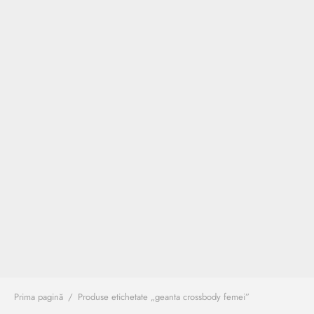
Burglar
Prima pagină
/
Produse etichetate „geanta crossbody femei”