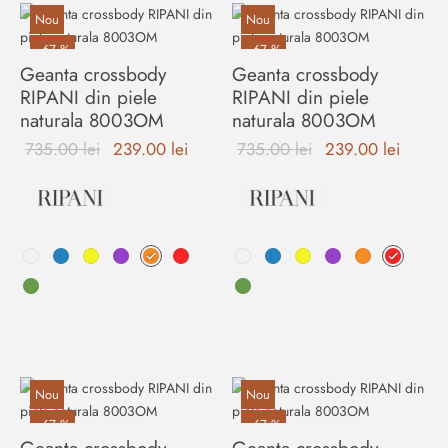
Nou
Nou
-
67
%
-
67
%
Geanta crossbody
Geanta crossbody
RIPANI din piele
RIPANI din piele
naturala 8003OM
naturala 8003OM
Prețul
Prețul
Prețul
Prețul
735.00
lei
239.00
lei
735.00
lei
239.00
lei
inițial a
curent
inițial a
curent
fost:
este:
fost:
este:
735.00 lei.
239.00 lei.
735.00 lei.
239.00
Acest
Acest
produs
produs
are
are
mai
mai
multe
multe
variații.
variații.
Opțiunile
Opțiunile
Nou
Nou
pot
pot
-
67
%
-
67
%
fi
fi