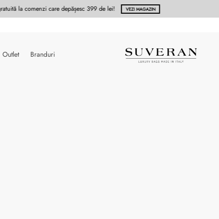
Vezi noua colectie SS25 PIQUADRO !
CLICK !
Outlet
Branduri