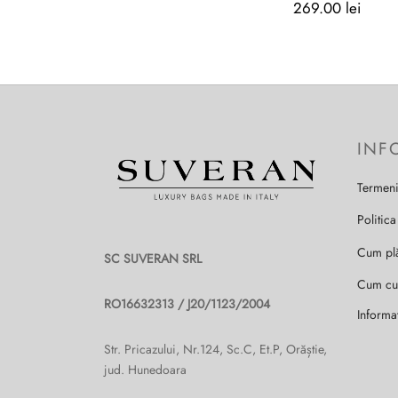
pot
269.00
lei
fi
alese
în
Acest
pagina
produs
produsului.
are
mai
INF
multe
variații.
Termeni
Opțiunile
pot
Politica
fi
alese
Cum pl
SC SUVERAN SRL
în
Cum c
pagina
RO16632313 / J20/1123/2004
produsului.
Informa
Str. Pricazului, Nr.124, Sc.C, Et.P, Orăștie,
jud. Hunedoara