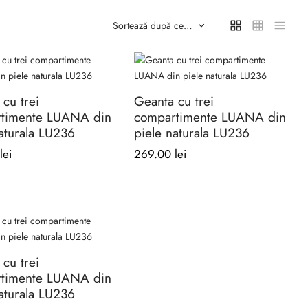
cu trei
Geanta cu trei
timente LUANA din
compartimente LUANA din
aturala LU236
piele naturala LU236
lei
269.00
lei
Acest
produs
are
mai
cu trei
multe
timente LUANA din
variații.
aturala LU236
Opțiunile