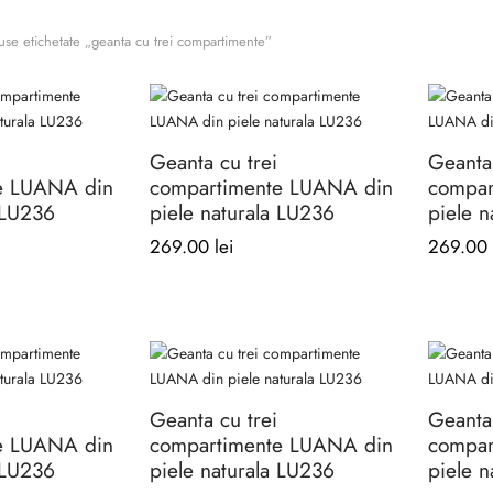
se etichetate „geanta cu trei compartimente”
Geanta cu trei
Geanta 
e LUANA din
compartimente LUANA din
compar
 LU236
piele naturala LU236
piele n
269.00
lei
269.00
Acest
Acest
produs
produs
are
are
mai
mai
Geanta cu trei
Geanta 
multe
multe
e LUANA din
compartimente LUANA din
compar
variații.
variații.
 LU236
piele naturala LU236
piele n
Opțiunile
Opțiunile