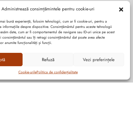
Administrează consimțămintele pentru cookie-uri
 mai bună experiență, folosim tehnologii, cum ar fi cookie-uri, pentru a
a informațiile despre dispozitive. Consimțământul pentru aceste tehnologii
cesăm date, cum ar fi comportamentul de navigare sau ID-uri unice pe acest
dai consimțământul sau îți retragi consimțământul dat poate avea afecte
r anumite funcționalități și funcții.
ptă
Refuză
Vezi preferințele
Cookie-urile
Politica de confidențialitate