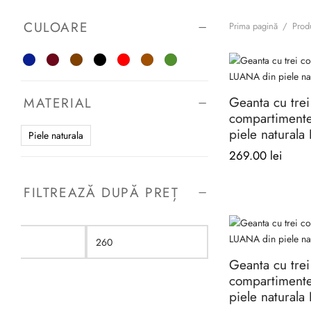
CULOARE
Prima pagină
/
Produ
Geanta cu trei
MATERIAL
compartiment
piele naturala
Piele naturala
269.00
lei
FILTREAZĂ DUPĂ PREȚ
Acest
produs
are
Preț
Preț
mai
Geanta cu trei
minim
maxim
multe
compartiment
variații.
piele naturala
Opțiunile