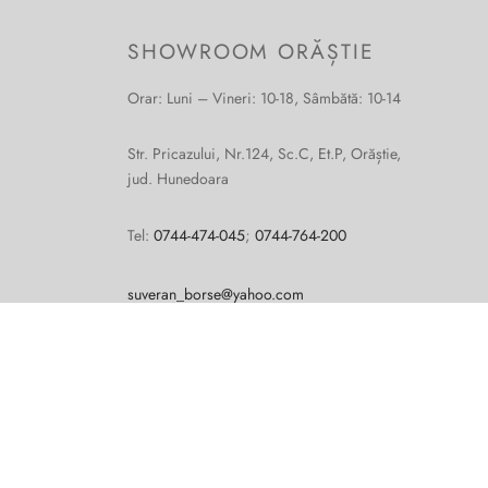
SHOWROOM ORĂȘTIE
Orar: Luni – Vineri: 10-18, Sâmbătă: 10-14
Str. Pricazului, Nr.124, Sc.C, Et.P, Orăștie,
jud. Hunedoara
Tel:
0744-474-045
;
0744-764-200
suveran_borse@yahoo.com