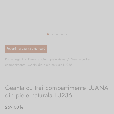
ri cadou
e piele naturală
i cadou
ridge
ia
n Italy
 Sport
no Firenze – Ermanno Scervino
Salvatelli
Prima pagină
/
Dama
/
Genți piele dama
/
Geanta cu trei
compartimente LUANA din piele naturala LU236
egorio
i
Geanta cu trei compartimente LUANA
Tonelli
din piele naturala LU236
269.00
lei
o Orlandi