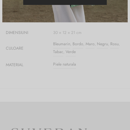
Informații suplimentare
DIMENSIUNI
30 × 12 × 21 cm
Bleumarin
,
Bordo
,
Maro
,
Negru
,
Rosu
,
CULOARE
Tabac
,
Verde
Piele naturala
MATERIAL