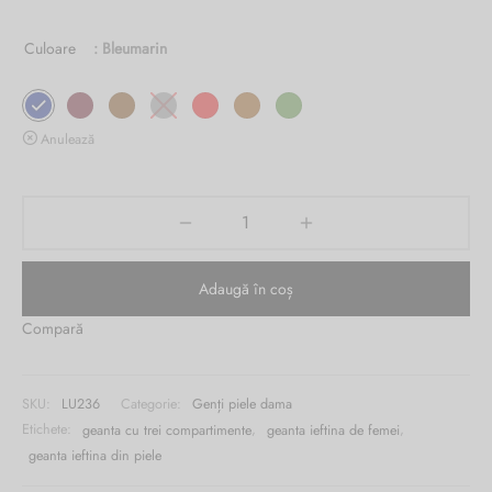
Burglar
Culoare
: Bleumarin
Anulează
Adaugă în coș
Compară
SKU:
LU236
Categorie:
Genți piele dama
Etichete:
geanta cu trei compartimente
,
geanta ieftina de femei
,
geanta ieftina din piele