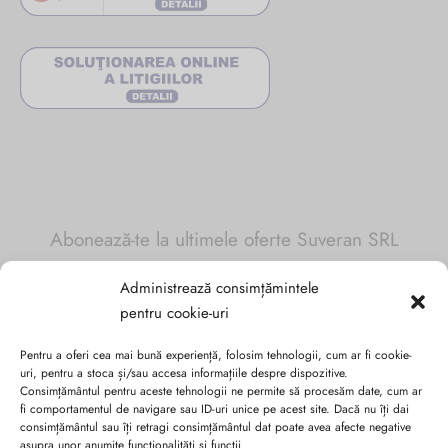
Abonează-te la ultimele oferte Suveran SRL
Administrează consimțămintele
Nu rata cele mai noi colecții de sezon, oferte și promoții de
pentru cookie-uri
nerefuzat.
Pentru a oferi cea mai bună experiență, folosim tehnologii, cum ar fi cookie-
uri, pentru a stoca și/sau accesa informațiile despre dispozitive.
Consimțământul pentru aceste tehnologii ne permite să procesăm date, cum ar
fi comportamentul de navigare sau ID-uri unice pe acest site. Dacă nu îți dai
consimțământul sau îți retragi consimțământul dat poate avea afecte negative
asupra unor anumite funcționalități și funcții.