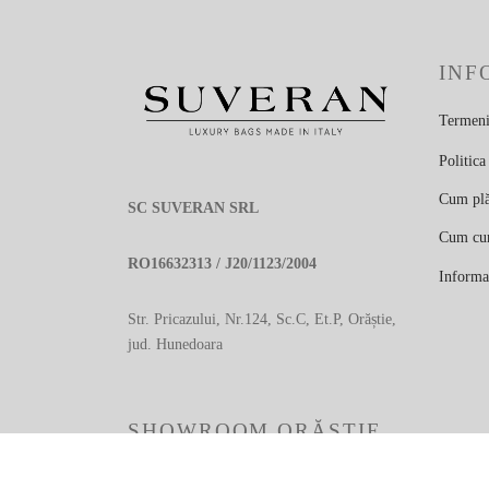
pot
fi
alese
INF
în
pagina
Termeni 
produsului.
Politica
Cum plă
SC SUVERAN SRL
Cum cu
RO16632313 / J20/1123/2004
Informa
Str. Pricazului, Nr.124, Sc.C, Et.P, Orăștie,
jud. Hunedoara
SHOWROOM ORĂȘTIE
Orar: Luni – Vineri: 10-18, Sâmbătă: 10-14