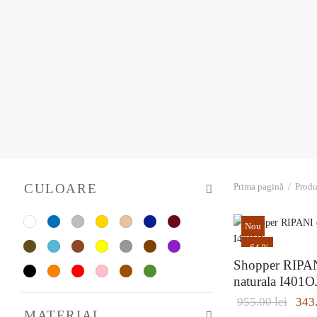
CULOARE
Prima pagină
/
Produ
Nou
-
64
%
Shopper RIPAN
naturala I401O
Abon
Preț
955.00
lei
343
MATERIAL