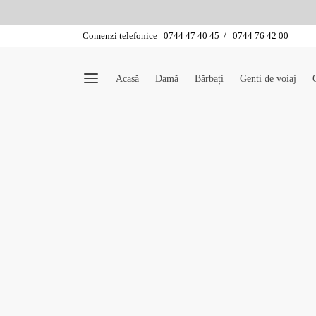
Comenzi telefonice 0744 47 40 45 / 0744 76 42 00
Acasă
Damă
Bărbați
Genti de voiaj