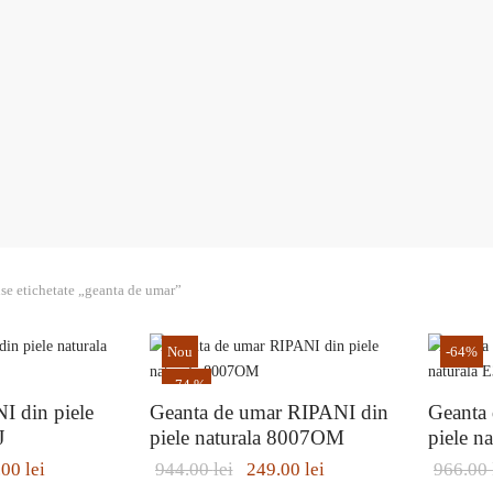
se etichetate „geanta de umar”
Nou
-
64
%
-
74
%
Nu rata cele mai noi colecții de sezon, oferte și promoții de
I din piele
Geanta de umar RIPANI din
Geanta
nerefuzat!
J
piele naturala 8007OM
piele n
ează-te la ultimele noastre oferte și vei fi în trend cu cele mai noi pro
ul
Prețul
Prețul
Prețul
.00
lei
944.00
lei
249.00
lei
966.00