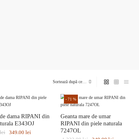
-
71
%
 de dama RIPANI din
Geanta mare de umar
aturala E343OJ
RIPANI din piele naturala
duse.
7247OL
Prețul
Prețul
lei
349.00
lei