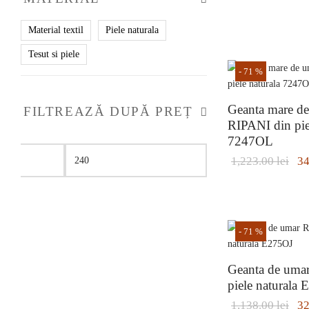
iniți
fost:
Material textil
Piele naturala
Acest
955.
produs
Tesut si piele
are
-
71
%
mai
multe
Geanta mare d
FILTREAZĂ DUPĂ PREȚ
variații.
RIPANI din pie
Opțiunile
7247OL
pot
fi
Pre
1,223.00
lei
3
Preț
Preț
alese
a f
minim
maxim
în
1,2
pagina
Acest
produsului.
produs
-
71
%
are
mai
Geanta de uma
multe
piele naturala
variații.
Opțiunile
Pre
1,138.00
lei
3