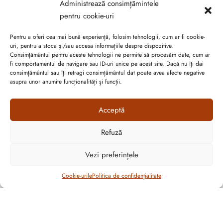
Administrează consimțămintele
pot
pot
pentru cookie-uri
fi
fi
alese
alese
SC SUVERAN SRL
Pentru a oferi cea mai bună experiență, folosim tehnologii, cum ar fi cookie-
în
în
uri, pentru a stoca și/sau accesa informațiile despre dispozitive.
pagina
pagina
Consimțământul pentru aceste tehnologii ne permite să procesăm date, cum ar
RO16632313 / J20/1123/2004
fi comportamentul de navigare sau ID-uri unice pe acest site. Dacă nu îți dai
produsului.
produsului.
consimțământul sau îți retragi consimțământul dat poate avea afecte negative
asupra unor anumite funcționalități și funcții.
Str. Pricazului, Nr.124, Sc.C, Et.P, Orăștie, jud. Hunedoara
SHOWROOM ORĂȘTIE
Acceptă
Refuză
INFORMAȚII UTILE
Vezi preferințele
CONTUL MEU
Filtrează
Cookie-urile
Politica de confidențialitate