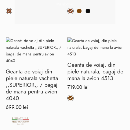
Acest
Acest
produs
produs
are
are
mai
mai
multe
multe
variații.
variații.
Opțiunile
Opțiunile
pot
pot
fi
fi
Geanta de voiaj, din
alese
alese
Geanta de voiaj din
piele naturala, bagaj de
în
în
piele naturala vachetta
mana la avion 4513
pagina
pagina
,,SUPERIOR,, / bagaj
719.00
lei
produsului.
produsului.
de mana pentru avion
Acest
4040
produs
699.00
lei
are
mai
multe
variații.