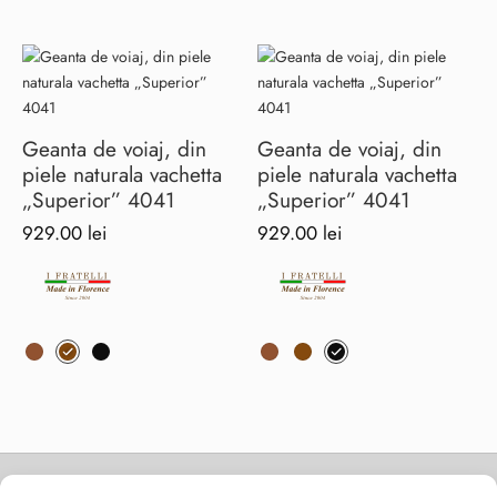
mai
mai
multe
multe
variații.
variații.
Opțiunile
Opțiunile
pot
pot
fi
fi
Geanta de voiaj, din
Geanta de voiaj, din
alese
alese
piele naturala vachetta
piele naturala vachetta
în
în
„Superior” 4041
„Superior” 4041
pagina
pagina
929.00
lei
929.00
lei
produsului.
produsului.
Acest
Acest
produs
produs
are
are
mai
mai
multe
multe
variații.
variații.
Opțiunile
Opțiunile