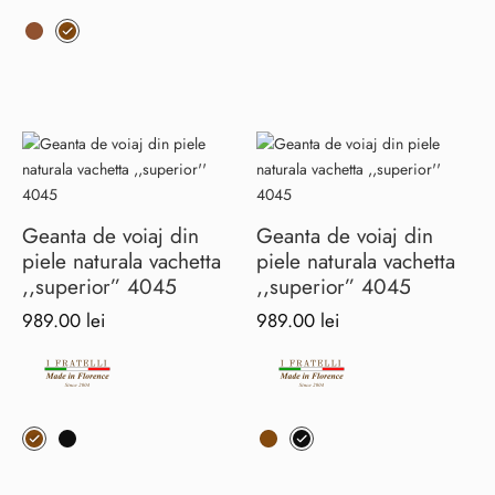
Acest
Opțiunile
produs
pot
are
fi
mai
alese
multe
în
variații.
pagina
Opțiunile
produsului.
pot
fi
Geanta de voiaj din
Geanta de voiaj din
alese
piele naturala vachetta
piele naturala vachetta
în
,,superior” 4045
,,superior” 4045
pagina
989.00
lei
989.00
lei
produsului.
Acest
Acest
produs
produs
are
are