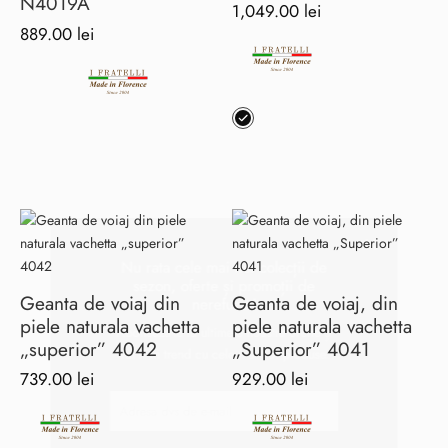
N4019A
1,049.00
lei
889.00
lei
Acest
produs
are
mai
multe
variații.
Opțiunile
pot
Nu rata cele mai noi colecții de
fi
sezon, oferte și promoții de
Geanta de voiaj din
Geanta de voiaj, din
alese
nerefuzat!
piele naturala vachetta
piele naturala vachetta
în
„superior” 4042
„Superior” 4041
pagina
Abonează-te la ultimele noastre oferte și
739.00
lei
929.00
lei
produsului.
vei fi în trend cu cele mai noi produse.