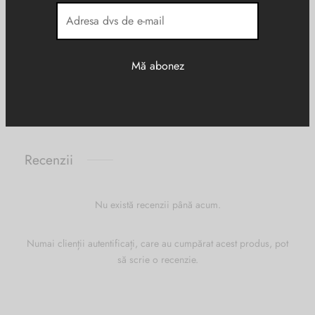
DIMENSIUNI
47 × 21 × 38 cm
Piele naturala
MATERIAL
Negru
CULOARE
Recenzii
Nu există recenzii până acum.
Numai clienții autentificați, care au cumpărat acest produs, pot
să scrie o recenzie.