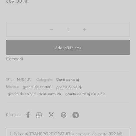
889.00
lei
Burglar
Adaugă în coș
Compară
SKU:
N4019A
Categorie:
Genti de voiaj
Etichete:
geanta de calatorii
,
geanta de voiaj
,
geanta de voiaj cu rama metalica
,
geanta de voiaj din piele
Distribuie
1. Primești
TRANSPORT GRATUIT
la comenzi de peste
399 lei
!