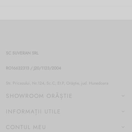
SC SUVERAN SRL
RO16632313 / J20/1123/2004
Str. Pricazului, Nr.124, Sc.C, Et.P, Orăștie, jud. Hunedoara
SHOWROOM ORĂȘTIE
INFORMAȚII UTILE
CONTUL MEU