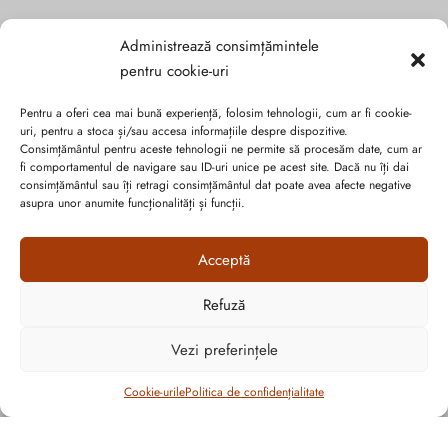
Administrează consimțămintele
pentru cookie-uri
Pentru a oferi cea mai bună experiență, folosim tehnologii, cum ar fi cookie-
uri, pentru a stoca și/sau accesa informațiile despre dispozitive.
Consimțământul pentru aceste tehnologii ne permite să procesăm date, cum ar
fi comportamentul de navigare sau ID-uri unice pe acest site. Dacă nu îți dai
consimțământul sau îți retragi consimțământul dat poate avea afecte negative
asupra unor anumite funcționalități și funcții.
Acceptă
Politica de confidențialitate
Cookie-urile
Refuză
ANPC
Vezi preferințele
Graficã și dezvoltare website
Cookie-urile
Politica de confidențialitate