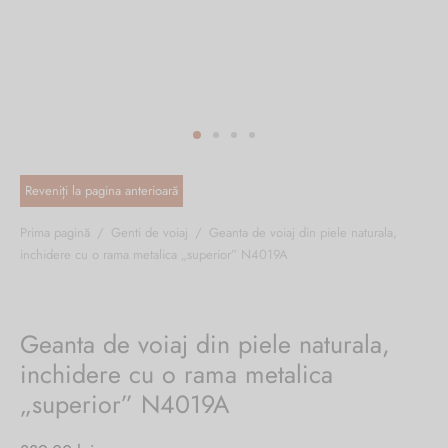
ri cadou
e piele naturală
i cadou
ridge
ia
n Italy
 Sport
no Firenze – Ermanno Scervino
Salvatelli
Prima pagină
/
Genti de voiaj
/
Geanta de voiaj din piele naturala,
inchidere cu o rama metalica „superior” N4019A
egorio
i
Geanta de voiaj din piele naturala,
Tonelli
inchidere cu o rama metalica
„superior” N4019A
o Orlandi