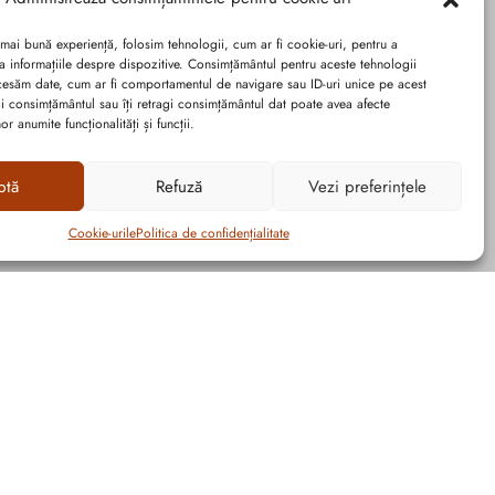
 mai bună experiență, folosim tehnologii, cum ar fi cookie-uri, pentru a
a informațiile despre dispozitive. Consimțământul pentru aceste tehnologii
cesăm date, cum ar fi comportamentul de navigare sau ID-uri unice pe acest
dai consimțământul sau îți retragi consimțământul dat poate avea afecte
r anumite funcționalități și funcții.
ptă
Refuză
Vezi preferințele
Cookie-urile
Politica de confidențialitate