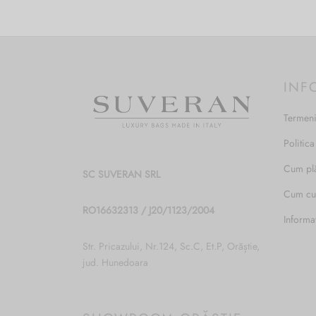
INF
Termeni
Politica
Cum pl
SC SUVERAN SRL
Cum c
RO16632313 / J20/1123/2004
Informa
Str. Pricazului, Nr.124, Sc.C, Et.P, Orăștie,
jud. Hunedoara