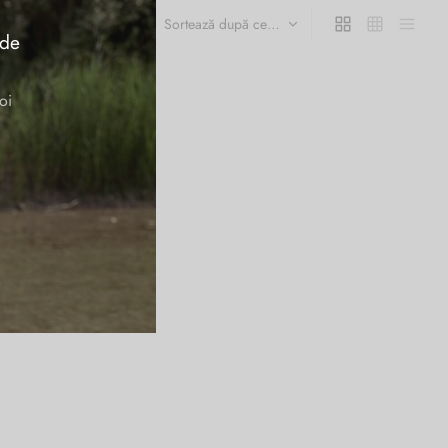
 de
oi