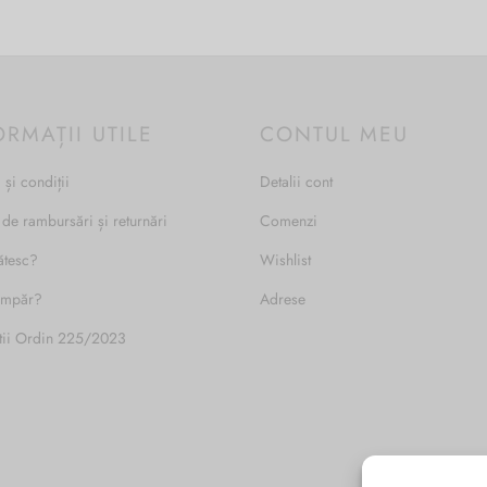
549.00 lei.
ORMAȚII UTILE
CONTUL MEU
 și condiții
Detalii cont
 de rambursări și returnări
Comenzi
ătesc?
Wishlist
umpăr?
Adrese
tii Ordin 225/2023