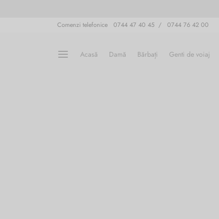
Comenzi telefonice 0744 47 40 45 / 0744 76 42 00
Acasă
Damă
Bărbați
Genti de voiaj