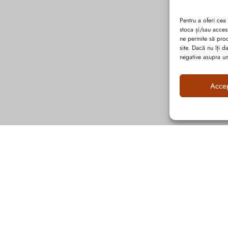
Pentru a oferi cea
stoca și/sau acces
ne permite să pro
site. Dacă nu îți 
negative asupra uno
Acce
Abonează-te la ultimele oferte Suveran SRL
Nu rata cele mai noi colecții de sezon, oferte și promoții de nerefuzat.