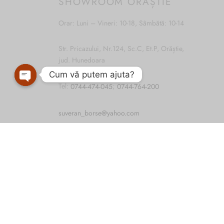
SHOWROOM ORĂȘTIE
Orar: Luni – Vineri: 10-18, Sâmbătă: 10-14
Str. Pricazului, Nr.124, Sc.C, Et.P, Orăștie,
jud. Hunedoara
Cum vă putem ajuta?
Open
Tel:
0744-474-045
;
0744-764-200
chaty
suveran_borse@yahoo.com