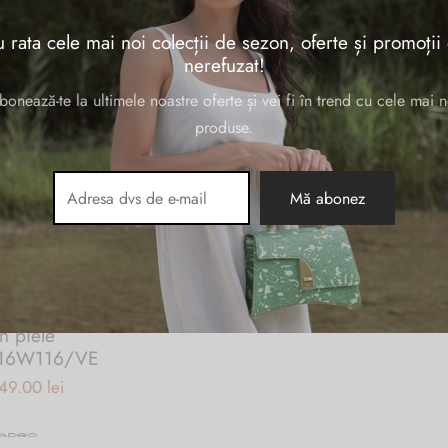
se etichetate „geanta din piele barbati”
 rata cele mai noi colecții de sezon, oferte și promoții
nerefuzat!
bonează-te la ultimele noastre oferte și vei fi în trend cu cele mai n
produse.
r barbati
 piele
1816W116/VE
ețul inițial
Prețul
49.00
lei
fost:
curent
015.00 lei.
este: