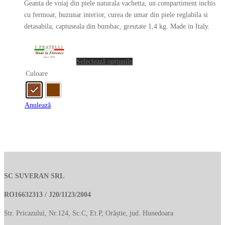
Geanta de voiaj din piele naturala vachetta, un compartiment inchis
alese
cu fermoar, buzunar interior, curea de umar din piele reglabila si
în
detasabila, captuseala din bumbac, greutate 1,4 kg. Made in Italy.
pagina
Acest
produsului.
produs
Selectează opțiunile
are
Culoare
mai
multe
variații.
Anulează
Opțiunile
pot
fi
alese
în
pagina
SC SUVERAN SRL
produsului.
RO16632313 / J20/1123/2004
Str. Pricazului, Nr.124, Sc.C, Et.P, Orăștie, jud. Hunedoara