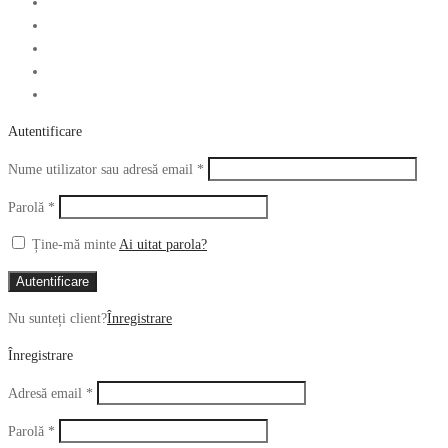
Autentificare
Obligatoriu
Nume utilizator sau adresă email
*
Obligatoriu
Parolă
*
Ține-mă minte
Ai uitat parola?
Autentificare
Nu sunteți client?
Înregistrare
Înregistrare
Obligatoriu
Adresă email
*
Obligatoriu
Parolă
*