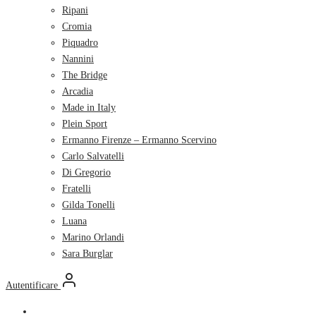
Ripani
Cromia
Piquadro
Nannini
The Bridge
Arcadia
Made in Italy
Plein Sport
Ermanno Firenze – Ermanno Scervino
Carlo Salvatelli
Di Gregorio
Fratelli
Gilda Tonelli
Luana
Marino Orlandi
Sara Burglar
Autentificare