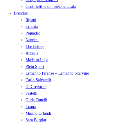
Genti ieftine din piele naturala
Branduri
Ripani
Cromia
Piquadro
Nannini
The Bridge
Arcadia
Made in Italy
Plein Sport
Ermanno Firenze – Ermanno Scervino
Carlo Salvatelli
Di Gregorio
Fratelli
Gilda Tonelli
Luana
Marino Orlandi
Sara Burglar