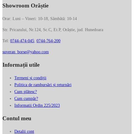
Showroom Orăștie
Orar: Luni – Vineri: 10-18, Sâmbătă: 10-14
Str. Pricazului, Nr.124, Sc.C, Et.P, Orăștie, jud. Hunedoara
Tel:
0744-474-045
;
0744-764-200
suveran_borse@yahoo.com
Informații utile
Termeni și condiții
Politica de rambursări și returnări
Cum plătesc?
Cum cumpăr?
Informatii Ordin 225/2023
Contul meu
Detalii cont