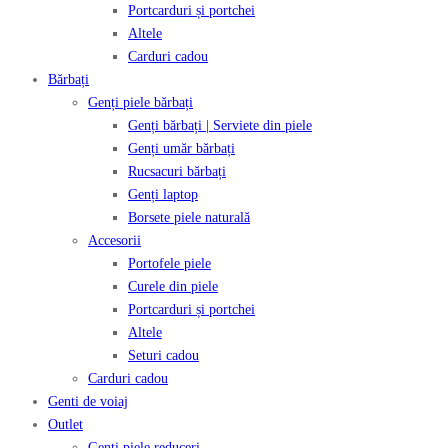
Portcarduri și portchei
Altele
Carduri cadou
Bărbați
Genți piele bărbați
Genți bărbați | Serviete din piele
Genți umăr bărbați
Rucsacuri bărbați
Genți laptop
Borsete piele naturală
Accesorii
Portofele piele
Curele din piele
Portcarduri și portchei
Altele
Seturi cadou
Carduri cadou
Genti de voiaj
Outlet
Genți piele reduceri