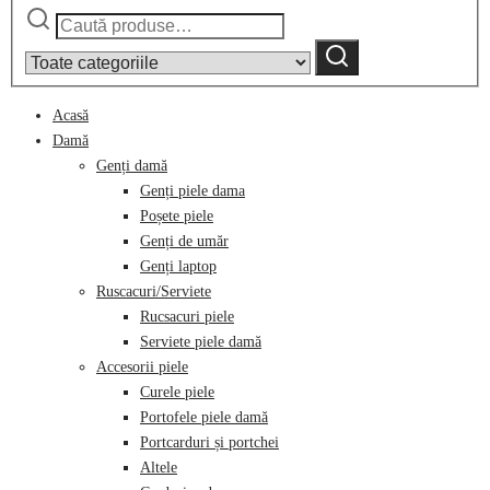
Caută
Narrow
după:
by
Caută
category:
Acasă
Damă
Genți damă
Genți piele dama
Poșete piele
Genți de umăr
Genți laptop
Ruscacuri/Serviete
Rucsacuri piele
Serviete piele damă
Accesorii piele
Curele piele
Portofele piele damă
Portcarduri și portchei
Altele