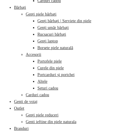
Carduri cadou
Bărbați
Genți piele bărbați
Genți bărbați | Serviete din piele
Genți umăr bărbați
Rucsacuri bărbați
Genți laptop
Borsete piele naturală
Accesorii
Portofele piele
Curele din piele
Portcarduri și portchei
Altele
Seturi cadou
Carduri cadou
Genti de voiaj
Outlet
Genți piele reduceri
Genti ieftine din piele naturala
Branduri