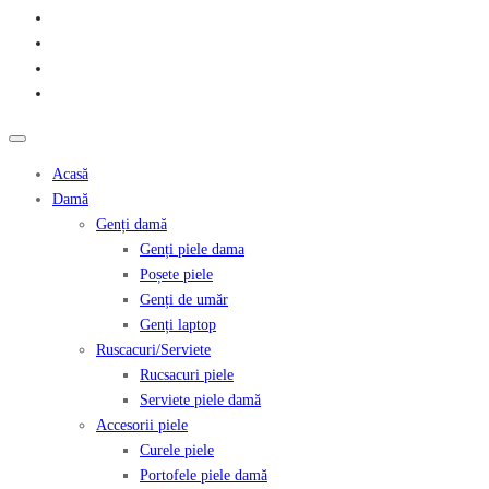
Acasă
Damă
Genți damă
Genți piele dama
Poșete piele
Genți de umăr
Genți laptop
Ruscacuri/Serviete
Rucsacuri piele
Serviete piele damă
Accesorii piele
Curele piele
Portofele piele damă