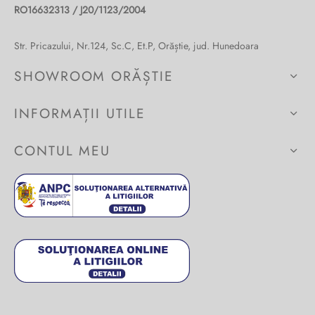
RO16632313 / J20/1123/2004
Burglar
Str. Pricazului, Nr.124, Sc.C, Et.P, Orăștie, jud. Hunedoara
SHOWROOM ORĂȘTIE
INFORMAȚII UTILE
CONTUL MEU