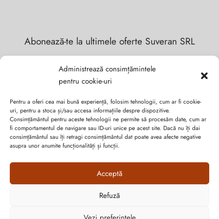
Abonează-te la ultimele oferte Suveran SRL
Nu rata cele mai noi colecții de sezon, oferte și promoții de
Administrează consimțămintele
nerefuzat.
pentru cookie-uri
Pentru a oferi cea mai bună experiență, folosim tehnologii, cum ar fi cookie-
uri, pentru a stoca și/sau accesa informațiile despre dispozitive.
Consimțământul pentru aceste tehnologii ne permite să procesăm date, cum ar
fi comportamentul de navigare sau ID-uri unice pe acest site. Dacă nu îți dai
consimțământul sau îți retragi consimțământul dat poate avea afecte negative
asupra unor anumite funcționalități și funcții.
Acceptă
Refuză
Vezi preferințele