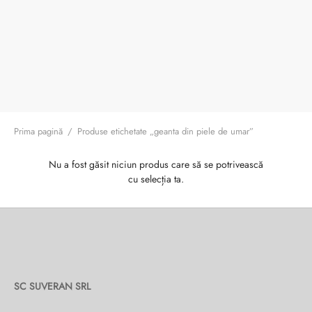
ri cadou
e piele naturală
i cadou
ridge
ia
n Italy
 Sport
no Firenze – Ermanno Scervino
Prima pagină
/
Produse etichetate „geanta din piele de umar”
Salvatelli
Nu a fost găsit niciun produs care să se potrivească
cu selecția ta.
egorio
i
Tonelli
SC SUVERAN SRL
o Orlandi