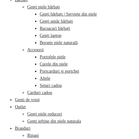
Genți piele bărbați
Genți bărbați | Serviete din piele
Genți umăr bărbați
Rucsacuri bărbați
Genți laptop
Borsete piele naturală
Accesorii
Portofele piele
Curele din piele
Portcarduri și portchei
Altele
Seturi cadou
Carduri cadou
Genti de voiaj
Outlet
Genți piele reduceri
Genti ieftine din piele naturala
Branduri
Ripani