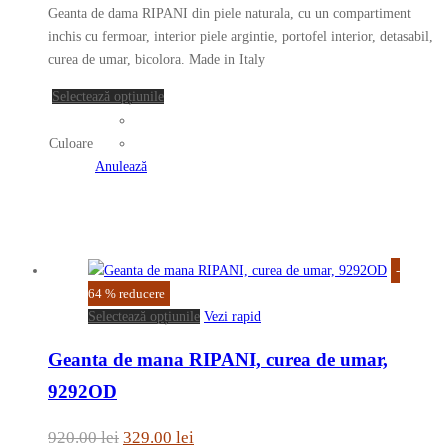
inițial
curent
pot
Geanta de dama RIPANI din piele naturala, cu un compartiment
a
este:
fi
inchis cu fermoar, interior piele argintie, portofel interior, detasabil,
fost:
329.00 lei.
alese
curea de umar, bicolora. Made in Italy
în
920.00 lei.
Acest
Selectează opțiunile
pagina
produs
produsului.
are
Culoare
mai
Anulează
multe
variații.
Opțiunile
pot
-
fi
64
%
reducere
alese
Acest
Selectează opțiunile
Vezi rapid
în
produs
pagina
Geanta de mana RIPANI, curea de umar,
are
produsului.
mai
9292OD
multe
variații.
Prețul
Prețul
920.00
lei
329.00
lei