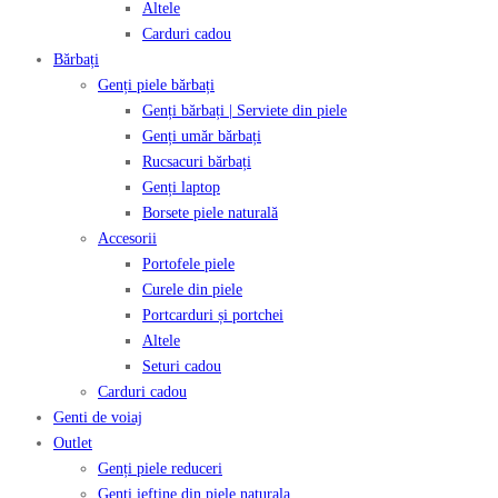
Altele
Carduri cadou
Bărbați
Genți piele bărbați
Genți bărbați | Serviete din piele
Genți umăr bărbați
Rucsacuri bărbați
Genți laptop
Borsete piele naturală
Accesorii
Portofele piele
Curele din piele
Portcarduri și portchei
Altele
Seturi cadou
Carduri cadou
Genti de voiaj
Outlet
Genți piele reduceri
Genti ieftine din piele naturala