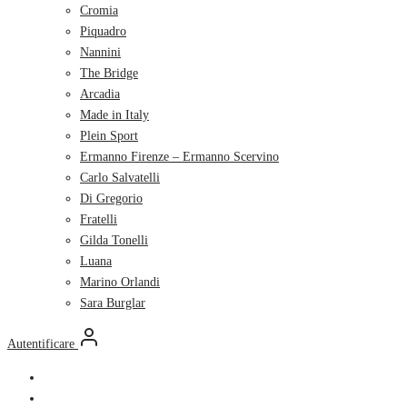
Cromia
Piquadro
Nannini
The Bridge
Arcadia
Made in Italy
Plein Sport
Ermanno Firenze – Ermanno Scervino
Carlo Salvatelli
Di Gregorio
Fratelli
Gilda Tonelli
Luana
Marino Orlandi
Sara Burglar
Autentificare