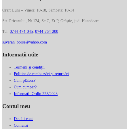
Orar: Luni – Vineri: 10-18, Sâmbătă: 10-14
Str. Pricazului, Nr.124, Sc.C, Et.P, Orăștie, jud. Hunedoara
Tel:
0744-474-045
;
0744-764-200
suveran_borse@yahoo.com
Informații utile
Termeni și condiții
Politica de rambursări și returnări
Cum plătesc?
Cum cumpăr?
Informatii Ordin 225/2023
Contul meu
Detalii cont
Comenzi