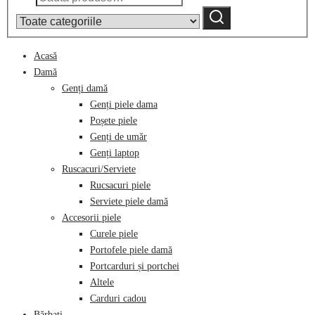
după:
by
Caută
category:
Acasă
Damă
Genți damă
Genți piele dama
Poșete piele
Genți de umăr
Genți laptop
Ruscacuri/Serviete
Rucsacuri piele
Serviete piele damă
Accesorii piele
Curele piele
Portofele piele damă
Portcarduri și portchei
Altele
Carduri cadou
Bărbați