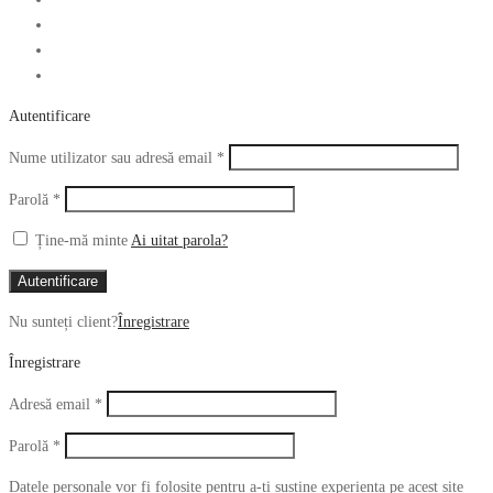
Autentificare
Obligatoriu
Nume utilizator sau adresă email
*
Obligatoriu
Parolă
*
Ține-mă minte
Ai uitat parola?
Autentificare
Nu sunteți client?
Înregistrare
Înregistrare
Obligatoriu
Adresă email
*
Obligatoriu
Parolă
*
Datele personale vor fi folosite pentru a-ți susține experiența pe acest site