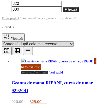
Preț
Preț
minim
maxim
Filtrează
Prima pagină
/
Produse etichetate „geanta din piele mov”
2 produs
Filtrează
-
64
%
reducere
Acest
Selectează opțiunile
Vezi rapid
produs
Geanta de mana RIPANI, curea de umar,
are
mai
9292OD
multe
variații.
Prețul
Prețul
920.00
lei
329.00
lei
Opțiunile