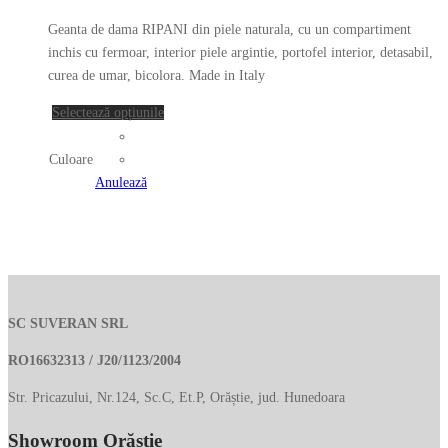
Opțiunile
inițial
curent
pot
Geanta de dama RIPANI din piele naturala, cu un compartiment
a
este:
fi
inchis cu fermoar, interior piele argintie, portofel interior, detasabil,
fost:
329.00 lei.
alese
curea de umar, bicolora. Made in Italy
în
920.00 lei.
Acest
Selectează opțiunile
pagina
produs
produsului.
are
Culoare
mai
Anulează
multe
variații.
Opțiunile
pot
fi
alese
SC SUVERAN SRL
în
RO16632313 / J20/1123/2004
pagina
produsului.
Str. Pricazului, Nr.124, Sc.C, Et.P, Orăștie, jud. Hunedoara
Showroom Orăștie