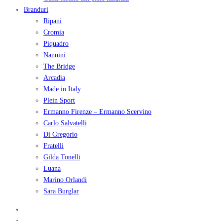
Branduri
Ripani
Cromia
Piquadro
Nannini
The Bridge
Arcadia
Made in Italy
Plein Sport
Ermanno Firenze – Ermanno Scervino
Carlo Salvatelli
Di Gregorio
Fratelli
Gilda Tonelli
Luana
Marino Orlandi
Sara Burglar