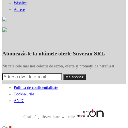
Wishlist
Adrese
Abonează-te la ultimele oferte Suveran SRL
Nu rata cele mai noi colecții de sezon, oferte și promoții de nerefuzat.
Politica de confidențialitate
Cookie-urile
ANPC
Graficã și dezvoltare website
Coș
0