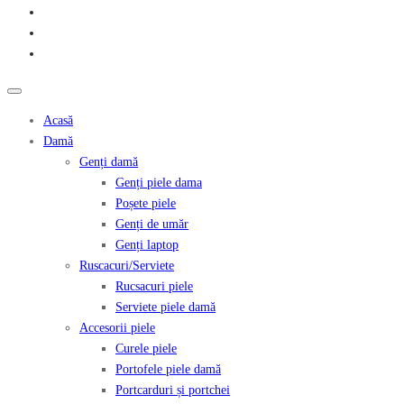
Acasă
Damă
Genți damă
Genți piele dama
Poșete piele
Genți de umăr
Genți laptop
Ruscacuri/Serviete
Rucsacuri piele
Serviete piele damă
Accesorii piele
Curele piele
Portofele piele damă
Portcarduri și portchei