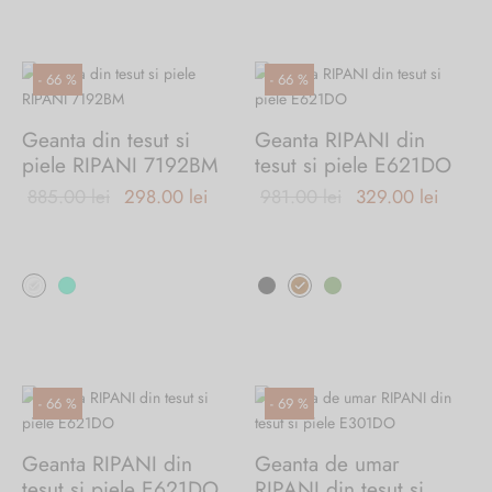
mai
multe
variații.
-
66
%
-
66
%
Opțiunile
pot
Geanta din tesut si
Geanta RIPANI din
fi
piele RIPANI 7192BM
tesut si piele E621DO
alese
Prețul
Prețul
Prețul
Prețul
885.00
lei
298.00
lei
981.00
lei
329.00
lei
în
inițial a
curent
inițial a
curent
pagina
fost:
este:
produsului.
fost:
este:
Acest
Acest
885.00 lei.
298.00 lei.
981.00 lei.
329.00
produs
produs
are
are
mai
mai
multe
multe
variații.
variații.
-
66
%
-
69
%
Opțiunile
Opțiunile
pot
pot
Geanta RIPANI din
Geanta de umar
fi
fi
tesut si piele E621DO
RIPANI din tesut si