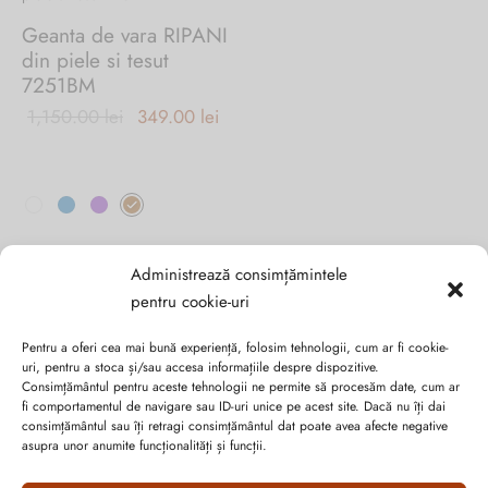
pot
pot
Geanta de vara RIPANI
fi
fi
din piele si tesut
alese
alese
7251BM
în
în
Prețul inițial
Prețul
1,150.00
lei
349.00
lei
pagina
pagina
a fost:
curent
produsului.
produsului.
1,150.00 lei.
este:
Acest
349.00 lei.
produs
are
mai
Administrează consimțămintele
multe
pentru cookie-uri
variații.
Opțiunile
Pentru a oferi cea mai bună experiență, folosim tehnologii, cum ar fi cookie-
pot
uri, pentru a stoca și/sau accesa informațiile despre dispozitive.
Consimțământul pentru aceste tehnologii ne permite să procesăm date, cum ar
fi
fi comportamentul de navigare sau ID-uri unice pe acest site. Dacă nu îți dai
alese
SC SUVERAN SRL
consimțământul sau îți retragi consimțământul dat poate avea afecte negative
în
asupra unor anumite funcționalități și funcții.
pagina
RO16632313 / J20/1123/2004