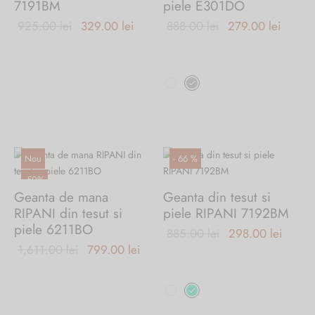
7191BM
piele E301DO
Prețul
Prețul
Prețul
Prețul
925.00
lei
329.00
lei
888.00
lei
279.00
lei
inițial a
curent
inițial a
curent
fost:
este:
fost:
este:
Acest
925.00 lei.
329.00 lei.
888.00 lei.
279.00
produs
are
mai
multe
variații.
Nou
-
66
%
Opțiunile
-
50
%
pot
Geanta de mana
Geanta din tesut si
fi
RIPANI din tesut si
piele RIPANI 7192BM
alese
piele 6211BO
Prețul
Prețul
885.00
lei
298.00
lei
în
Prețul inițial
Prețul
1,611.00
lei
799.00
lei
inițial a
curent
pagina
a fost:
curent
produsului.
fost:
este:
Acest
1,611.00 lei.
este:
885.00 lei.
298.00
produs
799.00 lei.
are