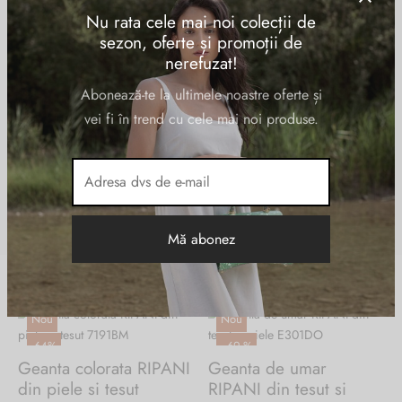
Burglar
Nu rata cele mai noi colecții de
sezon, oferte și promoții de
nerefuzat!
Abonează-te la ultimele noastre oferte și
vei fi în trend cu cele mai noi produse.
Prima pagină
/
Produse etichetate „geanta din tesut”
Nou
Nou
-
64
%
-
69
%
Geanta colorata RIPANI
Geanta de umar
din piele si tesut
RIPANI din tesut si