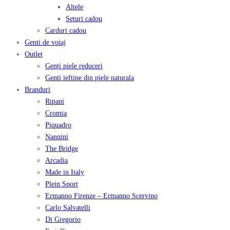
Altele
Seturi cadou
Carduri cadou
Genti de voiaj
Outlet
Genți piele reduceri
Genti ieftine din piele naturala
Branduri
Ripani
Cromia
Piquadro
Nannini
The Bridge
Arcadia
Made in Italy
Plein Sport
Ermanno Firenze – Ermanno Scervino
Carlo Salvatelli
Di Gregorio