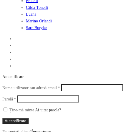
Fratelli
Gilda Tonelli
Luana
Marino Orlandi
Sara Burglar
Autentificare
Obligatoriu
Nume utilizator sau adresă email
*
Obligatoriu
Parolă
*
Ține-mă minte
Ai uitat parola?
Autentificare
Nu sunteți client?
Înregistrare