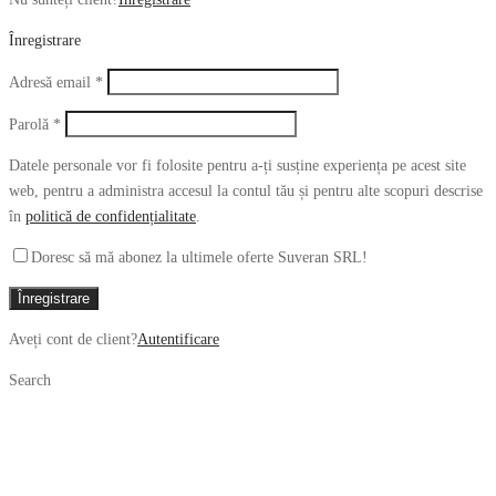
Înregistrare
Obligatoriu
Adresă email
*
Obligatoriu
Parolă
*
Datele personale vor fi folosite pentru a-ți susține experiența pe acest site
web, pentru a administra accesul la contul tău și pentru alte scopuri descrise
în
politică de confidențialitate
.
Doresc să mă abonez la ultimele oferte Suveran SRL!
Înregistrare
Aveți cont de client?
Autentificare
Search
Caută
Narrow
după:
by
Caută
category: