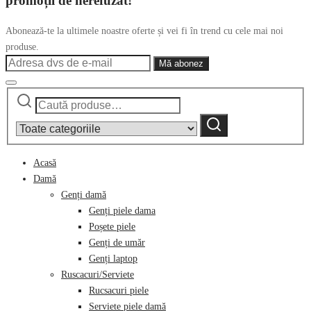
promoții de nerefuzat!
Abonează-te la ultimele noastre oferte și vei fi în trend cu cele mai noi
produse.
Caută
Narrow
după:
by
Caută
category:
Acasă
Damă
Genți damă
Genți piele dama
Poșete piele
Genți de umăr
Genți laptop
Ruscacuri/Serviete
Rucsacuri piele
Serviete piele damă