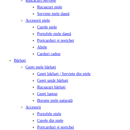
Ruscacuri/Serviete
Rucsacuri piele
Serviete piele damă
Accesorii piele
Curele piele
Portofele piele damă
Portcarduri și portchei
Altele
Carduri cadou
Bărbați
Genți piele bărbați
Genți bărbați | Serviete din piele
Genți umăr bărbați
Rucsacuri bărbați
Genți laptop
Borsete piele naturală
Accesorii
Portofele piele
Curele din piele
Portcarduri și portchei