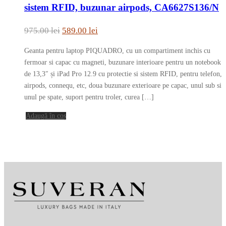
sistem RFID, buzunar airpods, CA6627S136/N
Prețul
Prețul
975.00
lei
589.00
lei
inițial
curent
Geanta pentru laptop PIQUADRO, cu un compartiment inchis cu
a
este:
fermoar si capac cu magneti, buzunare interioare pentru un notebook
fost:
589.00 lei.
de 13,3″ și iPad Pro 12.9 cu protectie si sistem RFID, pentru telefon,
airpods, connequ, etc, doua buzunare exterioare pe capac, unul sub si
975.00 lei.
unul pe spate, suport pentru troler, curea […]
Adaugă în coș