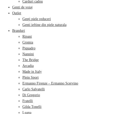
Carduri cadou
Genti de voiaj
Outlet
Genți piele reduceri
Genti ieftine din piele naturala
Branduri
Ripani
Cromia
Piquadro
Nannini
The Bridge
Arcadia
Made in Italy
Plein Sport
Ermanno Firenze – Ermanno Scervino
Carlo Salvatelli
Di Gregorio
Fratelli
Gilda Tonelli
Luana