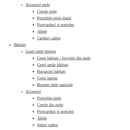
Accesorii piele
Curele piele
Portofele piele damă
Portcarduri și portchei
Altele
Carduri cadou
Bărbați
Genți piele bărbați
Genți bărbați | Serviete din piele
Genți umăr bărbați
Rucsacuri bărbați
Genți laptop
Borsete piele naturală
Accesorii
Portofele piele
Curele din piele
Portcarduri și portchei
Altele
Seturi cadou