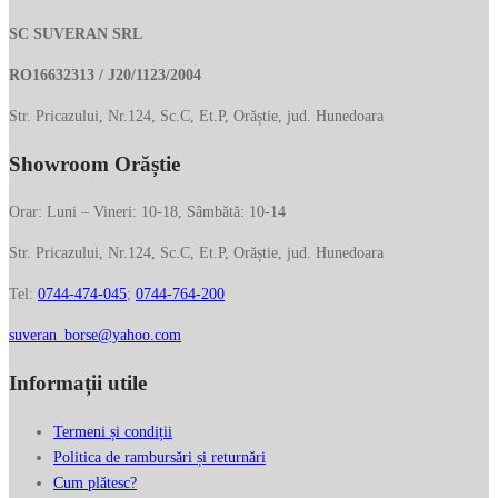
SC SUVERAN SRL
RO16632313 / J20/1123/2004
Str. Pricazului, Nr.124, Sc.C, Et.P, Orăștie, jud. Hunedoara
Showroom Orăștie
Orar: Luni – Vineri: 10-18, Sâmbătă: 10-14
Str. Pricazului, Nr.124, Sc.C, Et.P, Orăștie, jud. Hunedoara
Tel:
0744-474-045
;
0744-764-200
suveran_borse@yahoo.com
Informații utile
Termeni și condiții
Politica de rambursări și returnări
Cum plătesc?