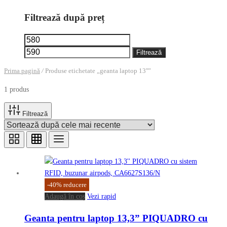
Filtrează după preț
Preț
Preț
minim
maxim
Filtrează
Prima pagină
/
Produse etichetate „geanta laptop 13''”
1 produs
Filtrează
-
40
%
reducere
Adaugă în coș
Vezi rapid
Geanta pentru laptop 13,3” PIQUADRO cu