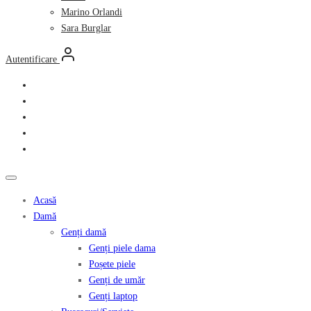
Marino Orlandi
Sara Burglar
Autentificare
Acasă
Damă
Genți damă
Genți piele dama
Poșete piele
Genți de umăr
Genți laptop