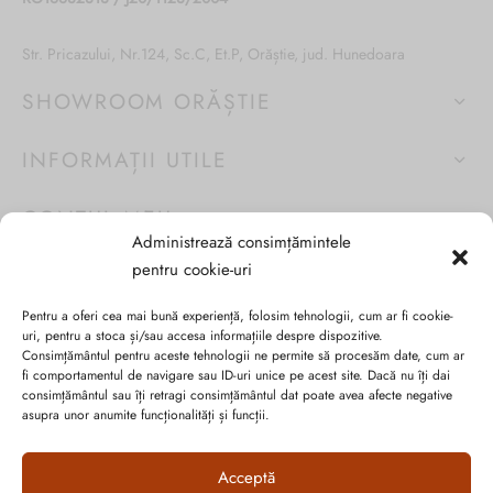
produsului.
Str. Pricazului, Nr.124, Sc.C, Et.P, Orăștie, jud. Hunedoara
SHOWROOM ORĂȘTIE
INFORMAȚII UTILE
CONTUL MEU
Administrează consimțămintele
pentru cookie-uri
Pentru a oferi cea mai bună experiență, folosim tehnologii, cum ar fi cookie-
uri, pentru a stoca și/sau accesa informațiile despre dispozitive.
Consimțământul pentru aceste tehnologii ne permite să procesăm date, cum ar
fi comportamentul de navigare sau ID-uri unice pe acest site. Dacă nu îți dai
consimțământul sau îți retragi consimțământul dat poate avea afecte negative
asupra unor anumite funcționalități și funcții.
Acceptă