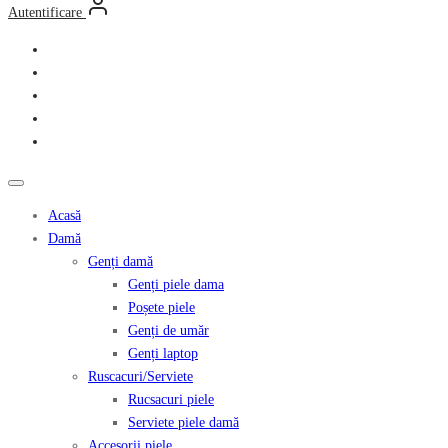
Autentificare
Acasă
Damă
Genți damă
Genți piele dama
Poșete piele
Genți de umăr
Genți laptop
Ruscacuri/Serviete
Rucsacuri piele
Serviete piele damă
Accesorii piele