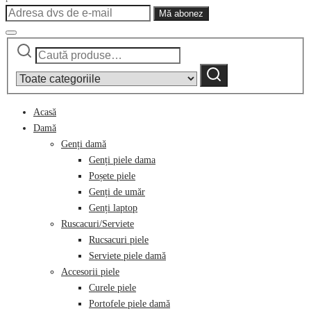
Caută
Narrow
după:
by
Caută
category:
Acasă
Damă
Genți damă
Genți piele dama
Poșete piele
Genți de umăr
Genți laptop
Ruscacuri/Serviete
Rucsacuri piele
Serviete piele damă
Accesorii piele
Curele piele
Portofele piele damă