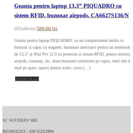
Geanta pentru laptop 13,3” PIQUADRO cu
sistem RFID, buzunar airpods, CA6627S136/N
Prețul
Prețul
975.00
lei
589.00
lei
inițial
curent
Geanta pentru laptop PIQUADRO, cu un compartiment inchis cu
a
este:
fermoar si capac cu magneti, buzunare interioare pentru un notebook
fost:
589.00 lei.
de 13,3″ și iPad Pro 12.9 cu protectie si sistem RFID, pentru telefon,
airpods, connequ, etc, doua buzunare exterioare pe capac, unul sub si
975.00 lei.
unul pe spate, suport pentru troler, curea […]
Adaugă în coș
SC SUVERAN SRL
RO16632313 / J20/1123/2004