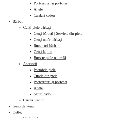
Portcarduri și portchei
Altele
Carduri cadou
Bărbați
Genți piele bărbați
Genți bărbați | Serviete din piele
Genți umăr bărbați
Rucsacuri bărbați
Genți laptop
Borsete piele naturală
Accesorii
Portofele piele
Curele din piele
Portcarduri și portchei
Altele
Seturi cadou
Carduri cadou
Genti de voiaj
Outlet