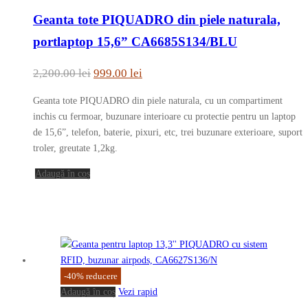
Geanta tote PIQUADRO din piele naturala,
portlaptop 15,6” CA6685S134/BLU
Prețul
Prețul
2,200.00
lei
999.00
lei
inițial
curent
Geanta tote PIQUADRO din piele naturala, cu un compartiment
a
este:
inchis cu fermoar, buzunare interioare cu protectie pentru un laptop
fost:
999.00 lei.
de 15,6”, telefon, baterie, pixuri, etc, trei buzunare exterioare, suport
troler, greutate 1,2kg.
2,200.00 lei.
Adaugă în coș
-
40
%
reducere
Adaugă în coș
Vezi rapid