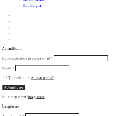
Sara Burglar
Autentificare
Obligatoriu
Nume utilizator sau adresă email
*
Obligatoriu
Parolă
*
Ține-mă minte
Ai uitat parola?
Autentificare
Nu sunteți client?
Înregistrare
Înregistrare
Obligatoriu