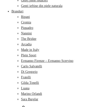
Genți piele reduceri
Genti ieftine din piele naturala
Branduri
Ripani
Cromia
Piquadro
Nannini
The Bridge
Arcadia
Made in Italy
Plein Sport
Ermanno Firenze – Ermanno Scervino
Carlo Salvatelli
Di Gregorio
Fratelli
Gilda Tonelli
Luana
Marino Orlandi
Sara Burglar