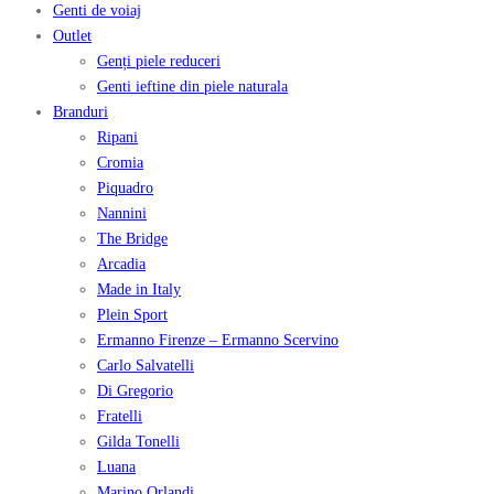
Genti de voiaj
Outlet
Genți piele reduceri
Genti ieftine din piele naturala
Branduri
Ripani
Cromia
Piquadro
Nannini
The Bridge
Arcadia
Made in Italy
Plein Sport
Ermanno Firenze – Ermanno Scervino
Carlo Salvatelli
Di Gregorio
Fratelli
Gilda Tonelli
Luana
Marino Orlandi