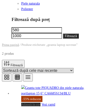
Piele naturala
Poliester
Filtrează după preț
Preț
Preț
minim
maxim
Filtrează
Prima pagină
/
Produse etichetate „geanta laptop suveran”
2 produs
Filtrează
-
55
%
reducere
Adaugă în coș
Vezi rapid