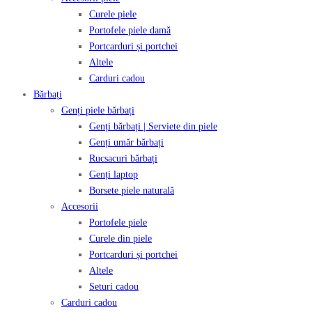
Curele piele
Portofele piele damă
Portcarduri și portchei
Altele
Carduri cadou
Bărbați
Genți piele bărbați
Genți bărbați | Serviete din piele
Genți umăr bărbați
Rucsacuri bărbați
Genți laptop
Borsete piele naturală
Accesorii
Portofele piele
Curele din piele
Portcarduri și portchei
Altele
Seturi cadou
Carduri cadou